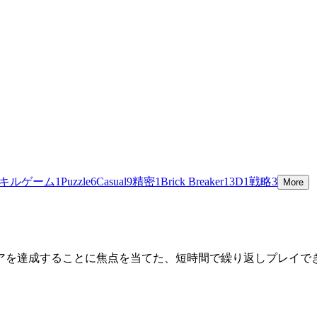
キルゲーム
1
Puzzle
6
Casual
9
精密
1
Brick Breaker
1
3D
1
戦略
3
More
アを達成することに焦点を当てた、短時間で繰り返しプレイで