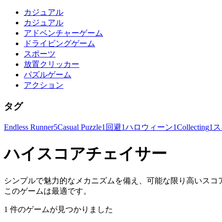
カジュアル
カジュアル
アドベンチャーゲーム
ドライビングゲーム
スポーツ
放置クリッカー
パズルゲーム
アクション
タグ
Endless Runner
5
Casual Puzzle
1
回避
1
ハロウィーン
1
Collecting
1
ス
ハイスコアチェイサー
シンプルで魅力的なメカニズムを備え、可能な限り高いスコ
このゲームは最適です。
1 件のゲームが見つかりました