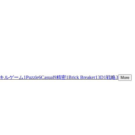
キルゲーム
1
Puzzle
6
Casual
9
精密
1
Brick Breaker
1
3D
1
戦略
3
More