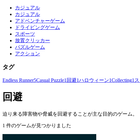
カジュアル
カジュアル
アドベンチャーゲーム
ドライビングゲーム
スポーツ
放置クリッカー
パズルゲーム
アクション
タグ
Endless Runner
5
Casual Puzzle
1
回避
1
ハロウィーン
1
Collecting
1
ス
回避
迫り来る障害物や脅威を回避することが主な目的のゲーム。
1 件のゲームが見つかりました