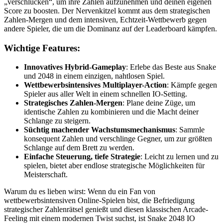
„verschlucken“, um ihre Zahlen aufzunehmen und deinen eigenen
Score zu boosten. Der Nervenkitzel kommt aus dem strategischen
Zahlen-Mergen und dem intensiven, Echtzeit-Wettbewerb gegen
andere Spieler, die um die Dominanz auf der Leaderboard kämpfen.
Wichtige Features:
Innovatives Hybrid-Gameplay
: Erlebe das Beste aus Snake
und 2048 in einem einzigen, nahtlosen Spiel.
Wettbewerbsintensives Multiplayer-Action
: Kämpfe gegen
Spieler aus aller Welt in einem schnellen IO-Setting.
Strategisches Zahlen-Mergen
: Plane deine Züge, um
identische Zahlen zu kombinieren und die Macht deiner
Schlange zu steigern.
Süchtig machender Wachstumsmechanismus
: Sammle
konsequent Zahlen und verschlinge Gegner, um zur größten
Schlange auf dem Brett zu werden.
Einfache Steuerung, tiefe Strategie
: Leicht zu lernen und zu
spielen, bietet aber endlose strategische Möglichkeiten für
Meisterschaft.
Warum du es lieben wirst: Wenn du ein Fan von
wettbewerbsintensiven Online-Spielen bist, die Befriedigung
strategischer Zahlenrätsel genießt und diesen klassischen Arcade-
Feeling mit einem modernen Twist suchst, ist Snake 2048 IO