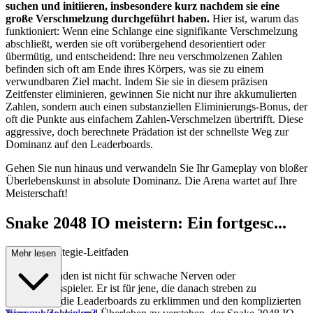
suchen und initiieren, insbesondere kurz nachdem sie eine
große Verschmelzung durchgeführt haben.
Hier ist, warum das
funktioniert: Wenn eine Schlange eine signifikante Verschmelzung
abschließt, werden sie oft vorübergehend desorientiert oder
übermütig, und entscheidend: Ihre neu verschmolzenen Zahlen
befinden sich oft am Ende ihres Körpers, was sie zu einem
verwundbaren Ziel macht. Indem Sie sie in diesem präzisen
Zeitfenster eliminieren, gewinnen Sie nicht nur ihre akkumulierten
Zahlen, sondern auch einen substanziellen Eliminierungs-Bonus, der
oft die Punkte aus einfachem Zahlen-Verschmelzen übertrifft. Diese
aggressive, doch berechnete Prädation ist der schnellste Weg zur
Dominanz auf den Leaderboards.
Gehen Sie nun hinaus und verwandeln Sie Ihr Gameplay von bloßer
Überlebenskunst in absolute Dominanz. Die Arena wartet auf Ihre
Meisterschaft!
Snake 2048 IO meistern: Ein fortgesc...
hrittener Strategie-Leitfaden
Mehr lesen
Dieser Leitfaden ist nicht für schwache Nerven oder
Gelegenheitsspieler. Er ist für jene, die danach streben zu
dominieren, die Leaderboards zu erklimmen und den komplizierten