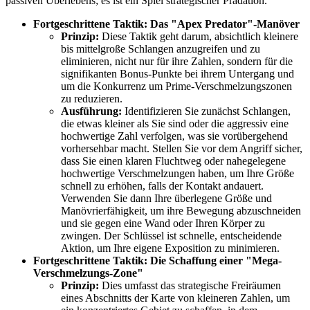
passiven Überlebens; es ist ein Spiel strategischer Prädation.
Fortgeschrittene Taktik: Das "Apex Predator"-Manöver
Prinzip:
Diese Taktik geht darum, absichtlich kleinere
bis mittelgroße Schlangen anzugreifen und zu
eliminieren, nicht nur für ihre Zahlen, sondern für die
signifikanten Bonus-Punkte bei ihrem Untergang und
um die Konkurrenz um Prime-Verschmelzungszonen
zu reduzieren.
Ausführung:
Identifizieren Sie zunächst Schlangen,
die etwas kleiner als Sie sind oder die aggressiv eine
hochwertige Zahl verfolgen, was sie vorübergehend
vorhersehbar macht. Stellen Sie vor dem Angriff sicher,
dass Sie einen klaren Fluchtweg oder nahegelegene
hochwertige Verschmelzungen haben, um Ihre Größe
schnell zu erhöhen, falls der Kontakt andauert.
Verwenden Sie dann Ihre überlegene Größe und
Manövrierfähigkeit, um ihre Bewegung abzuschneiden
und sie gegen eine Wand oder Ihren Körper zu
zwingen. Der Schlüssel ist schnelle, entscheidende
Aktion, um Ihre eigene Exposition zu minimieren.
Fortgeschrittene Taktik: Die Schaffung einer "Mega-
Verschmelzungs-Zone"
Prinzip:
Dies umfasst das strategische Freiräumen
eines Abschnitts der Karte von kleineren Zahlen, um