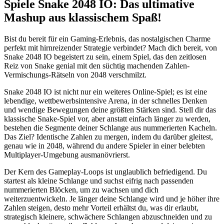
Spiele Snake 2048 IO: Das ultimative
Mashup aus klassischem Spaß!
Bist du bereit für ein Gaming-Erlebnis, das nostalgischen Charme
perfekt mit hirnreizender Strategie verbindet? Mach dich bereit, von
Snake 2048 IO begeistert zu sein, einem Spiel, das den zeitlosen
Reiz von Snake genial mit den süchtig machenden Zahlen-
Vermischungs-Rätseln von 2048 verschmilzt.
Snake 2048 IO ist nicht nur ein weiteres Online-Spiel; es ist eine
lebendige, wettbewerbsintensive Arena, in der schnelles Denken
und wendige Bewegungen deine größten Stärken sind. Stell dir das
klassische Snake-Spiel vor, aber anstatt einfach länger zu werden,
bestehen die Segmente deiner Schlange aus nummerierten Kacheln.
Das Ziel? Identische Zahlen zu mergen, indem du darüber gleitest,
genau wie in 2048, während du andere Spieler in einer belebten
Multiplayer-Umgebung ausmanövrierst.
Der Kern des Gameplay-Loops ist unglaublich befriedigend. Du
startest als kleine Schlange und suchst eifrig nach passenden
nummerierten Blöcken, um zu wachsen und dich
weiterzuentwickeln. Je länger deine Schlange wird und je höher ihre
Zahlen steigen, desto mehr Vorteil erhältst du, was dir erlaubt,
strategisch kleinere, schwächere Schlangen abzuschneiden und zu