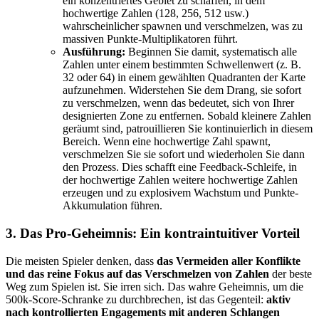
ein konzentriertes Gebiet zu schaffen, in dem
hochwertige Zahlen (128, 256, 512 usw.)
wahrscheinlicher spawnen und verschmelzen, was zu
massiven Punkte-Multiplikatoren führt.
Ausführung:
Beginnen Sie damit, systematisch alle
Zahlen unter einem bestimmten Schwellenwert (z. B.
32 oder 64) in einem gewählten Quadranten der Karte
aufzunehmen. Widerstehen Sie dem Drang, sie sofort
zu verschmelzen, wenn das bedeutet, sich von Ihrer
designierten Zone zu entfernen. Sobald kleinere Zahlen
geräumt sind, patrouillieren Sie kontinuierlich in diesem
Bereich. Wenn eine hochwertige Zahl spawnt,
verschmelzen Sie sie sofort und wiederholen Sie dann
den Prozess. Dies schafft eine Feedback-Schleife, in
der hochwertige Zahlen weitere hochwertige Zahlen
erzeugen und zu explosivem Wachstum und Punkte-
Akkumulation führen.
3. Das Pro-Geheimnis: Ein kontraintuitiver Vorteil
Die meisten Spieler denken, dass
das Vermeiden aller Konflikte
und das reine Fokus auf das Verschmelzen von Zahlen
der beste
Weg zum Spielen ist. Sie irren sich. Das wahre Geheimnis, um die
500k-Score-Schranke zu durchbrechen, ist das Gegenteil:
aktiv
nach kontrollierten Engagements mit anderen Schlangen