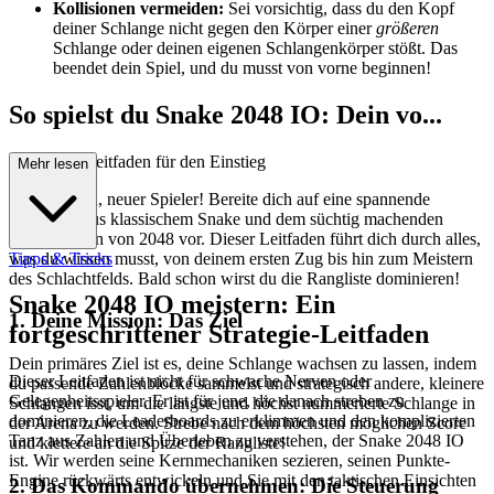
Kollisionen vermeiden:
Sei vorsichtig, dass du den Kopf
deiner Schlange nicht gegen den Körper einer
größeren
Schlange oder deinen eigenen Schlangenkörper stößt. Das
beendet dein Spiel, und du musst von vorne beginnen!
So spielst du Snake 2048 IO: Dein vo...
llständiger Leitfaden für den Einstieg
Mehr lesen
Willkommen, neuer Spieler! Bereite dich auf eine spannende
Mischung aus klassischem Snake und dem süchtig machenden
Puzzle-Lösen von 2048 vor. Dieser Leitfaden führt dich durch alles,
was du wissen musst, von deinem ersten Zug bis hin zum Meistern
Tipps & Tricks
des Schlachtfelds. Bald schon wirst du die Rangliste dominieren!
Snake 2048 IO meistern: Ein
1. Deine Mission: Das Ziel
fortgeschrittener Strategie-Leitfaden
Dein primäres Ziel ist es, deine Schlange wachsen zu lassen, indem
Dieser Leitfaden ist nicht für schwache Nerven oder
du passende Zahlenblöcke sammelst und strategisch andere, kleinere
Gelegenheitsspieler. Er ist für jene, die danach streben zu
Schlangen isst, um die längste und höchst nummerierte Schlange in
dominieren, die Leaderboards zu erklimmen und den komplizierten
der Arena zu werden. Strebe nach dem höchsten möglichen Score
Tanz aus Zahlen und Überleben zu verstehen, der Snake 2048 IO
und klettere an die Spitze der Rangliste!
ist. Wir werden seine Kernmechaniken sezieren, seinen Punkte-
Engine rückwärts entwickeln und Sie mit den taktischen Einsichten
2. Das Kommando übernehmen: Die Steuerung