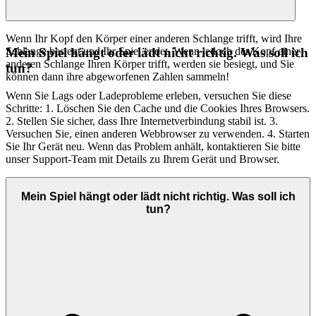
Wenn Ihr Kopf den Körper einer anderen Schlange trifft, wird Ihre
Schlange besiegt und Ihr Spiel endet. Wenn jedoch der Kopf einer
Mein Spiel hängt oder lädt nicht richtig. Was soll ich
anderen Schlange Ihren Körper trifft, werden sie besiegt, und Sie
tun?
können dann ihre abgeworfenen Zahlen sammeln!
Wenn Sie Lags oder Ladeprobleme erleben, versuchen Sie diese
Schritte: 1. Löschen Sie den Cache und die Cookies Ihres Browsers.
2. Stellen Sie sicher, dass Ihre Internetverbindung stabil ist. 3.
Versuchen Sie, einen anderen Webbrowser zu verwenden. 4. Starten
Sie Ihr Gerät neu. Wenn das Problem anhält, kontaktieren Sie bitte
unser Support-Team mit Details zu Ihrem Gerät und Browser.
Mein Spiel hängt oder lädt nicht richtig. Was soll ich
tun?