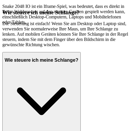
Snake 2048 IO ist ein Iframe-Spiel, was bedeutet, dass es direkt in
Ihrem Webbrowser auf den meisten Geräten gespielt werden kann,
Wie steuere ich meine Schlange?
einschließlich Desktop-Computern, Laptops und Mobiltelefonen
oder Tablets.
Die Steuerung ist einfach! Wenn Sie am Desktop oder Laptop sind,
verwenden Sie normalerweise Ihre Maus, um Ihre Schlange zu
lenken. Auf mobilen Geräten können Sie Ihre Schlange in der Regel
steuern, indem Sie mit dem Finger über den Bildschirm in die
gewünschte Richtung wischen.
Wie steuere ich meine Schlange?