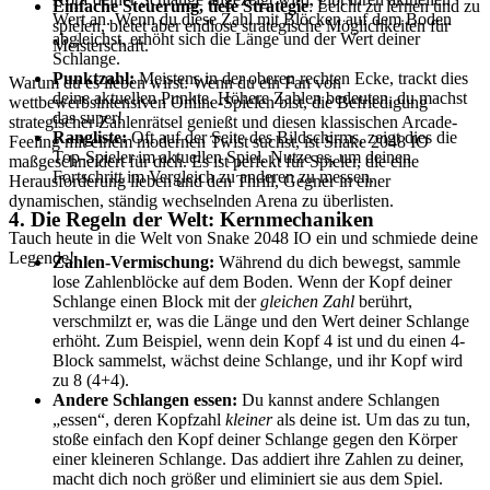
Einfache Steuerung, tiefe Strategie
: Leicht zu lernen und zu
Wert an. Wenn du diese Zahl mit Blöcken auf dem Boden
spielen, bietet aber endlose strategische Möglichkeiten für
abgleichst, erhöht sich die Länge und der Wert deiner
Meisterschaft.
Schlange.
Punktzahl:
Meistens in der oberen rechten Ecke, trackt dies
Warum du es lieben wirst: Wenn du ein Fan von
deine aktuellen Punkte. Höhere Zahlen bedeuten, du machst
wettbewerbsintensiven Online-Spielen bist, die Befriedigung
das super!
strategischer Zahlenrätsel genießt und diesen klassischen Arcade-
Rangliste:
Oft auf der Seite des Bildschirms, zeigt dies die
Feeling mit einem modernen Twist suchst, ist Snake 2048 IO
Top-Spieler im aktuellen Spiel. Nutze es, um deinen
maßgeschneidert für dich. Es ist perfekt für Spieler, die eine
Fortschritt im Vergleich zu anderen zu messen.
Herausforderung lieben und den Thrill, Gegner in einer
dynamischen, ständig wechselnden Arena zu überlisten.
4. Die Regeln der Welt: Kernmechaniken
Tauch heute in die Welt von Snake 2048 IO ein und schmiede deine
Legende!
Zahlen-Vermischung:
Während du dich bewegst, sammle
lose Zahlenblöcke auf dem Boden. Wenn der Kopf deiner
Schlange einen Block mit der
gleichen Zahl
berührt,
verschmilzt er, was die Länge und den Wert deiner Schlange
erhöht. Zum Beispiel, wenn dein Kopf 4 ist und du einen 4-
Block sammelst, wächst deine Schlange, und ihr Kopf wird
zu 8 (4+4).
Andere Schlangen essen:
Du kannst andere Schlangen
„essen“, deren Kopfzahl
kleiner
als deine ist. Um das zu tun,
stoße einfach den Kopf deiner Schlange gegen den Körper
einer kleineren Schlange. Das addiert ihre Zahlen zu deiner,
macht dich noch größer und eliminiert sie aus dem Spiel.