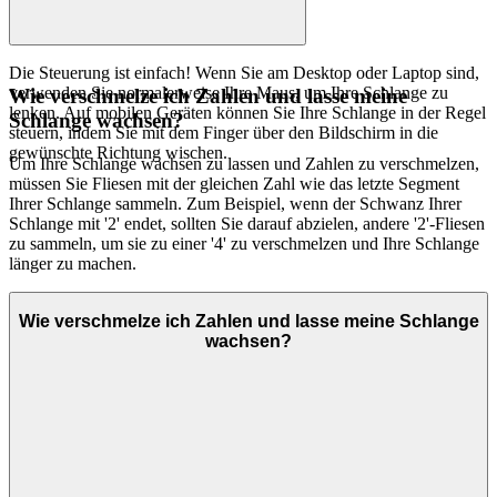
Die Steuerung ist einfach! Wenn Sie am Desktop oder Laptop sind,
verwenden Sie normalerweise Ihre Maus, um Ihre Schlange zu
Wie verschmelze ich Zahlen und lasse meine
lenken. Auf mobilen Geräten können Sie Ihre Schlange in der Regel
Schlange wachsen?
steuern, indem Sie mit dem Finger über den Bildschirm in die
gewünschte Richtung wischen.
Um Ihre Schlange wachsen zu lassen und Zahlen zu verschmelzen,
müssen Sie Fliesen mit der gleichen Zahl wie das letzte Segment
Ihrer Schlange sammeln. Zum Beispiel, wenn der Schwanz Ihrer
Schlange mit '2' endet, sollten Sie darauf abzielen, andere '2'-Fliesen
zu sammeln, um sie zu einer '4' zu verschmelzen und Ihre Schlange
länger zu machen.
Wie verschmelze ich Zahlen und lasse meine Schlange
wachsen?