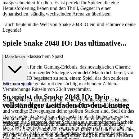
maßgeschneidert für dich. Es ist perfekt für Spieler, die eine
Herausforderung lieben und den Thrill, Gegner in einer
dynamischen, ständig wechselnden Arena zu überlisten.
Tauch heute in die Welt von Snake 2048 IO ein und schmiede deine
Legende!
Spiele Snake 2048 IO: Das ultimative...
Mashup aus klassischem Spaß!
Mehr lesen
Bist du bereit für ein Gaming-Erlebnis, das nostalgischen Charme
perfekt mit hirnreizender Strategie verbindet? Mach dich bereit, von
Snake 2048 IO begeistert zu sein, einem Spiel, das den zeitlosen
Reiz von Snake genial mit den süchtig machenden Zahlen-
Wie man spielt
Vermischungs-Rätseln von 2048 verschmilzt.
So spielst du Snake 2048 IO: Dein
Snake 2048 IO ist nicht nur ein weiteres Online-Spiel; es ist eine
vollständiger Leitfaden für den Einstieg
lebendige, wettbewerbsintensive Arena, in der schnelles Denken
und wendige Bewegungen deine größten Stärken sind. Stell dir das
klassische Snake-Spiel vor, aber anstatt einfach länger zu werden,
Willkommen, neuer Spieler! Bereite dich auf eine spannende
bestehen die Segmente deiner Schlange aus nummerierten Kacheln.
Mischung aus klassischem Snake und dem süchtig machenden
Das Ziel? Identische Zahlen zu mergen, indem du darüber gleitest,
Puzzle-Lösen von 2048 vor. Dieser Leitfaden führt dich durch alles,
genau wie in 2048, während du andere Spieler in einer belebten
was du wissen musst, von deinem ersten Zug bis hin zum Meistern
Multiplayer-Umgebung ausmanövrierst.