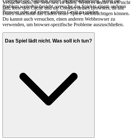
Überprüfe die Stabilität deiner Internetverbindung. Wenn das
Versuche dann, die Seite neu zu laden. Wenn es immer noch nicht
Problem weiterhin besteht, versuche das Spiel in einem anderen
lädt, leere den Cache und die Cookies deines Browsers, da alte
Browser oder auf einem anderen Gerät zu spielen.
Daten manchmal das Laden neuer Spiele beeinträchtigen können.
Du kannst auch versuchen, einen anderen Webbrowser zu
verwenden, um browser-spezifische Probleme auszuschließen.
Das Spiel lädt nicht. Was soll ich tun?