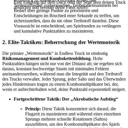
strategisch zu sammeln
. Du musst lernen, den
Eine Landung auf dem Dach oder der Seite lässt deinen Truck
Treibstoffbedarf vorherzusehen, Treibstoffeinsammeln bei
abstürzen und beendet deine Fahrt sofort!"
Bedarf über geringe Punkte zu priorisieren und
Entscheidungen im Bruchteil einer Sekunde zu treffen, um
sicherzustellen, dass du nie ohne Treibstoff dastehst. Diese
Voraussicht ist entscheidend, um Spielrunden zu verlängern
und kumulative Punktzahlen zu maximieren.
2. Elite-Taktiken: Beherrschung der Wertemotorik
Die primäre „Wertemotorik“ in Endless Truck ist eindeutig
Risikomanagement und Kombokettenbildung
. Hohe
Punktzahlen hängen nicht nur von der Distanz ab; sie ergeben sich
daraus, konstant hochwertige Stunts mit minimalen Fehlern
aneinanderzureihen, während man die Integrität und den Treibstoff
des Trucks verwaltet. Jeder Sprung, jeder Salto und das Überwinden
jedes Hindernisses tragen zu einem Kombomultiplikator bei, der,
wenn er aufrechterhalten wird, deine Punktzahl exponentiell steigert.
Fortgeschrittene Taktik: Der „Akrobatische Aufstieg“
Prinzip:
Diese Taktik konzentriert sich darauf, die
Flugzeit zu maximieren und während eines einzelnen
Sprungs mehrere schnelle Rotationen (Saltos)
auszuführen, um den Kombomultiplikator des Spiels