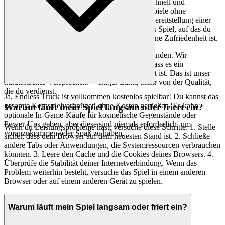
Unsere Plattform ist darauf ausgelegt, sauber, schnell und
unaufdringlich zu sein, damit die Brillanz der Spiele ohne
Ablenkung strahlen kann. Wir glauben an die Bereitstellung einer
verfeinerten Auswahl, die sicherstellt, dass jedes Spiel, auf das du
triffst, ein Zeugnis unseres Engagements für deine Zufriedenheit ist.
Du wirst hier keine tausende geklonten Spiele finden. Wir
präsentieren
, weil wir glauben, dass es ein
Endlose LKW
außergewöhnliches Spiel ist, das deine Zeit wert ist. Das ist unser
kuratorisches Versprechen: Weniger Lärm, mehr von der Qualität,
die du verdienst.
Ja, Endless Truck ist vollkommen kostenlos spielbar! Du kannst das
gesamte Kernspielvergnügen ohne Kosten genießen. Es kann
Warum läuft mein Spiel langsam oder friert ein?
optionale In-Game-Käufe für kosmetische Gegenstände oder
Power-Ups geben, aber diese sind niemals erforderlich, um
Wenn du Leistungsprobleme hast, versuche diese Schritte: 1. Stelle
voranzukommen oder Spaß zu haben.
sicher, dass dein Browser auf dem neuesten Stand ist. 2. Schließe
andere Tabs oder Anwendungen, die Systemressourcen verbrauchen
könnten. 3. Leere den Cache und die Cookies deines Browsers. 4.
Überprüfe die Stabilität deiner Internetverbindung. Wenn das
Problem weiterhin besteht, versuche das Spiel in einem anderen
Browser oder auf einem anderen Gerät zu spielen.
Warum läuft mein Spiel langsam oder friert ein?