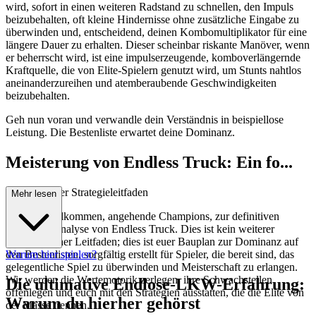
wird, sofort in einen weiteren Radstand zu schnellen, den Impuls
beizubehalten, oft kleine Hindernisse ohne zusätzliche Eingabe zu
überwinden und, entscheidend, deinen Kombomultiplikator für eine
längere Dauer zu erhalten. Dieser scheinbar riskante Manöver, wenn
er beherrscht wird, ist eine impulserzeugende, komboverlängernde
Kraftquelle, die von Elite-Spielern genutzt wird, um Stunts nahtlos
aneinanderzureihen und atemberaubende Geschwindigkeiten
beizubehalten.
Geh nun voran und verwandle dein Verständnis in beispiellose
Leistung. Die Bestenliste erwartet deine Dominanz.
Meisterung von Endless Truck: Ein fo...
rtgeschrittener Strategieleitfaden
Mehr lesen
Herzlich willkommen, angehende Champions, zur definitiven
taktischen Analyse von Endless Truck. Dies ist kein weiterer
oberflächlicher Leitfaden; dies ist euer Bauplan zur Dominanz auf
den Bestenlisten, sorgfältig erstellt für Spieler, die bereit sind, das
Warum hier spielen?
gelegentliche Spiel zu überwinden und Meisterschaft zu erlangen.
Wir werden die Wertemotorik zerlegen, ihre Schwachstellen
Die ultimative Endlose-LKW-Erfahrung:
offenlegen und euch mit den Strategien ausstatten, die die Elite von
Warum du hierher gehörst
der Masse trennen.