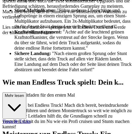
spielen kann, aber auch die Tiefe kontinuierlicher Upgrades und die
Befriedigung schätzen, herausforderndes Gameplay zu meistern.
Stunt-Multiplikator:
"Führe mehrere Überschläge und
Mach dich bereit, dich in Stunden von Monstertruck-Wahnsinn zu
Luftsprünge in einem einzigen Sprung aus, um einen Stunt-
verlieren!
Multiplikator aufzubauen. Ein 3x-Multiplikator bedeutet, dass
du für diesen Stunt dreimal so viele Punkte verdienst!"
Lies nicht nur darüber – springe jetzt in Endless Truck und werde
Kraftstoffmanagement:
"Achte auf die leuchtend grünen
der ultimative Stunt-Fahrer
Kraftstoffkanister, die verstreut auf der Strecke liegen. Wenn
du über sie fährst, wird dein Truck aufgetankt, sodass du
deine endlose Reise fortsetzen kannst."
Sichere Landung:
"Nach einem großen Sprung oder Stunt
stelle sicher, dass dein Truck auf allen vier Rädern landet.
Eine Landung auf dem Dach oder der Seite lässt deinen Truck
abstürzen und beendet deine Fahrt sofort!"
Wie man Endless Truck spielt: Dein k...
ompletter Leitfaden für den ersten Mal
Mehr lesen
Willkommen bei Endless Truck! Mach dich bereit, beeindruckende
Stunts auszuführen und deinen Monstertruck so weit wie möglich zu
rasen. Dieser Leitfaden hilft dir, die Grundlagen schnell zu
verstehen, damit du im Nu wie ein Profi cruisen und Stunts machen
Tipps & Tricks
kannst!