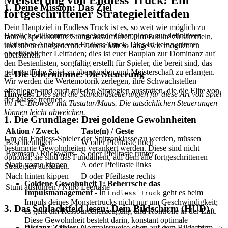
Meisterung von Endless Truck: Ein
1. Deine Mission: Das Ziel
fortgeschrittener Strategieleitfaden
Dein Hauptziel in Endless Truck ist es, so weit wie möglich zu
Herzlich willkommen, angehende Champions, zur definitiven
fahren, spektakuläre Stunts auszuführen, um Punkte zu sammeln,
taktischen Analyse von Endless Truck. Dies ist kein weiterer
und die herausfordernde Landschaft so lange wie möglich zu
oberflächlicher Leitfaden; dies ist euer Bauplan zur Dominanz auf
überstehen.
den Bestenlisten, sorgfältig erstellt für Spieler, die bereit sind, das
gelegentliche Spiel zu überwinden und Meisterschaft zu erlangen.
2. Die Übernahme: Die Steuerung
Wir werden die Wertemotorik zerlegen, ihre Schwachstellen
offenlegen und euch mit den Strategien ausstatten, die die Elite von
Hinweis:
Dies sind die Standardsteuerungen für diese Art von Spiel
der Masse trennen.
im PC-Browser mit Tastatur/Maus. Die tatsächlichen Steuerungen
können leicht abweichen.
1. Die Grundlage: Drei goldene Gewohnheiten
Aktion / Zweck
Taste(n) / Geste
Um ein Endless-Spieler der Spitzenklasse zu werden, müssen
Beschleunigen
W oder Pfeiltaste hoch
bestimmte Gewohnheiten verankert werden. Diese sind nicht
Bremsen / Rückwärts
S oder Pfeiltaste runter
optional; sie sind das Fundament, auf dem alle fortgeschrittenen
Nach vorne kippen
A oder Pfeiltaste links
Strategien aufbauen.
Nach hinten kippen
D oder Pfeiltaste rechts
Goldene Gewohnheit 1: Beherrsche das
Stunt ausführen / Nitro
Leertaste
Impulsmanagement
- In
geht es beim
Endless Truck
Impuls deines Monstertrucks nicht nur um Geschwindigkeit;
3. Das Schlachtfeld lesen: Dein Bildschirm (HUD)
es geht um Ressourcenerzeugung und Kontrolle in der Luft.
Diese Gewohnheit besteht darin, konstant optimale
Distanz-Zähler:
Normalerweise oben auf dem Bildschirm,