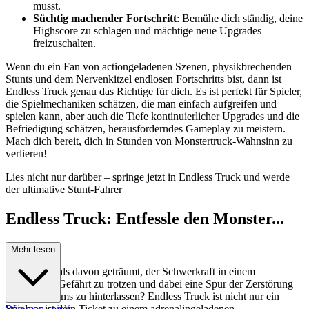
musst.
Süchtig machender Fortschritt
: Bemühe dich ständig, deine
Highscore zu schlagen und mächtige neue Upgrades
freizuschalten.
Wenn du ein Fan von actiongeladenen Szenen, physikbrechenden
Stunts und dem Nervenkitzel endlosen Fortschritts bist, dann ist
Endless Truck genau das Richtige für dich. Es ist perfekt für Spieler,
die Spielmechaniken schätzen, die man einfach aufgreifen und
spielen kann, aber auch die Tiefe kontinuierlicher Upgrades und die
Befriedigung schätzen, herausforderndes Gameplay zu meistern.
Mach dich bereit, dich in Stunden von Monstertruck-Wahnsinn zu
verlieren!
Lies nicht nur darüber – springe jetzt in Endless Truck und werde
der ultimative Stunt-Fahrer
Endless Truck: Entfessle den Monster...
in dir!
Mehr lesen
Hast du jemals davon geträumt, der Schwerkraft in einem
monströsen Gefährt zu trotzen und dabei eine Spur der Zerstörung
und des Ruhms zu hinterlassen? Endless Truck ist nicht nur ein
Spiel; es ist dein Ticket zu einem adrenalingeladenen,
Wie man spielt