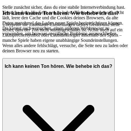
Stelle zunächst sicher, dass du eine stabile Internetverbindung hast.
Versuche dann, die Seite neu zu laden. Wenn es immer noch nicht
Ich kann keinen Ton hören. Wie behebe ich das?
lädt, leere den Cache und die Cookies deines Browsers, da alte
Daten manchmal das Laden neuer Spiele beeinträchtigen können.
Überprüfe die Lautstärke-Einstellungen deines Geräts und stelle
Du kannst auch versuchen, einen anderen Webbrowser zu
sicher, dass der Ton nicht stummgeschaltet ist. Achte auch auf ein
verwenden, um browser-spezifische Probleme auszuschließen.
Lautsprechersymbol oder Lautstärkeregler innerhalb des Spiels –
manche Spiele haben eigene unabhängige Soundeinstellungen.
Wenn alles andere fehlschlägt, versuche, die Seite neu zu laden oder
deinen Browser neu zu starten.
Ich kann keinen Ton hören. Wie behebe ich das?