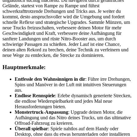
unglaublich süchtig machend. Du navigierst durch gefährliches
Gelände, startest von Rampe zu Rampe und führst
schwerkrafttrotzende Drehungen und Tricks aus. Je weiter du
kommst, desto anspruchsvoller wird die Umgebung und fordert
schnelle Reflexe und strategische Upgrades. Sammle Münzen, um
neue Trucks freizuschalten, verbessere deinen Motor für mehr
Geschwindigkeit und Kraft, verbessere deine Aufhängung für
sanftere Landungen und rüste Nitro-Booster aus, um durch
schwierige Passagen zu schießen. Jeder Lauf ist eine Chance,
deinen alten Rekord zu brechen, deine Technik zu verfeinern und
neue Wege zu entdecken, die Strecke zu dominieren.
Hauptmerkmale:
Entfessle den Wahnsinnigen in dir
: Führe irre Drehungen,
Spins und Manöver in der Luft mit intuitiven Steuerungen
aus.
Endlose Rennspiele
: Erlebe dynamisch generierte Strecken,
die endlose Wiederspielbarkeit und jedes Mal neue
Herausforderungen bieten.
Monstertruck-Anpassung
: Upgrade deinen Motor, die
Aufhängung und das Nitro deines Trucks, um das ultimative
Offroad-Fahrzeug zu kreieren.
Überall spielbar
: Spiele nahtlos auf dem Handy oder
Desktop, ohne dass du etwas herunterladen oder installieren