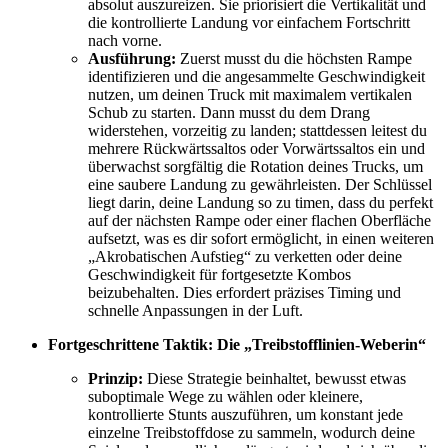
absolut auszureizen. Sie priorisiert die Vertikalität und
die kontrollierte Landung vor einfachem Fortschritt
nach vorne.
Ausführung:
Zuerst musst du die höchsten Rampe
identifizieren und die angesammelte Geschwindigkeit
nutzen, um deinen Truck mit maximalem vertikalen
Schub zu starten. Dann musst du dem Drang
widerstehen, vorzeitig zu landen; stattdessen leitest du
mehrere Rückwärtssaltos oder Vorwärtssaltos ein und
überwachst sorgfältig die Rotation deines Trucks, um
eine saubere Landung zu gewährleisten. Der Schlüssel
liegt darin, deine Landung so zu timen, dass du perfekt
auf der nächsten Rampe oder einer flachen Oberfläche
aufsetzt, was es dir sofort ermöglicht, in einen weiteren
„Akrobatischen Aufstieg“ zu verketten oder deine
Geschwindigkeit für fortgesetzte Kombos
beizubehalten. Dies erfordert präzises Timing und
schnelle Anpassungen in der Luft.
Fortgeschrittene Taktik: Die „Treibstofflinien-Weberin“
Prinzip:
Diese Strategie beinhaltet, bewusst etwas
suboptimale Wege zu wählen oder kleinere,
kontrollierte Stunts auszuführen, um konstant jede
einzelne Treibstoffdose zu sammeln, wodurch deine