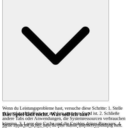
Wenn du Leistungsprobleme hast, versuche diese Schritte: 1. Stelle
sicher, dass dein Browser auf dem neuesten Stand ist. 2. Schließe
Das Spiel lädt nicht. Was soll ich tun?
andere Tabs oder Anwendungen, die Systemressourcen verbrauchen
könnten. 3. Leere den Cache und die Cookies deines Browsers. 4.
Stelle zunächst sicher, dass du eine stabile Internetverbindung hast.