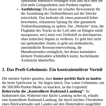
Spielrunde unendlich verlängert wird und sich über die
Zeit mehr Gelegenheiten zum Punkten ergeben.
Ausführung:
Du musst ein scharfes Bewusstsein für
die Anordnung der Treibstoffdosen auf der Strecke
entwickeln. Das bedeutet oft, einen potenziell höher
bewerteten, riskanteren Sprung für eine garantierte
Treibstoffsammlung zu opfern. Die „Weberin“ lernt, die
Flugbahn des Trucks in der Luft oder an Hängen subtil
anzupassen, um Linien von Treibstoff zu durchqueren,
ohne kritischen Impuls zu verlieren. Es geht hier nicht
um spektakuläre Stunts; es geht um methodische,
unermüdliche Ressourcenerwerbung, die
Marathonrunden ermöglicht, bei denen kumulative
kleinere Punktzahlen schließlich kurze, hochriskante
Ausbrüche übertreffen.
3. Das Profi-Geheimnis: Ein kontraintuitiver Vorteil
Die meisten Spieler glauben, dass
immer perfekt flach zu landen
die beste Spielweise ist. Sie liegen falsch. Das wahre Geheimnis, um
die 500.000-Punkte-Marke zu knacken, ist das Gegenteil:
Beherrsche die „Kontrollierte Radstand-Landung“
. So
funktioniert das: Während eine flache Landung sicher ist, erlaubt
eine kontrollierte Radstand-Landung, die durch leichtes Überdrehen
eines Rückwärtssalto und Landen auf den Hinterrädern ausgeführt