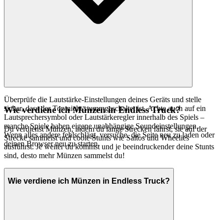
Überprüfe die Lautstärke-Einstellungen deines Geräts und stelle
sicher, dass der Ton nicht stummgeschaltet ist. Achte auch auf ein
Wie verdiene ich Münzen in Endless Truck?
Lautsprechersymbol oder Lautstärkeregler innerhalb des Spiels –
manche Spiele haben eigene unabhängige Soundeinstellungen.
Du verdienst Münzen, indem du lange Strecken fährst, sie auf der
Wenn alles andere fehlschlägt, versuche, die Seite neu zu laden oder
Strecke sammelst und coole Stunts wie Saltos und Wheelies
deinen Browser neu zu starten.
ausführst. Je weiter du kommst und je beeindruckender deine Stunts
sind, desto mehr Münzen sammelst du!
Wie verdiene ich Münzen in Endless Truck?