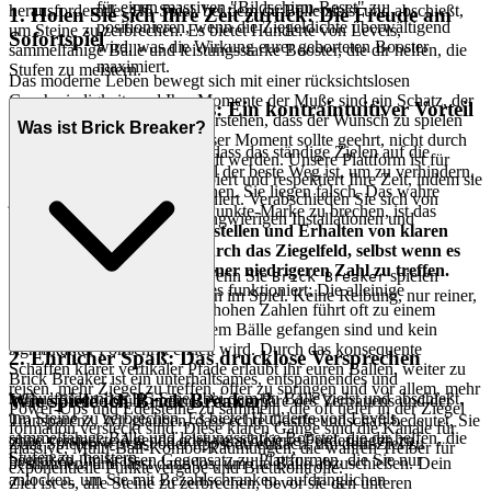
für einen massiven "Bildschirm-Reset" zu
herausforderndes H5-Spiel, bei dem du Bälle zielst und abschießt,
1. Holen Sie sich Ihre Zeit zurück: Die Freude am
positionieren, wenn die Ziegeldichte überwältigend
um Steine zu zerbrechen. Es bietet Hunderte von Levels,
Sofortspiel
wird, was die Wirkung eurer gehorteten Booster
sammelfähige Bälle und leistungsstarke Booster, die dir helfen, die
maximiert.
Stufen zu meistern.
Das moderne Leben bewegt sich mit einer rücksichtslosen
Geschwindigkeit, und Ihre Momente der Muße sind ein Schatz, der
3. Das Profi-Geheimnis: Ein kontraintuitiver Vorteil
bewahrt werden muss. Wir verstehen, dass der Wunsch zu spielen
Was ist Brick Breaker?
oft im Nu aufkommt, und dieser Moment sollte geehrt, nicht durch
Die meisten Spieler glauben, dass das ständige Zielen auf die
umständliche Prozesse vereitelt werden. Unsere Plattform ist für
höchste Zahl auf einem Ziegel der beste Weg ist, um zu verhindern,
sofortige Befriedigung konzipiert und respektiert Ihre Zeit, indem sie
dass Ziegel den Boden erreichen. Sie liegen falsch. Das wahre
jedes digitale Hindernis eliminiert. Verabschieden Sie sich von
Geheimnis, um die 500.000-Punkte-Marke zu brechen, ist das
frustrierenden Downloads, langwierigen Installationen und
Gegenteil:
Priorisiert das Erstellen und Erhalten von klaren
Kompatibilitätsproblemen.
vertikalen "Feuerlinien" durch das Ziegelfeld, selbst wenn es
bedeutet, einen Ziegel mit einer niedrigeren Zahl zu treffen.
Dies ist unser Versprechen: Wenn Sie
spielen
Brick Breaker
Hier ist der Grund, warum dies funktioniert: Die alleinige
möchten, sind Sie in Sekunden im Spiel. Keine Reibung, nur reiner,
Konzentration auf Ziegel mit hohen Zahlen führt oft zu einem
sofortiger Spaß.
verstreuten Brettzustand, in dem Bälle gefangen sind und kein
signifikanter Fortschritt erzielt wird. Durch das konsequente
2. Ehrlicher Spaß: Das drucklose Versprechen
Schaffen klarer vertikaler Pfade erlaubt ihr euren Bällen, weiter zu
Brick Breaker ist ein unterhaltsames, entspannendes und
reisen, mehr Ziegel zu treffen, öfter zu springen und vor allem, mehr
herausforderndes H5-Spiel, bei dem du Bälle zielst und abschießt,
Wie spiele ich Brick Breaker?
Wahre Freude blüht in einer Atmosphäre des Vertrauens und der
Power-Ups und Edelsteine zu sammeln, die oft tiefer in der Ziegel
um Steine zu zerbrechen. Es bietet Hunderte von Levels,
Transparenz. Wir glauben, dass echte Gastfreundschaft bedeutet, Sie
formation versteckt sind. Diese klaren Gänge sind die Kanäle für
sammelfähige Bälle und leistungsstarke Booster, die dir helfen, die
ohne versteckte Agenda oder verschleierte Forderungen zu
Zum Spielen wischst oder tippst du einfach, um dein Ziel zu
massive, Multi-Ball-Kombo-Räumungen, die wahren Treiber für
Stufen zu meistern.
begrüßen. Im krassen Gegensatz zu Plattformen, die Sie nur
bestimmen, und lässt dann los, um die Bälle abzuschießen. Dein
exponentielle Punktevergabe und Brettkontrolle.
anlocken, um Sie mit Bezahlschranken, aufdringlichen
Ziel ist es, alle Steine zu zerbrechen, bevor sie den unteren