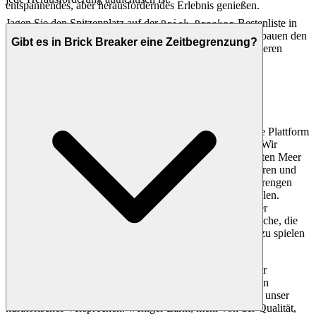
entspannendes, aber herausforderndes Erlebnis genießen.
Jagen Sie den Spitzenplatz auf der
-Bestenliste in
Brick Breaker
dem Wissen, dass es ein echter Test des Könnens ist. Wir bauen den
Gibt es in Brick Breaker eine Zeitbegrenzung?
sicheren, fairen Spielplatz, damit Sie sich darauf konzentrieren
können, Ihr Vermächtnis aufzubauen.
4. Respekt vor dem Spieler: Eine kuratierte,
qualitätsorientierte Welt
Ihre Zeit und Ihr Intellekt sind wertvolle Güter, und unsere Plattform
basiert auf dem tiefen Respekt, den wir für beides haben. Wir
überwältigen Sie nicht mit einem endlosen, undifferenzierten Meer
von Spielen; stattdessen agieren wir als sorgfältige Kuratoren und
pflücken nur diejenigen Erfahrungen heraus, die unsere strengen
Standards für Qualität, Engagement und reinen Spaß erfüllen.
Dieses Engagement erstreckt sich auf jeden Aspekt unserer
Plattform: eine saubere, intuitive und blitzschnelle Oberfläche, die
sicherstellt, dass nichts von Ihrem Hauptzweck ablenkt – zu spielen
und zu genießen.
Sie finden hier keine Tausende von geklonten Spielen. Wir
präsentieren
, weil wir glauben, dass es ein
Brick Breaker
außergewöhnliches Spiel ist, das Ihre Zeit wert ist. Das ist unser
kuratorisches Versprechen: weniger Lärm, mehr von der Qualität,