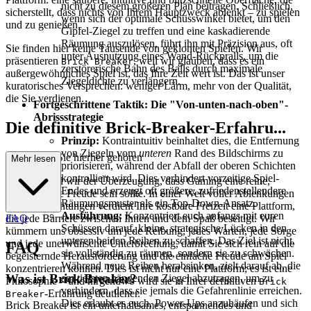
nicht zu diesem größeren Plan beitragen. Schließlich,
sicherstellt, dass nichts von Ihrem Hauptzweck ablenkt – zu spielen
wenn sich der optimale Schusswinkel bietet, um den
und zu genießen.
Gipfel-Ziegel zu treffen und eine kaskadierende
Räumung auszulösen, führt ihn mit Präzision aus, oft
Sie finden hier keine Tausende von geklonten Spielen. Wir
unter Ausnutzung eines Wand-Rückpralls, um die
präsentieren
, weil wir glauben, dass es ein
Brick Breaker
zerstörerische Bahn des Balls durch maximale
außergewöhnliches Spiel ist, das Ihre Zeit wert ist. Das ist unser
Ziegeldichte zu verlängern.
kuratorisches Versprechen: weniger Lärm, mehr von der Qualität,
die Sie verdienen.
Fortgeschrittene Taktik: Die "Von-unten-nach-oben"-
Abrissstrategie
Die definitive Brick-Breaker-Erfahru...
Prinzip:
Kontraintuitiv beinhaltet dies, die Entfernung
von Ziegeln vom
unteren
Rand des Bildschirms zu
ng: Warum Sie hierher gehören
Mehr lesen
priorisieren, während der Abfall der oberen Schichten
kontrolliert wird. Dies verhindert vorzeitige Spiel-
Im Kern sind wir der Überzeugung, dass Gaming eine reine,
Endes und erzeugt oft größere, zufriedenstellendere
unverfälschte Freude sein sollte. In einer Welt voller Ablenkungen
Räumungsmuster als ein Top-Down-Ansatz.
und Verpflichtungen verdient Ihre kostbare Freizeit eine Plattform,
Ausführung:
Konzentriert euch anfangs mit euren
die jede Barriere zwischen Ihnen und dem Spaß beseitigt. Wir
FAQ
Schüssen darauf, kleine, strategische Lücken in den
kümmern uns obsessiv um jede Reibung, jedes Warten, jede Sorge
unteren beiden Reihen zu schaffen. Das Ziel ist nicht,
und jede unerwünschte Unterbrechung, damit Sie sich rein auf die
FAQ
sie vollständig zu räumen, sondern sie zu schwächen.
begeisternde Herausforderung und die einfache Freude am Spiel
Während neue Reihen herabsinken, zielt darauf ab, die
konzentrieren können. Dies ist nicht nur eine Plattform; es ist eine
Was ist Brick Breaker?
am tiefsten hängenden Ziegel abzutragen, um zu
Philosophie – und nirgendwo wird sie in Ihrer definitiven
Brick
verhindern, dass sie jemals die Gefahrenlinie erreichen.
-Erfahrung deutlicher.
Breaker
Dies erlaubt es euch, Power-Ups anzuhäufen und sich
Brick Breaker ist ein unterhaltsames, entspannendes und