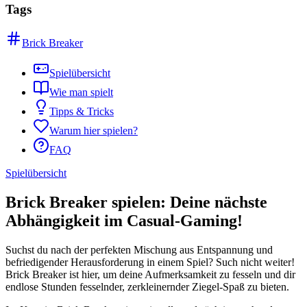
Tags
Brick Breaker
Spielübersicht
Wie man spielt
Tipps & Tricks
Warum hier spielen?
FAQ
Spielübersicht
Brick Breaker spielen: Deine nächste
Abhängigkeit im Casual-Gaming!
Suchst du nach der perfekten Mischung aus Entspannung und
befriedigender Herausforderung in einem Spiel? Such nicht weiter!
Brick Breaker ist hier, um deine Aufmerksamkeit zu fesseln und dir
endlose Stunden fesselnder, zerkleinernder Ziegel-Spaß zu bieten.