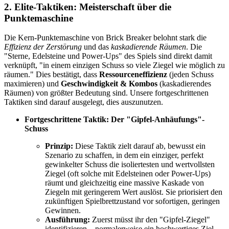
2. Elite-Taktiken: Meisterschaft über die
Punktemaschine
Die Kern-Punktemaschine von Brick Breaker belohnt stark die
Effizienz der Zerstörung
und das
kaskadierende Räumen
. Die
"Sterne, Edelsteine und Power-Ups" des Spiels sind direkt damit
verknüpft, "in einem einzigen Schuss so viele Ziegel wie möglich zu
räumen." Dies bestätigt, dass
Ressourceneffizienz
(jeden Schuss
maximieren) und
Geschwindigkeit & Kombos
(kaskadierendes
Räumen) von größter Bedeutung sind. Unsere fortgeschrittenen
Taktiken sind darauf ausgelegt, dies auszunutzen.
Fortgeschrittene Taktik: Der "Gipfel-Anhäufungs"-
Schuss
Prinzip:
Diese Taktik zielt darauf ab, bewusst ein
Szenario zu schaffen, in dem ein einziger, perfekt
gewinkelter Schuss die isoliertesten und wertvollsten
Ziegel (oft solche mit Edelsteinen oder Power-Ups)
räumt und gleichzeitig eine massive Kaskade von
Ziegeln mit geringerem Wert auslöst. Sie priorisiert den
zukünftigen Spielbrettzustand vor sofortigen, geringen
Gewinnen.
Ausführung:
Zuerst müsst ihr den "Gipfel-Ziegel"
identifizieren – normalerweise ein hochwertiges Ziel,