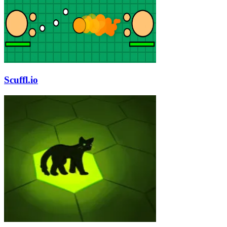
Scuffl.io