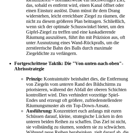
das, sobald es entfernt wird, einen Kanal öffnet oder
einen Einsturz auslöst. Dann müsst ihr dem Drang
widerstehen, leicht erreichbare Ziegel zu räumen, die
nicht zu diesem größeren Plan beitragen. Schließlich,
wenn sich der optimale Schusswinkel bietet, um den
Gipfel-Ziegel zu treffen und eine kaskadierende
Räumung auszulösen, führt ihn mit Präzision aus, oft
unter Ausnutzung eines Wand-Rückpralls, um die
zerstörerische Bahn des Balls durch maximale
Ziegeldichte zu verlängern.
Fortgeschrittene Taktik: Die "Von-unten-nach-oben"-
Abrissstrategie
Prinzip:
Kontraintuitiv beinhaltet dies, die Entfernung
von Ziegeln vom
unteren
Rand des Bildschirms zu
priorisieren, während der Abfall der oberen Schichten
kontrolliert wird. Dies verhindert vorzeitige Spiel-
Endes und erzeugt oft größere, zufriedenstellendere
Räumungsmuster als ein Top-Down-Ansatz.
Ausführung:
Konzentriert euch anfangs mit euren
Schüssen darauf, kleine, strategische Lücken in den
unteren beiden Reihen zu schaffen. Das Ziel ist nicht,
sie vollständig zu räumen, sondern sie zu schwächen.
Während neue Reihen herabsinken, zielt darauf ab, die