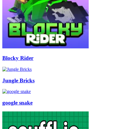
Blocky Rider
Jungle Bricks
google snake