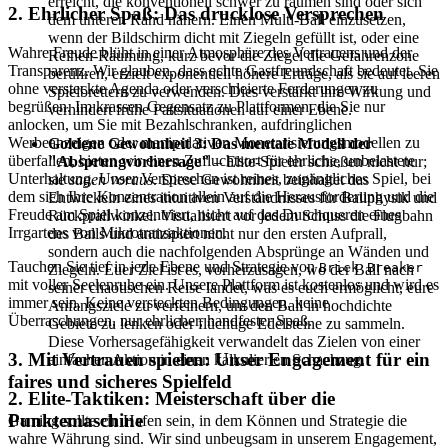
erreicht, die konventionell schwer zu räumen sind oder sich
2. Ehrlicher Spaß: Das drucklose Versprechen
dem unteren Rand nähern. Einen Multi-Ball einzusetzen,
wenn der Bildschirm dicht mit Ziegeln gefüllt ist, oder eine
Wahre Freude blüht in einer Atmosphäre des Vertrauens und der
Reihen-Räumung, kurz bevor die Ziegel die Gefahrenzone
Transparenz. Wir glauben, dass echte Gastfreundschaft bedeutet, Sie
berühren, erzielt exponentiell höhere Erträge, als sie auf leeren
ohne versteckte Agenda oder verschleierte Forderungen zu
Spielbrettern zu verwenden. Dies verstärkt ihre Wirkung und
begrüßen. Im krassen Gegensatz zu Plattformen, die Sie nur
verhindert frühe Pattsituationen auf einer Ebene.
anlocken, um Sie mit Bezahlschranken, aufdringlichen
Werbeanzeigen oder manipulativen Monetarisierungsmodellen zu
Goldene Gewohnheit 3: Das mentale Modell der
überfallen, bieten wir einen Zufluchtsort für ehrliche, unbelastete
"Absprungvorhersage"
– Elite-Spieler schießen nicht nur;
Unterhaltung. Unser Versprechen ist reines, zugängliches Spiel, bei
sie
sagen voraus
. Diese Gewohnheit beinhaltet das
dem sich Ihre Konzentration allein auf die Herausforderung und die
Entwickeln eines intuitiven Verständnisses für Ballphysik und
Freude am Spiel konzentriert, nicht auf das Durchqueren eines
Rückprallwinkel. Visualisiert vor jedem Schuss die Flugbahn
Irrgartens von Mikrotransaktionen.
des Balls und antizipiert nicht nur den ersten Aufprall,
sondern auch die nachfolgenden Absprünge an Wänden und
Tauchen Sie tief in jede Ebene und Strategie von
Brick Breaker
Ziegeln. Euer Ziel ist es, vorherzusagen, wo der Ball nach
mit voller Seelenruhe ein. Unsere Plattform ist kostenlos und wird es
seiner chaotischen Reise landet, was es euch ermöglicht, eure
immer sein. Keine versteckten Bedingungen, keine
Anfangsziele zu verfeinern, um den Ball in hochdichte
Überraschungen, nur ehrlicher, handfester Spaß.
Gebiete zu lenken oder flüchtige Edelsteine zu sammeln.
Diese Vorhersagefähigkeit verwandelt das Zielen von einer
3. Mit Vertrauen spielen: Unser Engagement für ein
einfachen Aktion in einen kalkulierten Schachzug.
faires und sicheres Spielfeld
2. Elite-Taktiken: Meisterschaft über die
Punktemaschine
Gaming sollte ein Hafen sein, in dem Können und Strategie die
wahre Währung sind. Wir sind unbeugsam in unserem Engagement,