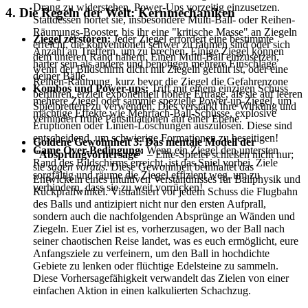
Drang zu widerstehen, Power-Ups vorzeitig einzusetzen.
4. Die Regeln der Welt: Kernmechaniken
Stattdessen hortet sie, insbesondere Multi-Ball- oder Reihen-
Räumungs-Booster, bis ihr eine "kritische Masse" an Ziegeln
Ziegel zerstören:
Jeder Ziegel erfordert eine bestimmte
erreicht, die konventionell schwer zu räumen sind oder sich
Anzahl an Treffern, um zu brechen. Einige Ziegel können
dem unteren Rand nähern. Einen Multi-Ball einzusetzen,
härter sein als andere und benötigen mehrere Einschläge
wenn der Bildschirm dicht mit Ziegeln gefüllt ist, oder eine
deiner Bälle.
Reihen-Räumung, kurz bevor die Ziegel die Gefahrenzone
Kombos und Power-ups:
Triff mit einem einzigen Schuss
berühren, erzielt exponentiell höhere Erträge, als sie auf leeren
mehrere Ziegel oder sammle spezielle Power-up-Ziegel, um
Spielbrettern zu verwenden. Dies verstärkt ihre Wirkung und
mächtige Effekte wie Mehrfach-Ball-Schüsse, explosive
verhindert frühe Pattsituationen auf einer Ebene.
Eruptionen oder Linien-Löschungen auszulösen. Diese sind
entscheidend, um schwierige Formationen zu beseitigen!
Goldene Gewohnheit 3: Das mentale Modell der
Game Over-Bedingung:
Wenn ein Ziegel den untersten
"Absprungvorhersage"
– Elite-Spieler schießen nicht nur;
Rand des Bildschirms erreicht, ist das Spiel vorbei. Ziele
sie
sagen voraus
. Diese Gewohnheit beinhaltet das
sorgfältig und räume die Ziegel effizient weg, um zu
Entwickeln eines intuitiven Verständnisses für Ballphysik und
verhindern, dass sie zu weit vorrücken!
Rückprallwinkel. Visualisiert vor jedem Schuss die Flugbahn
des Balls und antizipiert nicht nur den ersten Aufprall,
sondern auch die nachfolgenden Absprünge an Wänden und
Ziegeln. Euer Ziel ist es, vorherzusagen, wo der Ball nach
seiner chaotischen Reise landet, was es euch ermöglicht, eure
Anfangsziele zu verfeinern, um den Ball in hochdichte
Gebiete zu lenken oder flüchtige Edelsteine zu sammeln.
Diese Vorhersagefähigkeit verwandelt das Zielen von einer
einfachen Aktion in einen kalkulierten Schachzug.