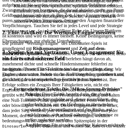
Gewohnheit ist für hohe Punktzahlen unabdingbar, da jede
aufgebaut ist. Sie werden niemals unerwarteten Gebühren oder
Klassifizierung eine spezifische, optimale Reaktion erfordert.
Zwangsmaßnahmen begegnen, die darauf abzielen, mehr aus Ihrem
Effiziente, präzise Bewegungen minimieren die Flugzeit und
Geldbeutel herauszuholen als Ihre Zeit. Unser Engagement gilt dem
maximieren die zurückgelegte Strecke, was sich direkt in
puren, unverfälschten Vergnügen, frei von den Ängsten finanzieller
höheren Punktzahlen niederschlägt."
Verpflichtungen. Tauchen Sie tief in jedes Level und jede Strategie
von
mit völliger Ruhe ein. Unsere Plattform
Dinosaurier-Spiel
2. Elite-Taktiken: Die Wertungs-Engine meistern
ist kostenlos und wird es immer bleiben. Keine Bedingungen, keine
Überraschungen, nur ehrliche Unterhaltung.
Die primäre "Wertungs-Engine" des Dinosaurier-Spiels ist
grundlegend mit
Risikomanagement
und
Zeit-auf-dem-
3. Spielen Sie mit Vertrauen: Unser Engagement für
Bildschirm-Optimierung
verbunden. Je länger Sie überleben, desto
ein faires und sicheres Feld
höher ist Ihre Punktzahl, und das Überleben hängt davon ab,
zunehmend dichte und schnelle Hindernismuster fehlerfrei zu
navigieren. Unsere Elite-Taktiken sind darauf ausgelegt, diese
Im digitalen Bereich ist Seelenfrieden von größter Bedeutung. Wir
Engine auszunutzen, indem sie das Kollisionsrisiko minimieren und
glauben, dass wahre Freude nur in einer Umgebung gedeihen kann,
gleichzeitig den kontinuierlichen Fortschritt maximieren.
die sicher, fair und respektvoll gegenüber jedem Spieler ist. Ihre
Erfolge sollten ein Zeugnis Ihrer Fähigkeiten sein, nicht ein
Fortgeschrittene Taktik: Die "Mikro-Sprung-Präzision"
Ergebnis, das durch unfaire Vorteile oder kompromittierte Daten
Prinzip:
Diese Taktik besteht darin, die absolut
getrübt wird. Wir schützen Ihre Privatsphäre sorgfältig und halten
minimale Sprunghöhe und -dauer auszuführen, die
eine Null-Toleranz-Politik gegenüber jeglicher Form von Betrug
erforderlich ist, um ein Hindernis zu überwinden,
oder böswilligem Verhalten ein. Dieses Engagement stellt sicher,
wodurch die Gesamtflugzeit und das Risiko, auf
dass jeder Sieg verdient, jede Herausforderung legitim und jeder
nachfolgende, sich schnell nähernde Hindernisse zu
Moment, den Sie auf unserer Plattform verbringen, wirklich
treffen, reduziert werden.
bedeutungsvoll ist. Jagen Sie nach dem Spitzenplatz in der
Ausführung:
Für einzelne, niedrige Kakteen reicht oft
-Bestenliste und wissen Sie, dass es ein wahrer
Dinosaurier-Spiel