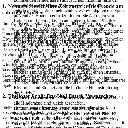
kommenden Hindernissen abzusuchen, nicht nur nach der
unmittelbaren Bedrohung. Diese Gewohnheit ist
1. Nehmen Sie sich Ihre Zeit zurück: Die Freude am
entscheidend, da die zunehmende Geschwindigkeit des Spiels
sofortigen Spielen
präventives Handeln erfordert. Indem Sie Abfolgen von
Kakteen und Pterodaktylen antizipieren, können Sie Ihre
Ihre Zeit ist ein kostbares Gut, eine endliche Ressource in einer
Sprünge und Duckbewegungen planen, bevor sie überhaupt
anspruchsvollen Welt. Wir verstehen, dass Sie, wenn Sie
auf dem Bildschirm erscheinen, was Panik in letzter Sekunde
Unterhaltung suchen, keine komplizierten Installationen, lange
und kostspielige Kollisionen verhindert."
Downloads oder endlose Updates durchlaufen möchten. Sie wollen
Goldene Gewohnheit 2: Rhythmusanpassung
- "Das
spielen, jetzt. Wir ehren diesen Wunsch, indem wir jede einzelne
Tempo des Spiels ist nicht statisch; es beschleunigt sich
Barriere beseitigen, die zwischen Ihnen und Ihrem immersiven
ständig. Rhythmusanpassung ist die Disziplin, sich an die
Erlebnis steht. Unsere Plattform ist auf sofortige Befriedigung
subtilen Veränderungen der Laufgeschwindigkeit des
ausgelegt, um sicherzustellen, dass Ihre Momente der Freizeit
Dinosauriers anzupassen und Ihre Eingabezeit entsprechend
wirklich Ihnen gehören, unbeschwert von technischen
anzupassen. Diese Gewohnheit ist unerlässlich, da ein
Verzögerungen. Das ist unser Versprechen: Wenn Sie
falsches Timing eines Sprungs um auch nur einen Bruchteil
spielen möchten, sind Sie in
Dinosaurier-Spiel
einer Sekunde bei höheren Geschwindigkeiten sicheres
Sekundenschnelle im Spiel. Keine Reibung, nur purer, unmittelbarer
Scheitern bedeutet. Meistern Sie den sich ändernden
Spaß.
Rhythmus und Sie meistern die inhärente Herausforderung
des Spiels."
2. Ehrlicher Spaß: Das Null-Druck-Versprechen
Goldene Gewohnheit 3: Hindernisklassifizierung
- "Nicht
alle Hindernisse sind gleich geschaffen.
Stellen Sie sich einen Raum vor, in dem Unterhaltung wirklich
Hindernisklassifizierung ist die Kunst, eingehende
kostenlos ist, unbefleckt von versteckten Kosten, aufdringlicher
Bedrohungen sofort zu kategorisieren (einfacher Kaktus,
Werbung oder manipulativen Paywalls. Das ist kein Traum; es ist
doppelter Kaktus, dreifacher Kaktus, hoher Pterodaktylus,
unsere Realität. Wir bieten eine Form der digitalen Gastfreundschaft
niedriger Pterodaktylus, gemischte Muster). Diese
und bieten eine Spielumgebung, die auf Vertrauen und Transparenz