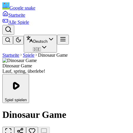
Google snake
Startseite
Alle Spiele
Deutsch
🇩🇪
Startseite
Spiele
Dinosaur Game
Dinosaur Game
Lauf, spring, überlebe!
Spiel spielen
Dinosaur Game