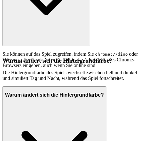
Sie können auf das Spiel zugreifen, indem Sie
oder
chrome://dino
in die Adressleiste des Chrome-
Warum ändert sich die Hintergrundfarbe?
chrome://network-error/-106
Browsers eingeben, auch wenn Sie online sind.
Die Hintergrundfarbe des Spiels wechselt zwischen hell und dunkel
und simuliert Tag und Nacht, während das Spiel fortschreitet.
Warum ändert sich die Hintergrundfarbe?