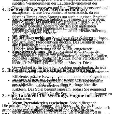
subtilen Veränderungen der Laufgeschwindigkeit des
Dinosauriers anzupassen und Ihre Eingabezeit entsprechend
4. Die Regeln der Welt: Kernmechaniken
anzupassen. Diese Gewohnheit ist unerlässlich, da ein
falsches Timing eines Sprungs um auch nur einen Bruchteil
Zunehmende Geschwindigkeit:
Je länger Sie überleben,
einer Sekunde bei höheren Geschwindigkeiten sicheres
desto schneller läuft Ihr Dinosaurier automatisch. Das
Scheitern bedeutet. Meistern Sie den sich ändernden
bedeutet, dass sich Hindernisse schneller nähern, was
Rhythmus und Sie meistern die inhärente Herausforderung
schnellere Reflexe erfordert.
des Spiels."
Hindernisvermeidung:
Sie müssen über Kakteen springen
Goldene Gewohnheit 3: Hindernisklassifizierung
- "Nicht
und sich unter Pterodaktylen ducken. Das Berühren eines
alle Hindernisse sind gleich geschaffen.
Hindernisses beendet Ihr Spiel sofort.
Hindernisklassifizierung ist die Kunst, eingehende
Punkteberechnung:
Ihr Punktestand ist direkt mit der
Bedrohungen sofort zu kategorisieren (einfacher Kaktus,
zurückgelegten Entfernung verbunden. Je weiter Sie laufen,
doppelter Kaktus, dreifacher Kaktus, hoher Pterodaktylus,
desto mehr Punkte erhalten Sie.
niedriger Pterodaktylus, gemischte Muster). Diese
Gewohnheit ist für hohe Punktzahlen unabdingbar, da jede
5. Ihr erster Sieg: Eine schnelle Startstrategie
Klassifizierung eine spezifische, optimale Reaktion erfordert.
Effiziente, präzise Bewegungen minimieren die Flugzeit und
In Ihren ersten 30 Sekunden:
Konzentrieren Sie sich
maximieren die zurückgelegte Strecke, was sich direkt in
ausschließlich auf das Timing Ihrer Sprünge über die
höheren Punktzahlen niederschlägt."
Kakteen. Das Spiel beginnt langsam, sodass Sie genügend
Zeit haben, ein Gefühl für die Sprunghöhe und -entfernung zu
2. Elite-Taktiken: Die Wertungs-Engine meistern
bekommen.
Wenn Pterodaktylen erscheinen:
Sobald fliegende
Die primäre "Wertungs-Engine" des Dinosaurier-Spiels ist
Pterodaktylen auftauchen, seien Sie bereit, die Pfeiltaste nach
grundlegend mit
Risikomanagement
und
Zeit-auf-dem-
unten zum Ducken zu verwenden. Sie erscheinen oft in