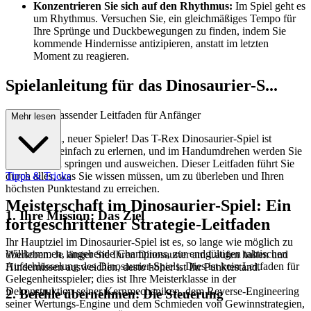
Konzentrieren Sie sich auf den Rhythmus:
Im Spiel geht es
um Rhythmus. Versuchen Sie, ein gleichmäßiges Tempo für
Ihre Sprünge und Duckbewegungen zu finden, indem Sie
kommende Hindernisse antizipieren, anstatt im letzten
Moment zu reagieren.
Spielanleitung für das Dinosaurier-S...
piel: Ihr umfassender Leitfaden für Anfänger
Mehr lesen
Willkommen, neuer Spieler! Das T-Rex Dinosaurier-Spiel ist
unglaublich einfach zu erlernen, und im Handumdrehen werden Sie
wie ein Profi springen und ausweichen. Dieser Leitfaden führt Sie
durch alles, was Sie wissen müssen, um zu überleben und Ihren
Tipps & Tricks
höchsten Punktestand zu erreichen.
Meisterschaft im Dinosaurier-Spiel: Ein
1. Ihre Mission: Das Ziel
fortgeschrittener Strategie-Leitfaden
Ihr Hauptziel im Dinosaurier-Spiel ist es, so lange wie möglich zu
Willkommen, angehende Champions, zur endgültigen taktischen
überleben. Je länger Sie Ihren Dinosaurier am Laufen halten und
Aufschlüsselung des Dinosaurier-Spiels. Dies ist kein Leitfaden für
Hindernissen ausweichen, desto höher ist Ihr Punktestand.
Gelegenheitsspieler; dies ist Ihre Meisterklasse in der
Dekonstruktion seiner Kernmechaniken, dem Reverse-Engineering
2. Befehle übernehmen: Die Steuerung
seiner Wertungs-Engine und dem Schmieden von Gewinnstrategien,