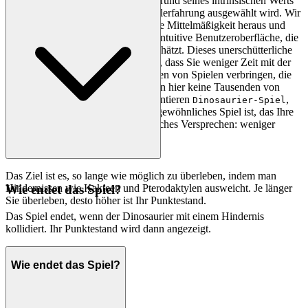
von Spielen, bei der jeder Titel aufgrund seines intrinsischen Werts
und seiner außergewöhnlichen Spielerfahrung ausgewählt wird. Wir
filtern den Lärm, den Ballast und die Mittelmäßigkeit heraus und
präsentieren Ihnen eine optimierte, intuitive Benutzeroberfläche, die
Ihre Intelligenz und Ihre Zeit wertschätzt. Dieses unerschütterliche
Engagement für Exzellenz bedeutet, dass Sie weniger Zeit mit der
Suche und mehr Zeit mit dem Spielen von Spielen verbringen, die
wirklich Anklang finden. Sie werden hier keine Tausenden von
geklonten Spielen finden. Wir präsentieren
,
Dinosaurier-Spiel
weil wir glauben, dass es ein außergewöhnliches Spiel ist, das Ihre
Zeit wert ist. Das ist unser kuratorisches Versprechen: weniger
Lärm, mehr von der Qualität
Das Ziel ist es, so lange wie möglich zu überleben, indem man
Hindernissen wie Kakteen und Pterodaktylen ausweicht. Je länger
Wie endet das Spiel?
Sie überleben, desto höher ist Ihr Punktestand.
Das Spiel endet, wenn der Dinosaurier mit einem Hindernis
kollidiert. Ihr Punktestand wird dann angezeigt.
Wie endet das Spiel?