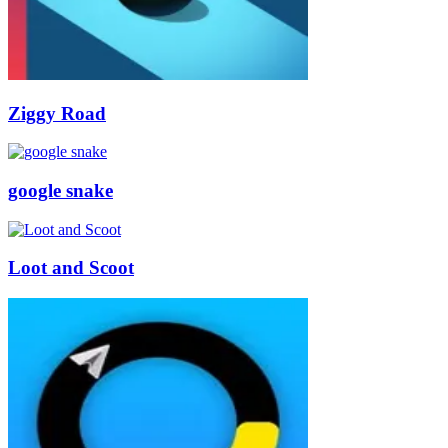
Ziggy Road
google snake
Loot and Scoot