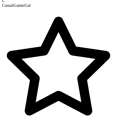
C
CasualGamerGal