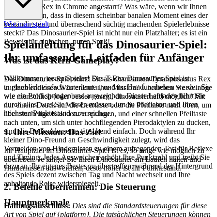
pixeligen T-Rex in Chrome angestarrt? Was wäre, wenn wir Ihnen
sagen würden, dass in diesem scheinbar banalen Moment eines der
beständigsten und überraschend süchtig machenden Spielerlebnisse
Wie man spielt
steckt? Das Dinosaurier-Spiel ist nicht nur ein Platzhalter; es ist ein
Beweis für einfachen, puren Spaß!
Spielanleitung für das Dinosaurier-Spiel:
Ihr umfassender Leitfaden für Anfänger
Was ist das Kern-Gameplay?
Willkommen, neuer Spieler! Das T-Rex Dinosaurier-Spiel ist
Das Dinosaurier-Spiel stürzt Sie als charmanten Tyrannosaurus Rex
unglaublich einfach zu erlernen, und im Handumdrehen werden Sie
in einen endlosen Wüstenlauf. Ihre Mission? Überleben Sie so lange
wie ein Profi springen und ausweichen. Dieser Leitfaden führt Sie
wie menschlich (oder besser gesagt, dinosaurierhaft) möglich! Mit
durch alles, was Sie wissen müssen, um zu überleben und Ihren
nur einem Druck auf die Leertaste oder die Pfeiltaste nach oben, um
höchsten Punktestand zu erreichen.
über stachelige Kakteen zu springen, und einer schnellen Pfeiltaste
nach unten, um sich unter hochfliegenden Pterodaktylen zu ducken,
1. Ihre Mission: Das Ziel
sind die Bedienelemente täuschend einfach. Doch während Ihr
kleiner Dino-Freund an Geschwindigkeit zulegt, wird das
Vermeiden von Hindernissen zu einem aufregenden Test für Reflexe
Ihr Hauptziel im Dinosaurier-Spiel ist es, so lange wie möglich zu
und Timing. Jedes Ausweichen erhöht Ihre Punktzahl und treibt Sie
überleben. Je länger Sie Ihren Dinosaurier am Laufen halten und
dazu an, Ihr eigenes Bestes zu übertreffen, während der Hintergrund
Hindernissen ausweichen, desto höher ist Ihr Punktestand.
des Spiels dezent zwischen Tag und Nacht wechselt und Ihre
anhaltende Reise widerspiegelt.
2. Befehle übernehmen: Die Steuerung
Hauptmerkmale
Haftungsausschluss:
Dies sind die Standardsteuerungen für diese
Art von Spiel auf {platform}. Die tatsächlichen Steuerungen können