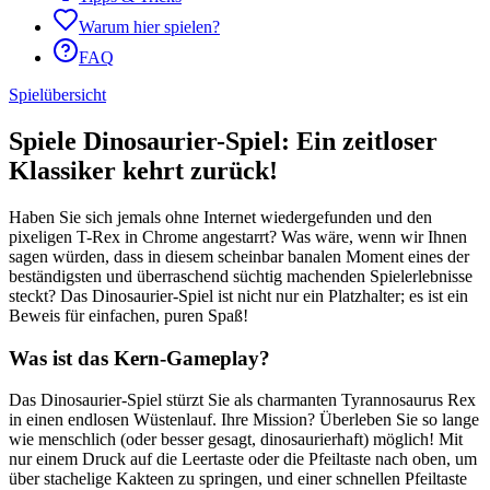
Warum hier spielen?
FAQ
Spielübersicht
Spiele Dinosaurier-Spiel: Ein zeitloser
Klassiker kehrt zurück!
Haben Sie sich jemals ohne Internet wiedergefunden und den
pixeligen T-Rex in Chrome angestarrt? Was wäre, wenn wir Ihnen
sagen würden, dass in diesem scheinbar banalen Moment eines der
beständigsten und überraschend süchtig machenden Spielerlebnisse
steckt? Das Dinosaurier-Spiel ist nicht nur ein Platzhalter; es ist ein
Beweis für einfachen, puren Spaß!
Was ist das Kern-Gameplay?
Das Dinosaurier-Spiel stürzt Sie als charmanten Tyrannosaurus Rex
in einen endlosen Wüstenlauf. Ihre Mission? Überleben Sie so lange
wie menschlich (oder besser gesagt, dinosaurierhaft) möglich! Mit
nur einem Druck auf die Leertaste oder die Pfeiltaste nach oben, um
über stachelige Kakteen zu springen, und einer schnellen Pfeiltaste