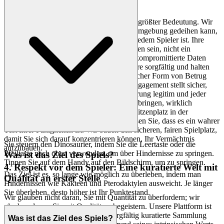
ein faires und sicheres Feld
Im digitalen Bereich ist Seelenfrieden von größter Bedeutung. Wir
glauben, dass wahre Freude nur in einer Umgebung gedeihen kann,
die sicher, fair und respektvoll gegenüber jedem Spieler ist. Ihre
Erfolge sollten ein Zeugnis Ihrer Fähigkeiten sein, nicht ein
Ergebnis, das durch unfaire Vorteile oder kompromittierte Daten
getrübt wird. Wir schützen Ihre Privatsphäre sorgfältig und halten
eine Null-Toleranz-Politik gegenüber jeglicher Form von Betrug
oder böswilligem Verhalten ein. Dieses Engagement stellt sicher,
dass jeder Sieg verdient, jede Herausforderung legitim und jeder
Moment, den Sie auf unserer Plattform verbringen, wirklich
bedeutungsvoll ist. Jagen Sie nach dem Spitzenplatz in der
-Bestenliste und wissen Sie, dass es ein wahrer
Dinosaurier-Spiel
Test Ihrer Fähigkeiten ist. Wir bauen den sicheren, fairen Spielplatz,
damit Sie sich darauf konzentrieren können, Ihr Vermächtnis
Sie steuern den Dinosaurier, indem Sie die Leertaste oder die
aufzubauen.
Pfeiltaste nach oben verwenden, um über Hindernisse zu springen.
Was ist das Ziel des Spiels?
Tippen Sie auf dem Handy auf den Bildschirm, um zu springen.
4. Respekt vor dem Spieler: Eine kuratierte Welt mit
Das Ziel ist es, so lange wie möglich zu überleben, indem man
Qualität an erster Stelle
Hindernissen wie Kakteen und Pterodaktylen ausweicht. Je länger
Sie überleben, desto höher ist Ihr Punktestand.
Wir glauben nicht daran, Sie mit Quantität zu überfordern; wir
glauben daran, Sie mit Qualität zu begeistern. Unsere Plattform ist
ein Zeugnis der Urteilskraft, eine sorgfältig kuratierte Sammlung
Was ist das Ziel des Spiels?