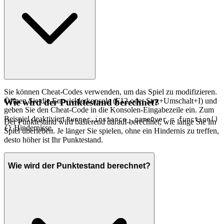
Sie können Cheat-Codes verwenden, um das Spiel zu modifizieren.
Öffnen Sie die Entwicklerkonsole (F12 oder Strg+Umschalt+I) und
Wie wird der Punktestand berechnet?
geben Sie den Cheat-Code in die Konsolen-Eingabezeile ein. Zum
Beispiel deaktiviert
Runner.instance_.gameOver = function()
Der Punktestand wird basierend darauf berechnet, wie lange Sie im
Hindernisse.
{}
Spiel überleben. Je länger Sie spielen, ohne ein Hindernis zu treffen,
desto höher ist Ihr Punktestand.
Wie wird der Punktestand berechnet?