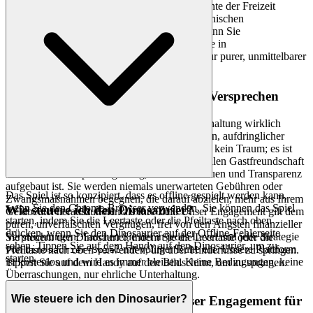
ausgelegt, um sicherzustellen, dass Ihre Momente der Freizeit
wirklich Ihnen gehören, unbeschwert von technischen
Verzögerungen. Das ist unser Versprechen: Wenn Sie
spielen möchten, sind Sie in
Dinosaurier-Spiel
Sekundenschnelle im Spiel. Keine Reibung, nur purer, unmittelbarer
Spaß.
2. Ehrlicher Spaß: Das Null-Druck-Versprechen
Stellen Sie sich einen Raum vor, in dem Unterhaltung wirklich
kostenlos ist, unbefleckt von versteckten Kosten, aufdringlicher
Werbung oder manipulativen Paywalls. Das ist kein Traum; es ist
unsere Realität. Wir bieten eine Form der digitalen Gastfreundschaft
und bieten eine Spielumgebung, die auf Vertrauen und Transparenz
aufgebaut ist. Sie werden niemals unerwarteten Gebühren oder
Das Spiel ist so konzipiert, dass es offline gespielt werden kann,
Zwangsmaßnahmen begegnen, die darauf abzielen, mehr aus Ihrem
wenn Sie den Chrome-Browser verwenden. Sie können das Spiel
Wie steuere ich den Dinosaurier?
Geldbeutel herauszuholen als Ihre Zeit. Unser Engagement gilt dem
starten, indem Sie die Leertaste oder die Pfeiltaste nach oben
puren, unverfälschten Vergnügen, frei von den Ängsten finanzieller
drücken, wenn Sie den Dinosaurier auf der Offline-Fehlerseite
Verpflichtungen. Tauchen Sie tief in jedes Level und jede Strategie
Sie steuern den Dinosaurier, indem Sie die Leertaste oder die
sehen. Tippen Sie auf dem Handy auf den Dinosaurier, um zu
von
mit völliger Ruhe ein. Unsere Plattform
Pfeiltaste nach oben verwenden, um über Hindernisse zu springen.
Dinosaurier-Spiel
starten.
ist kostenlos und wird es immer bleiben. Keine Bedingungen, keine
Tippen Sie auf dem Handy auf den Bildschirm, um zu springen.
Überraschungen, nur ehrliche Unterhaltung.
Wie steuere ich den Dinosaurier?
3. Spielen Sie mit Vertrauen: Unser Engagement für