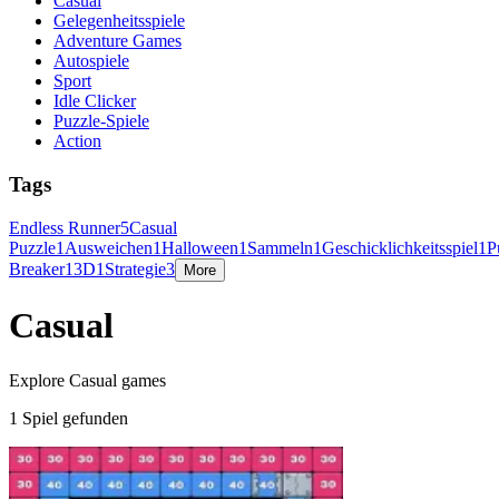
Casual
Gelegenheitsspiele
Adventure Games
Autospiele
Sport
Idle Clicker
Puzzle-Spiele
Action
Tags
Endless Runner
5
Casual
Puzzle
1
Ausweichen
1
Halloween
1
Sammeln
1
Geschicklichkeitsspiel
1
P
Breaker
1
3D
1
Strategie
3
More
Casual
Explore Casual games
1 Spiel gefunden