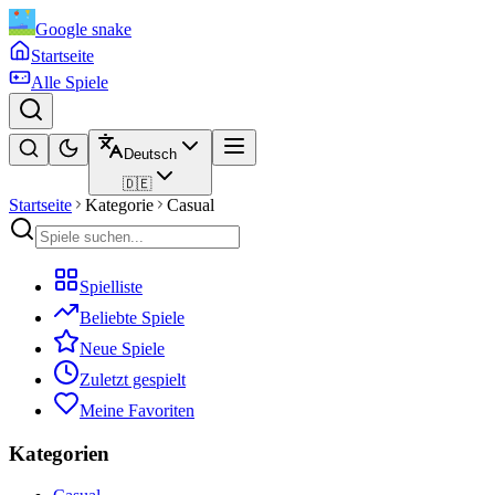
Google snake
Startseite
Alle Spiele
Deutsch
🇩🇪
Startseite
Kategorie
Casual
Spielliste
Beliebte Spiele
Neue Spiele
Zuletzt gespielt
Meine Favoriten
Kategorien