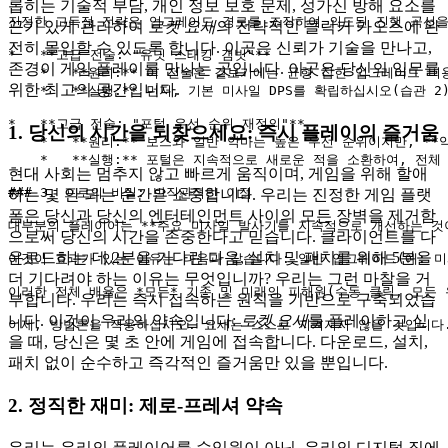
롭히는 기술적 부담, 개인 정보 보호 문제, 성가신 방해 요소를
진정한 고득점 전략은 업그레이드 경로를 조작하여 의도된 진행 곡선을
끈기 있게 관리하여
로켓 요새
의 전략적인 클릭커 카오스에 완
전히 몰입할 수 있도록 합니다. 이곳은 신뢰가 기술을 만나고,
*   **고급 전술: "유닛 스태킹 갬빗"**

존경이 게임 플레이를 만나는 곳입니다. 이곳은 당신의 임무를
    *   **원리:** 이 전술은 겉보기에는 균형 잡힌 업그레이드
위한 최고의 공간입니다.
    *   **실행:** 먼저, 기본 미사일 DPS를 확립하십시오(
*   **고급 전술: "포털 우선 순위 재정의"**

1. 당신의 시간을 되찾으세요: 즉시 플레이의 즐거움
    *   **원리:** 보스와 일반 악마는 높은 우선 순위이지만,
    *   **실행:** 포털은 지속적으로 새로운 적을 소환하여,
현대 사회는 멈추지 않고 빠르게 움직이며, 게임을 위해 할애
### 3. 프로의 비밀: 반직관적인 이점

하는 몇 안 되는 순간은 소중합니다. 우리는 진정한 게임 플랫
폼은 당신과 당신의 엔터테인먼트 사이의 모든 장벽을 제거함
대부분의 플레이어는 **주요 미사일 발사기를 지속적으로 개선하는 것이
으로써 당신의 시간을 존중한다고 믿습니다. 클라이언트를 다
운로드하는 데 2분을 기다린 다음, 설치 및 패치를 위해 5분을
이것이 효과가 있는 이유는 다음과 같습니다: 일반 업그레이드(예: 미사일
더 기다려야 하는 이유는 무엇입니까? 우리는 그런 마찰을 거
이러한 전체 배율은 *모든* 기존 및 미래의 피해원(수동 클릭, 모든
부합니다. 우리는 즉시 접속하는 원칙을 기반으로 구축되었습
니다. 이것이 우리의 약속입니다:
로켓 요새
를 플레이하고 싶
을 때, 당신은 몇 초 안에 게임에 접속합니다. 다운로드, 설치,
패치 없이 순수하고 즉각적인 즐거움만 있을 뿐입니다.
2. 정직한 재미: 제로-프레셔 약속
우리는 우리의 플레이어를 수익원이 아닌, 우리의 디지털 집에