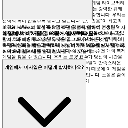
당신의 시간은 낮은 수준의 복제본과 망가진 게임 라이브러리
를 뒤지는 데 쓰기에는 너무 소중합니다. 우리는 강력한 큐레
이션 필터 역할을 함으로써 당신의 지성을 존중합니다. 우리는
선택의 폭이 좁을수록 좋다고 믿습니다. 단, "좁음"이 최고의
품질을 나타내는 경우에 한합니다. 정서적 이점은 무엇일까
Rocket Fortress의 핵심 목표는 화면을 클릭/탭하여 신성한 미사
요? 당신은 우리가 당신을 위해 심사를 해냈다는 것을 알고 있
게임에서 미사일은 어떻게 발사하나요?
일을 발사하고, 자원(골드와 다이아몬드)을 획득하여 미사일
다는 것을 느끼며 존중받고 있다고 느낄 것입니다. 우리의 인
발사기와 해병대와 같은 유닛을 업그레이드하는 것입니다. 더
터페이스는 깔끔하고 빠르며 방해가 되지 않도록 설계되어 당
욱 강력해지는 악마와 보스에 맞서기 위해 지속적으로 업그레
마우스 왼쪽 버튼을 클릭하거나 탭하여 미사일을 발사할 수 있
신의 즐거움을 방해하지 않습니다. 이곳에서는 수천 개의 복제
이드해야 합니다.
으며, 스페이스바를 눌러 발사할 수도 있습니다.
게임을 찾을 수 없습니다. 우리는
로켓 요새
가 당신의 시간을
들일 가치가 있는 특별한 게임, 생생한 비주얼과 만족스러운
게임에서 미사일은 어떻게 발사하나요?
진행을 갖춘 매력적인 클릭커 RPG라고 믿기 때문에 이 게임을
선보입니다. 이것이 우리의 큐레이션 약속입니다: 소음은 줄이
고, 당신이 마땅히 받아야 할 품질은 더 많이.