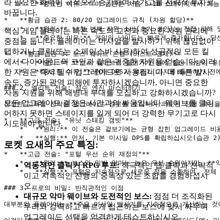
라 필요한 화력이 극적으로 증가하여 무기고를 전략적 투자로
    *   **중요한 이유:** 이 습관은 처음 5-10 스테이지에
바꿉니다.
*   **황금 습관 2: 80/20 업그레이드 규칙 (자원 할당)**

    *   **원리:** **첫 번째 자원 소비(초기 코인)는 직접 
핵심 게임 플레이는 빠른 속도의 교전과 중요한 자원 관리에
    *   **중요한 이유:** 게임의 난이도는 빠르게 증가합니다.
중점을 둡니다. 플레이어는 미사일을 발사하기 위해 끊임없이
탭하거나 클릭(또는 스페이스바 사용)하여 성공적인 모든 킬
*   **황금 습관 3: 보스 웨이브 은행 (버스트 경제)**

에서 다이아몬드와 코인과 같은 귀중한 자원을 얻습니다. 이러
    *   **원리:** **보스 웨이브로 들어가기 전에 항상 소량
한 자원은 즉시 필수 업그레이드로 사용됩니다. 더 빠른 발사
    *   **중요한 이유:** 현재 DPS가 보스가 기지를 돌파하
속도, 증가된 광역 피해에 투자하시겠습니까, 아니면 중요한
### 2. 엘리트 전술: 점수 엔진 마스터하기

자동 지원을 위해 해병대 부대를 모집하고 강화하시겠습니까?
모든 업그레이드 결정은 시간과의 싸움입니다. 웨이브를 클리
진정한 고득점 전략은 업그레이드 경로를 조작하여 의도된 진행 곡선을
어하지 못하면 스테이지를 잃게 되어 더 강력한 무기고로 다시
*   **고급 전술: "유닛 스태킹 갬빗"**

시도해야 합니다.
    *   **원리:** 이 전술은 겉보기에는 균형 잡힌 업그레이드
    *   **실행:** 먼저, 기본 미사일 DPS를 확립하십시오(
로켓 요새의 주요 특징:
*   **고급 전술: "포털 우선 순위 재정의"**

    *   **원리:** 보스와 일반 악마는 높은 우선 순위이지만,
역동적인 클릭커 RPG 루프:
적극적인 탭/클릭과 전략적
    *   **실행:** 포털은 지속적으로 새로운 적을 소환하여,
이고 지속적인 진행의 중독성 있는 조합을 경험하십시
오.
### 3. 프로의 비밀: 반직관적인 이점

대규모 악마 웨이브와 도전적인 보스:
점점 더 조직화된
대부분의 플레이어는 **주요 미사일 발사기를 지속적으로 개선하는 것이
무리와 강력하고 빠르게 접근하는 보스에 맞서 싸우며
업그레이드 선택을 엄격하게 테스트하십시오.