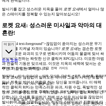
에게 완벽합니다.
발사기를 잡고 성스러운 지옥을 풀어
로켓 요새
에서 얼마나 많
은 스테이지를 정복할 수 있는지 알아보십시오!
로켓 요새: 성스러운 미사일과 악마의 대
혼란!
ass="mb-4 text-foreground">끊임없이 쏟아지는 성스러운 무기
더 읽기
로 인류를 지켜낼 자격이 있습니까?
로켓 요새
는 겸손한 로켓
을 정의로운 파괴의 도구로 변화시키며 어둠의 물결에 맞서 싸
우도록 도전하는 짜릿한 신규 클릭커 RPG입니다. 미묘한 마법
팁과 요령
과 전술적 기동은 잊으세요. 이것은 지옥의 세력에 맞서는 순
## 로켓 요새 마스터하기: 고급 전략 가이드

수한, 가감 없는 화력입니다.
분석가님, 어서 오십시오. 이제 당신은 단순히 *로켓 요새*를 플레이
로켓 요새
는 끊임없이 밀려오는 악마와 그들의 사악한 포탈에
맞서 최후의 방어선 역할을 하는 당신을 보여줍니다. 이 매력
### 1. 기본: 세 가지 황금 습관

적인 클릭커 RPG는 만족스러운 파괴, 자원 수집, 폭발적인 성
이 세 가지 습관은 어떤 진지한 *로켓 요새* 플레이에도 필수적인 전
장의 고리를 중심으로 구축되었습니다. 임무는 겉보기에는 간
단합니다: 요새를 돌파하기 전에 성스러운 미사일을 끊임없이
*   **황금 습관 1: 클리커 리듬 (입력 최대화)**

발사하여 적을 섬멸하십시오. 하지만 스테이지가 진행됨에 따
    *   **원리:** **일관되고 높은 빈도의 입력은 초반 게임