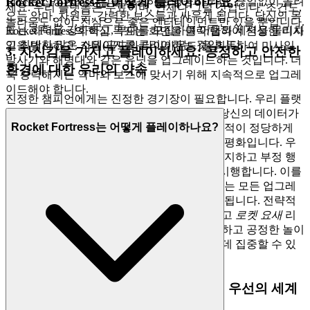
Rocket Fortress는 어떻게 플레이하나요?
당신은 신성한 미사일을 사용하는 영웅이 되어, 끊임없이 몰려
세요. 우리 플랫폼은 무료이며, 언제나 그럴 것입니다. 조건도,
오는 악마, 차원문, 강력한 보스들과 싸우게 됩니다. 당신의 목
놀라움도 없이, 진심으로 좋은 엔터테인먼트만 있을 뿐입니다.
표는 화력을 강화하고, 부대를 모집하여 어둠의 세력을 물리치
Rocket Fortress의 핵심 목표는 화면을 클릭/탭하여 신성한 미사
고 최대한 많은 스테이지를 클리어하는 것입니다.
일을 발사하고, 자원(골드와 다이아몬드)을 획득하여 미사일
3. 자신감을 가지고 플레이하세요: 공정하고 안전한
발사기와 해병대와 같은 유닛을 업그레이드하는 것입니다. 더
환경에 대한 우리의 약속
욱 강력해지는 악마와 보스에 맞서기 위해 지속적으로 업그레
이드해야 합니다.
진정한 챔피언에게는 진정한 경기장이 필요합니다. 우리 플랫
폼에서 플레이함으로써 얻는 정서적 이점은 당신의 데이터가
Rocket Fortress는 어떻게 플레이하나요?
안전하고, 당신의 환경이 안전하며, 당신의 업적이 정당하게
얻어졌다는 것을 아는 데서 오는 깊은 마음의 평화입니다. 우
리는 철저한 데이터 개인 정보 보호 표준을 유지하고 부정 행
위, 봇 및 유해한 행위에 대해 무관용 정책을 시행합니다. 이를
통해 당신이 얻는 모든 승리, 당신이 마스터하는 모든 업그레
이드는 당신의 실력에 대한 의미 있는 증거가 됩니다. 전략적
인 클릭과 준비에 대한 진정한 테스트임을 알고
로켓 요새
리
더보드의 최고 자리를 노리세요. 우리는 안전하고 공정한 놀이
터를 구축하므로 당신은 당신의 유산을 쌓는 데 집중할 수 있
습니다.
4. 플레이어에 대한 존중: 엄선된, 품질 우선의 세계