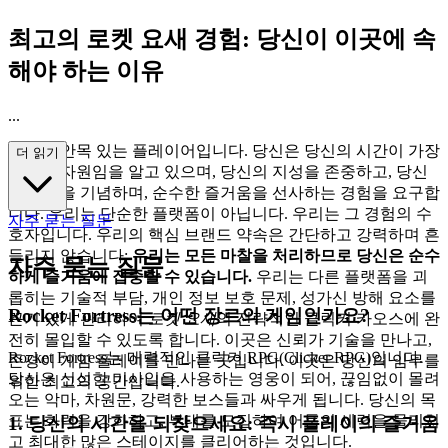
최고의 로켓 요새 경험: 당신이 이곳에 속
해야 하는 이유
...
당신은 안목 있는 플레이어입니다. 당신은 당신의 시간이 가장
더 읽기
소중한 자원임을 알고 있으며, 당신의 지성을 존중하고, 당신
의 열정을 기념하며, 순수한 즐거움을 선사하는 경험을 요구합
니다. 우리는 단순한 플랫폼이 아닙니다. 우리는 그 경험의 수
자주 묻는 질문
호자입니다. 우리의 핵심 브랜드 약속은 간단하고 강력하며 흔
들리지 않습니다:
우리는 모든 마찰을 처리하므로 당신은 순수
자주 묻는 질문
하게 즐거움에 집중할 수 있습니다.
우리는 다른 플랫폼을 괴
롭히는 기술적 부담, 개인 정보 보호 문제, 성가신 방해 요소를
Rocket Fortress는 어떤 장르의 게임인가요?
끈기 있게 관리하여
로켓 요새
의 전략적인 클릭커 카오스에 완
전히 몰입할 수 있도록 합니다. 이곳은 신뢰가 기술을 만나고,
Rocket Fortress는 매력적인 클릭커 RPG(Clicker RPG)입니다.
존경이 게임 플레이를 만나는 곳입니다. 이곳은 당신의 임무를
당신은 신성한 미사일을 사용하는 영웅이 되어, 끊임없이 몰려
위한 최고의 공간입니다.
오는 악마, 차원문, 강력한 보스들과 싸우게 됩니다. 당신의 목
표는 화력을 강화하고, 부대를 모집하여 어둠의 세력을 물리치
1. 당신의 시간을 되찾으세요: 즉시 플레이의 즐거움
고 최대한 많은 스테이지를 클리어하는 것입니다.