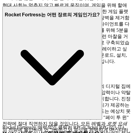
현대 사회는 멈추지 않고 빠르게 움직이며, 게임을 위해 할애
하는 몇 안 되는 순간은 소중합니다. 우리는 진정한 게임 플랫
Rocket Fortress는 어떤 장르의 게임인가요?
폼은 당신과 당신의 엔터테인먼트 사이의 모든 장벽을 제거함
으로써 당신의 시간을 존중한다고 믿습니다. 클라이언트를 다
운로드하는 데 2분을 기다린 다음, 설치 및 패치를 위해 5분을
더 기다려야 하는 이유는 무엇입니까? 우리는 그런 마찰을 거
부합니다. 우리는 즉시 접속하는 원칙을 기반으로 구축되었습
니다. 이것이 우리의 약속입니다:
로켓 요새
를 플레이하고 싶
을 때, 당신은 몇 초 안에 게임에 접속합니다. 다운로드, 설치,
패치 없이 순수하고 즉각적인 즐거움만 있을 뿐입니다.
2. 정직한 재미: 제로-프레셔 약속
우리는 우리의 플레이어를 수익원이 아닌, 우리의 디지털 집에
초대된 손님으로 봅니다. 진정한 환대는 숨겨진 압력이나 약탈
적인 메커니즘이 없는 경험을 제공하는 것을 의미합니다. 진정
으로 무료인 경험에서 오는 안도감과 신뢰는 우리가 제공하는
것입니다. 당신은 당신을 좌절시켜 지출하게 만드는 예상치 못
한 유료화, 성가신 구독 요구 사항 또는 치명적인 "페이 투 윈"
전략에 절대 직면하지 않을 것입니다. 모든 레벨과
로켓 요새
Rocket Fortress는 매력적인 클릭커 RPG(Clicker RPG)입니다.
의 전략에 몰입하여 업그레이드와 유닛을 완벽하게 마스터하