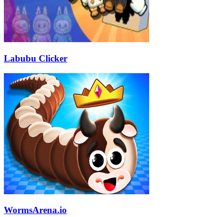
Labubu Clicker
WormsArena.io