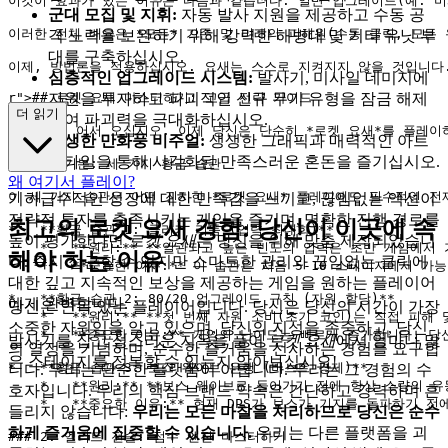
이것이 효과가 있는 이유는 다음과 같습니다: 일반 업그레이드(예: 미사일
군대 모집 및 지휘:
자동 발사 지원을 제공하고 수동 공
이러한 전체 배율은 *모든* 기존 및 미래의 피해원(수동 클릭, 모든
격 노력을 보완하기 위해 강력한 해병대 및 기타 유닛 부
대를 구축하십시오.
심층적인 업그레이드 시스템:
발사기, 미사일 데미지에
자원을 투자하고 파괴적인 신규 무기 유형을 잠금 해제
r">
## 로켓 요새 마스터하기: 고급 전략 가이드

더 읽기
하여 파괴력을 극대화하십시오.
분석가님, 어서 오십시오. 이제 당신은 단순히 *로켓 요새*를 플레이
생생한 만화풍 비주얼:
생생한 그래픽과 매력적인 아트
스타일을 통해 시각화된 만족스러운 혼돈을 즐기십시오.
### 1. 기본: 세 가지 황금 습관

왜 여기서 플레이?
이 세 가지 습관은 어떤 진지한 *로켓 요새* 플레이에도 필수적인 전
기하급수적인 성장에 대한 만족감을 느끼고, 끊임없는 액션이
전략적 투자를 충족시키는 게임을 즐기며, 명확한 진행 경로를
최고의 로켓 요새 경험: 당신이 이곳에 속
*   **황금 습관 1: 클리커 리듬 (입력 최대화)**

높이 평가한다면
로켓 요새
는 당신을 위해 맞춤 제작되었습니
    *   **원리:** **일관되고 높은 빈도의 입력은 초반 게임
해야 하는 이유
다. 즉시 접근할 수 있지만 스마트한 관리와 끊임없는 클릭에
    *   **중요한 이유:** 이 습관은 처음 5-10 스테이지에
대한 깊고 지속적인 보상을 제공하는 게임을 원하는 플레이어
*   **황금 습관 2: 80/20 업그레이드 규칙 (자원 할당)**

에게 완벽합니다.
당신은 안목 있는 플레이어입니다. 당신은 당신의 시간이 가장
    *   **원리:** **첫 번째 자원 소비(초기 코인)는 직접 
소중한 자원임을 알고 있으며, 당신의 지성을 존중하고, 당신
    *   **중요한 이유:** 게임의 난이도는 빠르게 증가합니다.
발사기를 잡고 성스러운 지옥을 풀어
로켓 요새
에서 얼마나 많
의 열정을 기념하며, 순수한 즐거움을 선사하는 경험을 요구합
은 스테이지를 정복할 수 있는지 알아보십시오!
*   **황금 습관 3: 보스 웨이브 은행 (버스트 경제)**

니다. 우리는 단순한 플랫폼이 아닙니다. 우리는 그 경험의 수
    *   **원리:** **보스 웨이브로 들어가기 전에 항상 소량
호자입니다. 우리의 핵심 브랜드 약속은 간단하고 강력하며 흔
    *   **중요한 이유:** 현재 DPS가 보스가 기지를 돌파하
들리지 않습니다:
우리는 모든 마찰을 처리하므로 당신은 순수
하게 즐거움에 집중할 수 있습니다.
우리는 다른 플랫폼을 괴
### 2. 엘리트 전술: 점수 엔진 마스터하기
