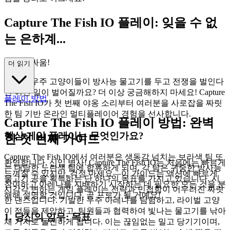
Capture The Fish IO 플레이: 잊을 수 없
는 은하계...
물고기 싸움!
더 읽기
귀여운 우주 고양이들이 방사능 물고기를 두고 전쟁을 벌인다
면 어떤 일이 벌어질까요? 더 이상 궁금해하지 마세요! Capture
플레이 방법
The Fish IO가 첫 번째 야옹 소리부터 여러분을 사로잡을 짜릿
한 팀 기반 온라인 멀티플레이어 경험을 선사합니다.
Capture The Fish IO 플레이 방법: 완벽
핵심 게임 플레이는 무엇인가요?
한 첫 번째 가이드
Capture The Fish IO에서 여러분은 생동감 넘치는 보라색 팀 또
환영합니다, 신입 병사! Capture The Fish IO는 처음에는 빠르게
는 대담한 노란색 팀에 합류하게 되며, 각 팀은 귀중한 방사능
느껴질 수 있지만, 걱정 마세요—이 가이드는 액션에 빠르게
물고기 공을 획득하는 단 하나의 목표를 가지고 있습니다. 시
참여하고 아레나를 지배하기 시작하는 데 필요한 모든 것을 분
시각각 변하는 게임 플레이는 전략과 민첩함이 어우러진 짜릿
해해 설명할 것입니다. 곧 프로가 될 거예요!
한 댄스입니다. 기발한 우주 아레나를 탐험하고, 라이벌 고양
이 적들을 제압하고, 팀원들과 협력하여 빛나는 물고기를 낚아
1. 당신의 임무: 목표
채 기지로 돌진하게 됩니다. 이는 끊임없는 밀고 당기기이며,