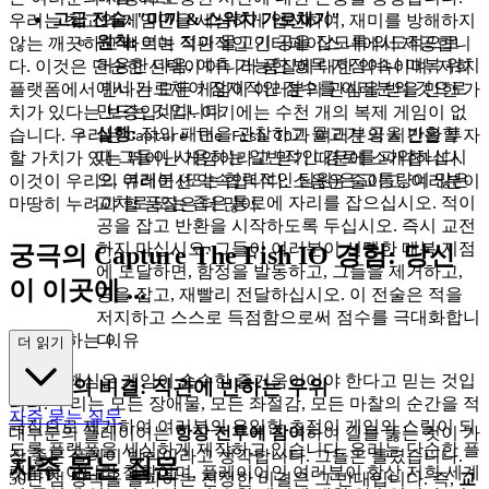
고급 전술: "미끼 & 스위치 가로채기"
우리는 최고의 게임만을 세심하게 엄선하여, 재미를 방해하지
원칙:
이는 적이 물고기 공을 잡도록 의도적으로
않는 깨끗하고 빠르며 직관적인 인터페이스 내에서 제공합니
허용한 다음, 예측 가능한 병목 지점이나 매복 위치
다. 이것은 단순한 선택이 아니라 품질에 대한 약속이며, 저희
에서 가로채어 잠재적인 점수를 여러분의 것으로
플랫폼에서 만나는 모든 게임이 여러분의 관심을 받을 만한 가
만드는 것입니다.
치가 있다는 보증입니다. 여기에는 수천 개의 복제 게임이 없
실행:
적의 패턴을 관찰하고 물고기 공을 반환할
습니다. 우리는
가 여러분의 시간을 투자
Capture The Fish IO
때 그들이 사용하는 일반적인 경로를 파악하십시
할 가치가 있는 뛰어난 게임이라고 믿기 때문에 소개합니다.
오. 여러분 (또는 협력적인 팀원)은 교통량이 많은
이것이 우리의 큐레이션 약속입니다: 소음은 줄이고, 여러분이
교차로 또는 좁은 통로에 자리를 잡으십시오. 적이
마땅히 누려야 할 품질은 더 많이.
공을 잡고 반환을 시작하도록 두십시오. 즉시 교전
하지 마십시오. 그들이 여러분이 선택한 매복 지점
궁극의 Capture The Fish IO 경험: 당신
에 도달하면, 함정을 발동하고, 그들을 제거하고,
이 이곳에 ...
공을 잡고, 재빨리 전달하십시오. 이 전술은 적을
저지하고 스스로 득점함으로써 점수를 극대화합니
속해야 하는 이유
다.
더 읽기
저희의 핵심은 게임이 순수한 즐거움이어야 한다고 믿는 것입
3. 프로의 비결: 직관에 반하는 우위
니다. 우리는 모든 장애물, 모든 좌절감, 모든 마찰의 순간을 적
자주 묻는 질문
극적으로 제거하여 여러분의 유일한 초점이 게임의 스릴이 되
대부분의 플레이어는
항상 전투에 참여
하여 길을 뚫는 것이 가
도록 플랫폼을 세심하게 제작하고 있습니다. 우리는 단순한 플
장 좋은 플레이 방식이라고 생각합니다. 그들은 틀렸습니다.
자주 묻는 질문
랫폼이 아니라 철학이며, 플레이어인 여러분이 항상 저희 세계
50만 점 장벽을 돌파하는 진정한 비결은 그 반대입니다. 즉,
교