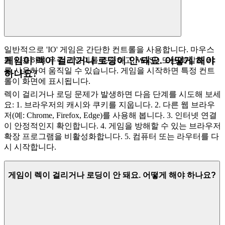
일반적으로 'IO' 게임은 간단한 컨트롤을 사용합니다. 마우스
게임이 렉이 걸리거나 로딩이 안 돼요. 어떻게 해야
를 사용하여 우주 고양이를 조종하고, WASD 또는 화살표 키
를 사용하여 움직일 수 있습니다. 게임을 시작하면 특정 컨트
하나요?
롤이 화면에 표시됩니다.
렉이 걸리거나 로딩 문제가 발생하면 다음 단계를 시도해 보세
요: 1. 브라우저의 캐시와 쿠키를 지웁니다. 2. 다른 웹 브라우
저(예: Chrome, Firefox, Edge)를 사용해 봅니다. 3. 인터넷 연결
이 안정적인지 확인합니다. 4. 게임을 방해할 수 있는 브라우저
확장 프로그램을 비활성화합니다. 5. 컴퓨터 또는 라우터를 다
시 시작합니다.
게임이 렉이 걸리거나 로딩이 안 돼요. 어떻게 해야 하나요?