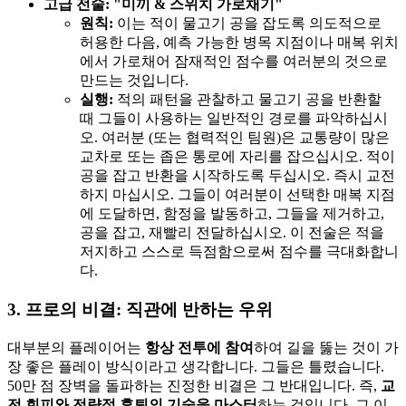
고급 전술: "미끼 & 스위치 가로채기"
원칙:
이는 적이 물고기 공을 잡도록 의도적으로
허용한 다음, 예측 가능한 병목 지점이나 매복 위치
에서 가로채어 잠재적인 점수를 여러분의 것으로
만드는 것입니다.
실행:
적의 패턴을 관찰하고 물고기 공을 반환할
때 그들이 사용하는 일반적인 경로를 파악하십시
오. 여러분 (또는 협력적인 팀원)은 교통량이 많은
교차로 또는 좁은 통로에 자리를 잡으십시오. 적이
공을 잡고 반환을 시작하도록 두십시오. 즉시 교전
하지 마십시오. 그들이 여러분이 선택한 매복 지점
에 도달하면, 함정을 발동하고, 그들을 제거하고,
공을 잡고, 재빨리 전달하십시오. 이 전술은 적을
저지하고 스스로 득점함으로써 점수를 극대화합니
다.
3. 프로의 비결: 직관에 반하는 우위
대부분의 플레이어는
항상 전투에 참여
하여 길을 뚫는 것이 가
장 좋은 플레이 방식이라고 생각합니다. 그들은 틀렸습니다.
50만 점 장벽을 돌파하는 진정한 비결은 그 반대입니다. 즉,
교
전 회피와 전략적 후퇴의 기술을 마스터
하는 것입니다. 그 이