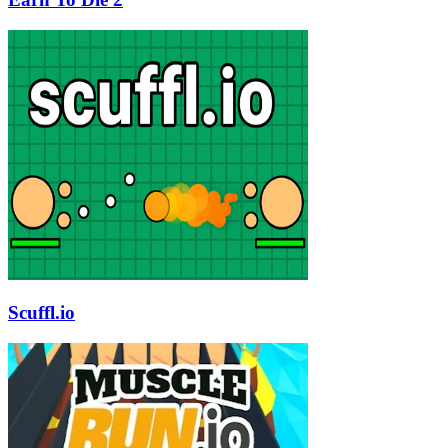
Scuffl.io