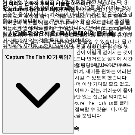
의 중심에 있는 순수하고 순수한 재미에 대한 약속입니다. 이
전 회피와 전략적 후퇴의 기술을 마스터
하는 것입니다. 그 이
것이 바로 저희와 함께 Capture The Fish IO를 플레이하는 것이
'Capture The Fish IO'가 뭐임?
유는 다음과 같습니다. 게임의 득점 엔진은 물고기 공 전달 성
단순한 옵션이 아니라 여러분이 마땅히 누려야 할 궁극적인 경
공에 크게 보상을 줍니다. 적을 쓰러뜨리더라도 모든 죽음은
험인 이유입니다.
'Capture The Fish IO'는 무료로 플레이할 수 있는, 빠르게 진행
여러분의 목표를 지연시킵니다. 싸우지 말아야 할 때, 공을 떨
되는 온라인 멀티플레이어 게임입니다. 보라색 또는 노란색의
어뜨리고 도망가야 할 때, 그리고 단순히 도망가야 할 때를 배
1. 시간을 되찾으세요: 즉시 플레이의 즐거움
기발한 우주 고양이 팀에 합류하여 방사능 물고기 공을 잡아서
움으로써, 여러분은 다운타임을 최소화하고, 모멘텀을 유지하
기지로 가져오는 것을 목표로 경쟁하세요!
며, 성공적인 점수 획득 전달의 빈도를 높일 수 있습니다. 물고
여러분의 시간은 소중한 상품이며, 현대 사회의 혼잡 속에서
기 공을 가진 살아있는 플레이어가 죽은 영웅보다 항상 더 가
귀중한 보물입니다. 우리는 여가 시간이 어렵게 얻어지는 것이
치가 있습니다.
'Capture The Fish IO'가 뭐임?
라는 것을 이해하며, 지루한 다운로드나 번거로운 설치에 시간
을 낭비하도록 내버려 두지 않을 것입니다. 우리는 여러분의
이제 앞으로 나아가 여러분의 기량을 증명하십시오. 리더보드
일정을 존중하도록 플랫폼을 설계하여, 재미를 원하는 여러분
가 여러분을 기다립니다!
의 욕구를 즉각적인 만족으로 충족시킬 수 있도록 했습니다.
즉시 플레이에 대한 우리의 약속은 더 이상 기다릴 필요 없고,
더 이상 짜증나는 소프트웨어 업데이트가 없는, 여러분이 좋아
하는 게임 세계에 대한 순수하고 중단 없는 접근을 의미합니
다. 이것이 우리의 약속입니다:
를 플레
Capture The Fish IO
이하고 싶을 때, 몇 초 안에 게임에 접속할 수 있습니다. 마찰
없이, 순수하고 즉각적인 재미만 있을 뿐입니다.
2. 정직한 재미: 제로 압력 약속