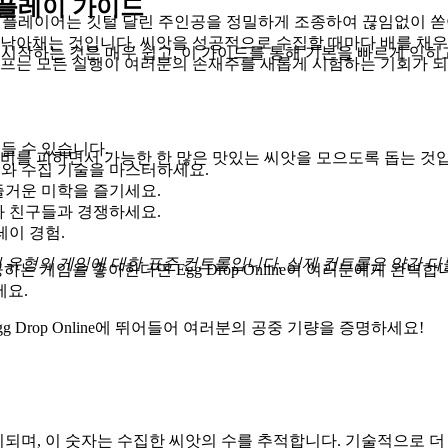
 플레이 가이드
임입니다. 플레이어는 깃털 달린 주인공을 정밀하게 조종하여 끊임없
 낚아채는 것입니다. 씨앗을 성공적으로 수집할 때마다 배를 채우
시작하는 것은 매우 쉽고, 이 가이드를 통해 기본을 빠르게 익히고
루프는 모든 실행이 여러분의 손재주를 새롭게 시험하는 기회가 
들 수 있습니다.
 비를 피하면서 가능한 한 많은 맛있는 씨앗을 모으도록 돕는 것
와 수집 기술을 마스터하세요.
즐거운 미학을 즐기세요.
과 친구들과 경쟁하세요.
레이 경험.
 유형의 게임에 대한 표준 컨트롤입니다. 실제 컨트롤은 약간 다
하는 게임을 좋아한다면 Egg Drop Online이 여러분에게 완
세요.
 Drop Online에 뛰어들어 여러분의 공중 기량을 증명하세요!
되며, 이 숫자는 수집한 씨앗의 수를 추적합니다. 기술적으로 더