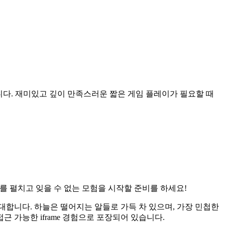
벽합니다. 재미있고 깊이 만족스러운 짧은 게임 플레이가 필요할 때
를 펼치고 잊을 수 없는 모험을 시작할 준비를 하세요!
합니다. 하늘은 떨어지는 알들로 가득 차 있으며, 가장 민첩한
가능한 iframe 경험으로 포장되어 있습니다.