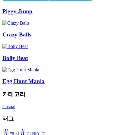
Piggy Jump
Crazy Balls
Bolly Beat
Egg Hunt Mania
카테고리
Casual
태그
액션
아케이드