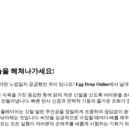
 하늘을 헤쳐나가세요!
 어떤 느낌일지 궁금했던 적이 있나요?
Egg Drop Online
에서 날개
식욕을 가진 용감한 흰색 닭의 작은 신발을 신도록 여러분을 초대
들어냅니다. 빠른 반사 신경과 전략적 기동의 즐거운 조화가 접근 
임입니다. 플레이어는 깃털 달린 주인공을 정밀하게 조종하여 끊임없
 낚아채는 것입니다. 씨앗을 성공적으로 수집할 때마다 배를 채우
루프는 모든 실행이 여러분의 손재주를 새롭게 시험하는 기회가 