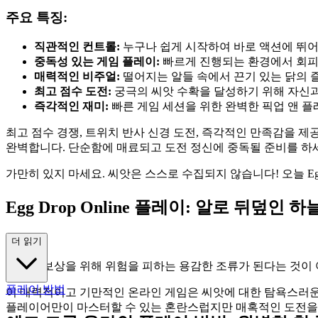
주요 특징:
직관적인 컨트롤:
누구나 쉽게 시작하여 바로 액션에 뛰어
중독성 있는 게임 플레이:
빠르게 진행되는 환경에서 회피
매력적인 비주얼:
떨어지는 알들 속에서 끈기 있는 닭의 
최고 점수 도전:
궁극의 씨앗 수확을 달성하기 위해 자신
즉각적인 재미:
빠른 게임 세션을 위한 완벽한 픽업 앤 플
최고 점수 경쟁, 트위치 반사 신경 도전, 즉각적인 만족감을 제공
완벽합니다. 단순함에 매료되고 도전 정신에 중독될 준비를 하
가만히 있지 마세요. 씨앗은 스스로 수집되지 않습니다! 오늘 Egg
Egg Drop Online 플레이: 알로 뒤덮인 하
세요!
더 읽기
맛있는 보상을 위해 위험을 피하는 용감한 조류가 된다는 것이
플레이 방법
이 매력적이고 기만적인 온라인 게임은 씨앗에 대한 탐욕스러운 
플레이어만이 마스터할 수 있는 혼란스럽지만 매혹적인 도전을 만