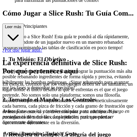
para maximizar las puntuaciones de combo!"
Cómo Jugar a Slice Rush: Tu Guía Com...
pleta para Principiantes
Leer más
¡Bienvenido a Slice Rush! Esta guía te pondrá al día rápidamente,
transformándote de un jugador nuevo en un maestro rebanador.
¡Estarás dominando las tablas de clasificación en poco tiempo!
¿Por qué jugar aquí?
1. Tu Misión: El Objetivo
La experiencia definitiva de Slice Rush:
Por qué perteneces aquí
Tu objetivo principal en Slice Rush es lograr la puntuación más alta
posible rebanando ingredientes de forma rápida y precisa, evitando
hábilmente las bombas peligrosas. ¡Sigue rebanando para avanzar
En esencia, creemos que los videojuegos deben ser un santuario, un
por las fases y demostrar tu precisión!
lugar donde el único desafío al que te enfrentas es el que el juego
pretende. No somos solo una plataforma; somos una filosofía.
2. Tomando el Mando: Los Controles
Nuestro compromiso inquebrantable es eliminar meticulosamente
cada barrera, cada pizca de fricción y cada gramo de frustración que
Aviso:
Estos son los controles estándar para este tipo de juego en
se interpone entre tú y la diversión pura y sin adulterar. Nos
pantallas táctiles móviles. Los controles reales pueden ser
encargamos de todas las complejidades, para que puedas
ligeramente diferentes.
concentrarte únicamente en la diversión.
Acción / Propósito
Tecla(s) / Gesto
1. Recupera tu tiempo: La alegría del juego