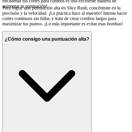
encadenar tus cortes para combos es una excelente manera de
aumentar tu puntuación!
Para lograr una puntuación alta en Slice Rush, concéntrate en la
precisión y la velocidad. ¡La práctica hace al maestro! Intenta hacer
cortes continuos sin fallar, y trata de crear combos largos para
maximizar tus puntos. ¡Lo más importante es evitar esas bombas!
¿Cómo consigo una puntuación alta?