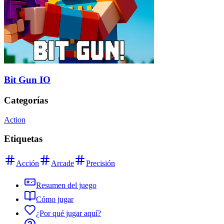
Bit Gun IO
Categorías
Action
Etiquetas
Acción
Arcade
Precisión
Resumen del juego
Cómo jugar
¿Por qué jugar aquí?