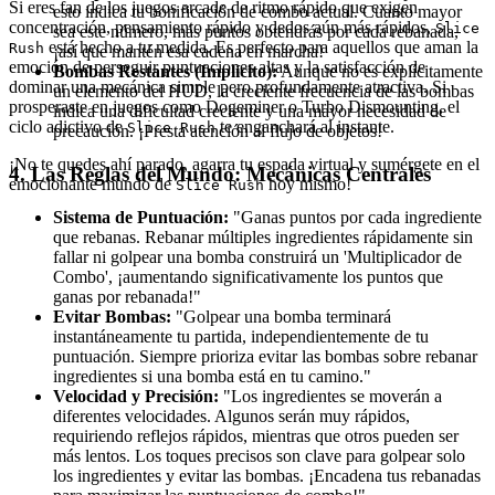
Si eres fan de los juegos arcade de ritmo rápido que exigen
esto indica tu bonificación de combo actual. Cuanto mayor
concentración, pensamiento rápido y dedos aún más rápidos,
Slice
sea este número, más puntos obtendrás por cada rebanada,
está hecho a tu medida. Es perfecto para aquellos que aman la
Rush
¡así que mantén esa cadena en marcha!
emoción de perseguir puntuaciones altas y la satisfacción de
Bombas Restantes (Implícito):
Aunque no es explícitamente
dominar una mecánica simple pero profundamente atractiva. Si
un elemento del HUD, la creciente frecuencia de las bombas
prosperaste en juegos como Dogeminer o Turbo Dismounting, el
indica una dificultad creciente y una mayor necesidad de
ciclo adictivo de
te enganchará al instante.
Slice Rush
precaución. ¡Presta atención al flujo de objetos!
¡No te quedes ahí parado, agarra tu espada virtual y sumérgete en el
4. Las Reglas del Mundo: Mecánicas Centrales
emocionante mundo de
hoy mismo!
Slice Rush
Sistema de Puntuación:
"Ganas puntos por cada ingrediente
que rebanas. Rebanar múltiples ingredientes rápidamente sin
fallar ni golpear una bomba construirá un 'Multiplicador de
Combo', ¡aumentando significativamente los puntos que
ganas por rebanada!"
Evitar Bombas:
"Golpear una bomba terminará
instantáneamente tu partida, independientemente de tu
puntuación. Siempre prioriza evitar las bombas sobre rebanar
ingredientes si una bomba está en tu camino."
Velocidad y Precisión:
"Los ingredientes se moverán a
diferentes velocidades. Algunos serán muy rápidos,
requiriendo reflejos rápidos, mientras que otros pueden ser
más lentos. Los toques precisos son clave para golpear solo
los ingredientes y evitar las bombas. ¡Encadena tus rebanadas