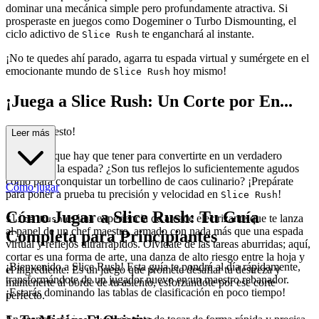
dominar una mecánica simple pero profundamente atractiva. Si
prosperaste en juegos como Dogeminer o Turbo Dismounting, el
ciclo adictivo de
te enganchará al instante.
Slice Rush
¡No te quedes ahí parado, agarra tu espada virtual y sumérgete en el
emocionante mundo de
hoy mismo!
Slice Rush
¡Juega a Slice Rush: Un Corte por En...
cima del Resto!
Leer más
¿Tienes lo que hay que tener para convertirte en un verdadero
maestro de la espada? ¿Son tus reflejos lo suficientemente agudos
como para conquistar un torbellino de caos culinario? ¡Prepárate
Cómo jugar
para poner a prueba tu precisión y velocidad en
!
Slice Rush
Cómo Jugar a Slice Rush: Tu Guía
es una experiencia de arcade electrizante que te lanza
Slice Rush
al papel de un chef maestro, armado con nada más que una espada
Completa para Principiantes
virtual y reflejos ultrarrápidos. Olvídate de las tareas aburridas; aquí,
cortar es una forma de arte, una danza de alto riesgo entre la hoja y
¡Bienvenido a Slice Rush! Esta guía te pondrá al día rápidamente,
el ingrediente. Es un juego que promete desafiar tu destreza y
transformándote de un jugador nuevo en un maestro rebanador.
mantenerte al borde de tu asiento, esforzándote por ese corte
¡Estarás dominando las tablas de clasificación en poco tiempo!
perfecto.