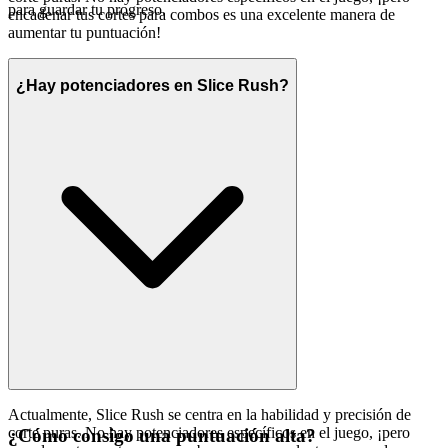
para guardar tu progreso.
encadenar tus cortes para combos es una excelente manera de
aumentar tu puntuación!
¿Hay potenciadores en Slice Rush?
Actualmente, Slice Rush se centra en la habilidad y precisión de
corte puras. No hay potenciadores específicos en el juego, ¡pero
¿Cómo consigo una puntuación alta?