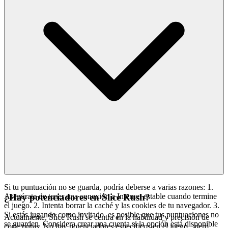
Si tu puntuación no se guarda, podría deberse a varias razones: 1.
Asegúrate de tener una conexión a Internet estable cuando termine
¿Hay potenciadores en Slice Rush?
el juego. 2. Intenta borrar la caché y las cookies de tu navegador. 3.
Si estás jugando como invitado, es posible que tus puntuaciones no
Actualmente, Slice Rush se centra en la habilidad y precisión de
se guarden. Considera crear una cuenta si la opción está disponible
corte puras. No hay potenciadores específicos en el juego, ¡pero