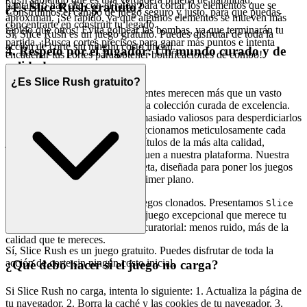
Rush
pantalla o haz clic con el ratón para cortar los elementos que se
¿Es Slice Rush gratuito?
Construimos el campo de juego seguro y justo, para que puedas
aproximan. ¡Sé rápido, ya que algunos elementos se mueven más
concentrarte en construir tu legado.
rápido que otros! Evita golpear las bombas, ya que terminarán tu
Sí, Slice Rush es un juego gratuito. Puedes disfrutar de toda la
partida. ¡Busca cortes precisos para ganar más puntos e intenta
acción de corte sin ningún costo inicial.
4. Respeto por el jugador: Un mundo curado y de
encadenar tus cortes para obtener bonificaciones de combo!
calidad
¿Es Slice Rush gratuito?
Creemos que los jugadores exigentes merecen más que un vasto
océano de opciones; merecen una colección curada de excelencia.
Tu tiempo e inteligencia son demasiado valiosos para desperdiciarlos
en experiencias mediocres. Seleccionamos meticulosamente cada
juego, asegurando que solo los títulos de la más alta calidad,
innovación y pura diversión lleguen a nuestra plataforma. Nuestra
interfaz es limpia, rápida y discreta, diseñada para poner los juegos
en sí, y tu disfrute de ellos, en primer plano.
Aquí no encontrarás miles de juegos clonados. Presentamos
Slice
porque creemos que es un juego excepcional que merece tu
Rush
tiempo. Esa es nuestra promesa curatorial: menos ruido, más de la
calidad que te mereces.
Sí, Slice Rush es un juego gratuito. Puedes disfrutar de toda la
acción de corte sin ningún costo inicial.
¿Qué debo hacer si el juego no carga?
Si Slice Rush no carga, intenta lo siguiente: 1. Actualiza la página de
tu navegador. 2. Borra la caché y las cookies de tu navegador. 3.