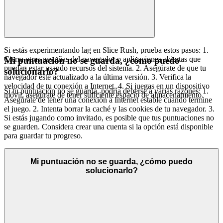
Si estás experimentando lag en Slice Rush, prueba estos pasos: 1.
Cierra otras pestañas del navegador o aplicaciones abiertas que
Mi puntuación no se guarda, ¿cómo puedo
puedan estar usando recursos del sistema. 2. Asegúrate de que tu
solucionarlo?
navegador esté actualizado a la última versión. 3. Verifica la
velocidad de tu conexión a Internet. 4. Si juegas en un dispositivo
Si tu puntuación no se guarda, podría deberse a varias razones: 1.
móvil, asegúrate de tener suficiente espacio de almacenamiento.
Asegúrate de tener una conexión a Internet estable cuando termine
el juego. 2. Intenta borrar la caché y las cookies de tu navegador. 3.
Si estás jugando como invitado, es posible que tus puntuaciones no
se guarden. Considera crear una cuenta si la opción está disponible
para guardar tu progreso.
Mi puntuación no se guarda, ¿cómo puedo
solucionarlo?