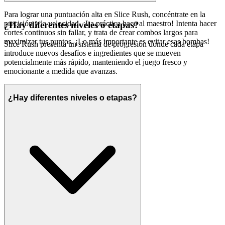
Para lograr una puntuación alta en Slice Rush, concéntrate en la
precisión y la velocidad. ¡La práctica hace al maestro! Intenta hacer
¿Hay diferentes niveles o etapas?
cortes continuos sin fallar, y trata de crear combos largos para
maximizar tus puntos. ¡Lo más importante es evitar esas bombas!
Slice Rush presenta un sistema de progresión donde cada etapa
introduce nuevos desafíos e ingredientes que se mueven
potencialmente más rápido, manteniendo el juego fresco y
emocionante a medida que avanzas.
¿Hay diferentes niveles o etapas?