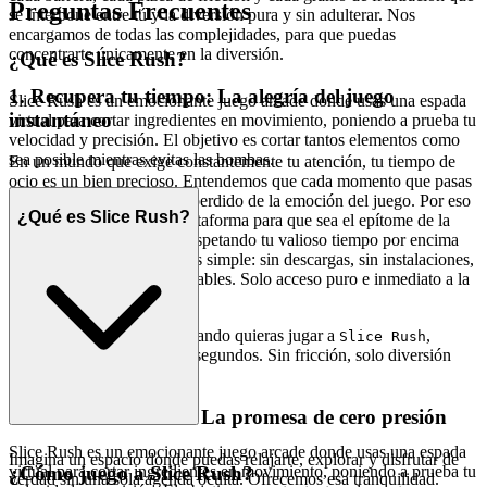
Preguntas Frecuentes
se interpone entre tú y la diversión pura y sin adulterar. Nos
encargamos de todas las complejidades, para que puedas
concentrarte únicamente en la diversión.
¿Qué es Slice Rush?
1. Recupera tu tiempo: La alegría del juego
Slice Rush es un emocionante juego arcade donde usas una espada
instantáneo
virtual para cortar ingredientes en movimiento, poniendo a prueba tu
velocidad y precisión. El objetivo es cortar tantos elementos como
sea posible mientras evitas las bombas.
En un mundo que exige constantemente tu atención, tu tiempo de
ocio es un bien precioso. Entendemos que cada momento que pasas
esperando es un momento perdido de la emoción del juego. Por eso
¿Qué es Slice Rush?
hemos diseñado nuestra plataforma para que sea el epítome de la
gratificación instantánea, respetando tu valioso tiempo por encima
de todo. Nuestra promesa es simple: sin descargas, sin instalaciones,
sin actualizaciones interminables. Solo acceso puro e inmediato a la
diversión que anhelas.
Esta es nuestra promesa: cuando quieras jugar a
,
Slice Rush
estarás dentro del juego en segundos. Sin fricción, solo diversión
pura e inmediata.
2. Diversión honesta: La promesa de cero presión
Slice Rush es un emocionante juego arcade donde usas una espada
Imagina un espacio donde puedas relajarte, explorar y disfrutar de
virtual para cortar ingredientes en movimiento, poniendo a prueba tu
¿Cómo juego a Slice Rush?
verdad sin una sola agenda oculta. Ofrecemos esa tranquilidad.