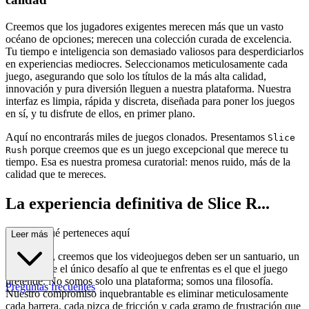
Creemos que los jugadores exigentes merecen más que un vasto
océano de opciones; merecen una colección curada de excelencia.
Tu tiempo e inteligencia son demasiado valiosos para desperdiciarlos
en experiencias mediocres. Seleccionamos meticulosamente cada
juego, asegurando que solo los títulos de la más alta calidad,
innovación y pura diversión lleguen a nuestra plataforma. Nuestra
interfaz es limpia, rápida y discreta, diseñada para poner los juegos
en sí, y tu disfrute de ellos, en primer plano.
Aquí no encontrarás miles de juegos clonados. Presentamos
Slice
porque creemos que es un juego excepcional que merece tu
Rush
tiempo. Esa es nuestra promesa curatorial: menos ruido, más de la
calidad que te mereces.
La experiencia definitiva de Slice R...
ush: Por qué perteneces aquí
Leer más
En esencia, creemos que los videojuegos deben ser un santuario, un
lugar donde el único desafío al que te enfrentas es el que el juego
pretende. No somos solo una plataforma; somos una filosofía.
Preguntas frecuentes
Nuestro compromiso inquebrantable es eliminar meticulosamente
cada barrera, cada pizca de fricción y cada gramo de frustración que