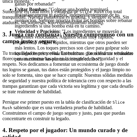
única moneda.
ganas por rebanada!"
Evitar Bombas:
"Golpear una bomba terminará
Sumérgete en cada nivel y estrategia de
con total
Slice Rush
instantáneamente tu partida, independientemente de tu
tranquilidad. Nuestra plataforma es gratuita, y siempre lo será. Sin
puntuación. Siempre prioriza evitar las bombas sobre rebanar
ataduras, sin sorpresas, solo entretenimiento honesto.
ingredientes si una bomba está en tu camino."
Velocidad y Precisión:
"Los ingredientes se moverán a
3. Juega con confianza: Nuestro compromiso con un
diferentes velocidades. Algunos serán muy rápidos,
campo justo y seguro
requiriendo reflejos rápidos, mientras que otros pueden ser
más lentos. Los toques precisos son clave para golpear solo
Tu tranquilidad es primordial. Entendemos que el disfrute verdadero
los ingredientes y evitar las bombas. ¡Encadena tus rebanadas
florece en un entorno basado en la integridad, la seguridad y el
para maximizar las puntuaciones de combo!"
respeto. Nos dedicamos a fomentar un ecosistema de juego donde
tus logros se ganan, tus datos están protegidos y el juego limpio no
solo se fomenta, sino que se hace cumplir. Nuestras sólidas medidas
de seguridad y nuestra política de tolerancia cero con respecto a las
trampas garantizan que cada victoria sea legítima y que cada desafío
se trate realmente de habilidad.
Persigue ese primer puesto en la tabla de clasificación de
Slice
sabiendo que es una verdadera prueba de habilidad.
Rush
Construimos el campo de juego seguro y justo, para que puedas
concentrarte en construir tu legado.
4. Respeto por el jugador: Un mundo curado y de
calidad