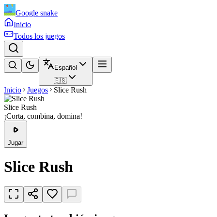
Google snake
Inicio
Todos los juegos
Español
🇪🇸
Inicio
Juegos
Slice Rush
Slice Rush
¡Corta, combina, domina!
Jugar
Slice Rush