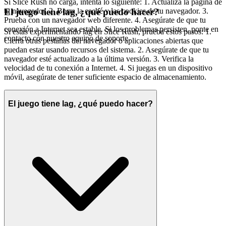
Si Slice Rush no carga, intenta lo siguiente: 1. Actualiza la página de
tu navegador. 2. Borra la caché y las cookies de tu navegador. 3.
El juego tiene lag, ¿qué puedo hacer?
Prueba con un navegador web diferente. 4. Asegúrate de que tu
conexión a Internet sea estable. Si los problemas persisten, ponte en
Si estás experimentando lag en Slice Rush, prueba estos pasos: 1.
contacto con nuestro equipo de soporte.
Cierra otras pestañas del navegador o aplicaciones abiertas que
puedan estar usando recursos del sistema. 2. Asegúrate de que tu
navegador esté actualizado a la última versión. 3. Verifica la
velocidad de tu conexión a Internet. 4. Si juegas en un dispositivo
móvil, asegúrate de tener suficiente espacio de almacenamiento.
El juego tiene lag, ¿qué puedo hacer?