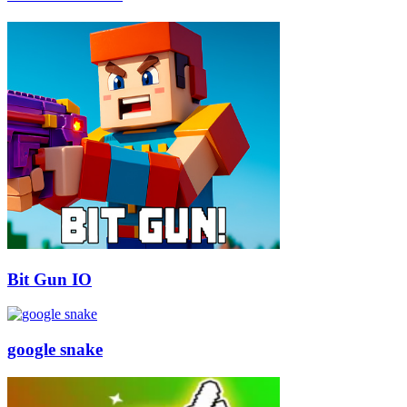
Bit Gun IO
google snake