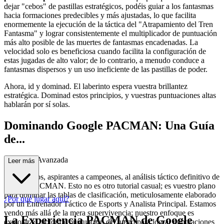
dejar "cebos" de pastillas estratégicos, podéis guiar a los fantasmas
hacia formaciones predecibles y más ajustadas, lo que facilita
enormemente la ejecución de la táctica del "Atrapamiento del Tren
Fantasma" y lograr consistentemente el multiplicador de puntuación
más alto posible de las muertes de fantasmas encadenadas. La
velocidad solo es beneficiosa cuando facilita la configuración de
estas jugadas de alto valor; de lo contrario, a menudo conduce a
fantasmas dispersos y un uso ineficiente de las pastillas de poder.
Ahora, id y dominad. El laberinto espera vuestra brillantez
estratégica. Dominad estos principios, y vuestras puntuaciones altas
hablarán por sí solas.
Dominando Google PACMAN: Una Guía
de...
Estrategia Avanzada
Leer más
Bienvenidos, aspirantes a campeones, al análisis táctico definitivo de
Google PACMAN. Esto no es otro tutorial casual; es vuestro plano
para dominar las tablas de clasificación, meticulosamente elaborado
¿Por qué jugar aquí?
por un Entrenador Táctico de Esports y Analista Principal. Estamos
yendo más allá de la mera supervivencia; nuestro enfoque es
La Experiencia PACMAN de Google
explotar el motor de puntuación del juego para lograr puntuaciones