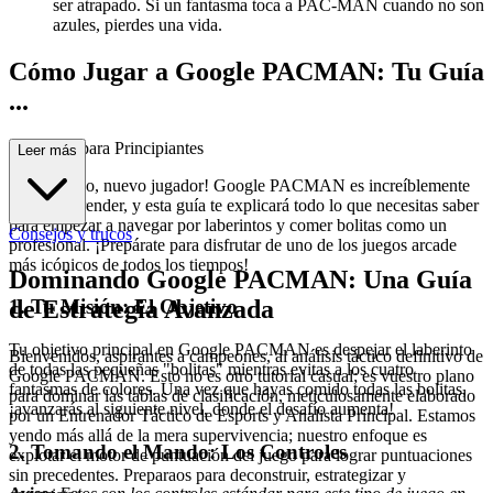
ser atrapado. Si un fantasma toca a PAC-MAN cuando no son
azules, pierdes una vida.
Cómo Jugar a Google PACMAN: Tu Guía
...
Completa para Principiantes
Leer más
¡Bienvenido, nuevo jugador! Google PACMAN es increíblemente
fácil de aprender, y esta guía te explicará todo lo que necesitas saber
para empezar a navegar por laberintos y comer bolitas como un
Consejos y trucos
profesional. ¡Prepárate para disfrutar de uno de los juegos arcade
más icónicos de todos los tiempos!
Dominando Google PACMAN: Una Guía
1. Tu Misión: El Objetivo
de Estrategia Avanzada
Tu objetivo principal en Google PACMAN es despejar el laberinto
Bienvenidos, aspirantes a campeones, al análisis táctico definitivo de
de todas las pequeñas "bolitas" mientras evitas a los cuatro
Google PACMAN. Esto no es otro tutorial casual; es vuestro plano
fantasmas de colores. Una vez que hayas comido todas las bolitas,
para dominar las tablas de clasificación, meticulosamente elaborado
¡avanzarás al siguiente nivel, donde el desafío aumenta!
por un Entrenador Táctico de Esports y Analista Principal. Estamos
yendo más allá de la mera supervivencia; nuestro enfoque es
2. Tomando el Mando: Los Controles
explotar el motor de puntuación del juego para lograr puntuaciones
sin precedentes. Preparaos para deconstruir, estrategizar y