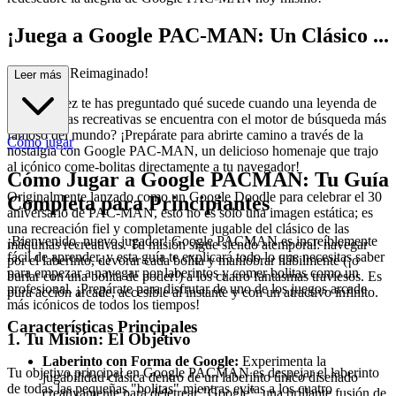
¡Juega a Google PAC-MAN: Un Clásico ...
Atemporal Reimaginado!
Leer más
¿Alguna vez te has preguntado qué sucede cuando una leyenda de
las máquinas recreativas se encuentra con el motor de búsqueda más
famoso del mundo? ¡Prepárate para abrirte camino a través de la
Cómo jugar
nostalgia con Google PAC-MAN, un delicioso homenaje que trajo
al icónico come-bolitas directamente a tu navegador!
Cómo Jugar a Google PACMAN: Tu Guía
Originalmente lanzado como un Google Doodle para celebrar el 30
Completa para Principiantes
aniversario de PAC-MAN, esto no es solo una imagen estática; es
una recreación fiel y completamente jugable del clásico de las
¡Bienvenido, nuevo jugador! Google PACMAN es increíblemente
máquinas recreativas. Tu misión sigue siendo atemporal: navegar
fácil de aprender, y esta guía te explicará todo lo que necesitas saber
por el laberinto, devorar cada bolita y maniobrar hábilmente (¡o
para empezar a navegar por laberintos y comer bolitas como un
burlar con una bolita de poder!) a los cuatro fantasmas traviesos. Es
profesional. ¡Prepárate para disfrutar de uno de los juegos arcade
pura acción arcade, accesible al instante y con un atractivo infinito.
más icónicos de todos los tiempos!
Características Principales
1. Tu Misión: El Objetivo
Laberinto con Forma de Google:
Experimenta la
Tu objetivo principal en Google PACMAN es despejar el laberinto
jugabilidad clásica dentro de un laberinto único diseñado
de todas las pequeñas "bolitas" mientras evitas a los cuatro
creativamente para deletrear "Google", una brillante fusión de