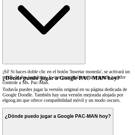
¡Sí! Si haces doble clic en el botón 'Insertar moneda', se activará un
modo de dos jugadores, lo que permitirá que un segundo jugador
¿Dónde puedo jugar a Google PAC-MAN hoy?
controle a Ms. Pac-Man.
Todavía puedes jugar la versión original en su página dedicada de
Google Doodle. También hay una versión mejorada alojada por
elgoog.im que ofrece compatibilidad móvil y un modo oscuro.
¿Dónde puedo jugar a Google PAC-MAN hoy?