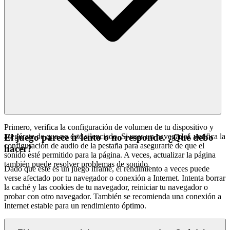
Primero, verifica la configuración de volumen de tu dispositivo y
asegúrate de que no esté silenciado. Si usas un navegador, verifica la
El juego parece ir lento o no responde. ¿Qué debo
configuración de audio de la pestaña para asegurarte de que el
hacer?
sonido esté permitido para la página. A veces, actualizar la página
también puede resolver problemas de sonido.
Dado que este es un juego iframe, el rendimiento a veces puede
verse afectado por tu navegador o conexión a Internet. Intenta borrar
la caché y las cookies de tu navegador, reiniciar tu navegador o
probar con otro navegador. También se recomienda una conexión a
Internet estable para un rendimiento óptimo.