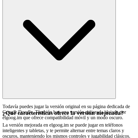
Todavía puedes jugar la versión original en su página dedicada de
Google Doodle. También hay una versión mejorada alojada por
¿Qué características ofrece la versión mejorada?
elgoog.im que ofrece compatibilidad móvil y un modo oscuro.
La versión mejorada en elgoog.im se puede jugar en teléfonos
inteligentes y tabletas, y te permite alternar entre temas claros y
oscuros, manteniendo los mismos controles y jugabilidad clásicos.