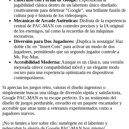
jugabilidad clásica dentro de un laberinto único diseñado
creativamente para deletrear "Google", una brillante fusión de
cultura pop e historia de los videojuegos.
Mecánicas de Arcade Auténticas:
Disfruta de la experiencia
central de PAC-MAN con controles precisos y la IA original
de los enemigos, tal como la recuerdas de las máquinas
recreativas.
Diversión para Dos Jugadores:
¡Duplica la nostalgia! Haz
doble clic en "Insert Coin" para activar un modo de dos
jugadores, permitiendo que un segundo jugador controle a
Ms. Pac-Man.
Accesibilidad Moderna:
Aunque es un clásico, una versión
mejorada ofrece compatibilidad móvil y un elegante modo
oscuro para una experiencia optimizada en dispositivos
contemporáneos.
Si aprecias los juegos retro, valoras el diseño ingenioso o
simplemente buscas una ráfaga de diversión rápida y satisfactoria,
Google PAC-MAN es tu escape perfecto. Es un testimonio del
diseño de juegos perdurable, envuelto en un paquete encantador y
accesible que atrae tanto a veteranos experimentados como a
jugadores nuevos.
¡No te limites a leer sobre ello: sumérgete en el laberinto y
redescubre la alegría de Google PAC-MAN hoy mismo!