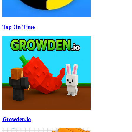
Tap On Time
Growden.io