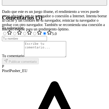
Dado que este es un juego iframe, el rendimiento a veces puede
verse afectado por tu navegador o conexión a Internet. Intenta borrar
Comentarios
(
5
)
la caché y las cookies de tu navegador, reiniciar tu navegador o
probar con otro navegador. También se recomienda una conexión a
Tu valoración
:
Internet estable para un rendimiento óptimo.
5
.0
Tu comentario
Publicar comentario
P
PixelPusher_EU