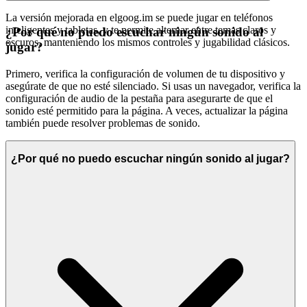
La versión mejorada en elgoog.im se puede jugar en teléfonos
inteligentes y tabletas, y te permite alternar entre temas claros y
¿Por qué no puedo escuchar ningún sonido al
oscuros, manteniendo los mismos controles y jugabilidad clásicos.
jugar?
Primero, verifica la configuración de volumen de tu dispositivo y
asegúrate de que no esté silenciado. Si usas un navegador, verifica la
configuración de audio de la pestaña para asegurarte de que el
sonido esté permitido para la página. A veces, actualizar la página
también puede resolver problemas de sonido.
¿Por qué no puedo escuchar ningún sonido al jugar?