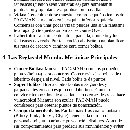
fantasmas (cuando sean vulnerables) para aumentar tu
puntuación y apuntar a esa puntuación más alta!
Vidas:
Generalmente se muestran como pequeños iconos de
PAC-MAN, a menudo en la esquina inferior izquierda.
Comienzas con unas pocas vidas; pierdes una si un fantasma
te atrapa. ¡Si te quedas sin vidas, es Game Over!
Laberinto:
La parte central de la pantalla, donde tú y los
fantasmas navegáis. Presta atención al diseño para planificar
tus rutas de escape y caminos para comer bolitas.
4. Las Reglas del Mundo: Mecánicas Principales
Comer Bolitas:
Mueve a PAC-MAN sobre los pequeños
puntos (bolitas) para comerlos. Comer todas las bolitas de un
laberinto despeja el nivel. Cada bolita te da puntos.
Super Bolitas:
Busca cuatro bolitas más grandes y
parpadeantes en cada esquina del laberinto. ¡Comer una
convierte temporalmente a los fantasmas en azules y los hace
vulnerables! Mientras son azules, PAC-MAN puede
comérselos para obtener puntos de bonificación.
Comportamiento de los Fantasmas:
Los cuatro fantasmas
(Blinky, Pinky, Inky y Clyde) tienen cada uno una
personalidad y un patrón de persecución distintos. Aprende
sus comportamientos para predecir sus movimientos y evitar