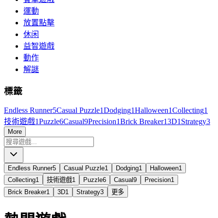
運動
放置點擊
休闲
益智遊戲
動作
解謎
標籤
Endless Runner
5
Casual Puzzle
1
Dodging
1
Halloween
1
Collecting
1
技術遊戲
1
Puzzle
6
Casual
9
Precision
1
Brick Breaker
1
3D
1
Strategy
3
More
Endless Runner
5
Casual Puzzle
1
Dodging
1
Halloween
1
Collecting
1
技術遊戲
1
Puzzle
6
Casual
9
Precision
1
Brick Breaker
1
3D
1
Strategy
3
更多