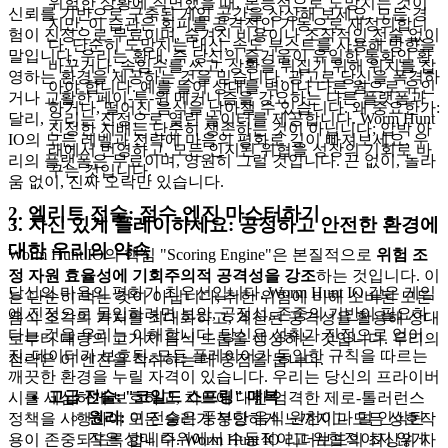
위험한 상황에 직면했을 때, 본능적으로 도망치는 것이
신뢰를 기반으로 구축된 게임 공간을 상상해 보세요. 모든 경
지만, 이 습관은 회피를 공격적인 기동으로 재정의합니
험이 진정으로 무료이며, 숨겨진 비용이나 조작적인 전술 없이
다. 단순히 도망치는 대신, 속도 부스트를 사용해 방향을
말입니다. 우리는 환대, 즉 당신의 즐거움이 유일한 통화인 환
바꾸거나, 속임수를 쓰고, 상황을 뒤집기 위해 위치를 잡
영하는 환경을 제공하는 것을 믿습니다. 광고로 당신을 폭격하
아야 합니다. 예를 들어 상대를 벽이나 다른 웜으로 유인
거나 교활한 페이-투-윈 메커니즘을 강요하는 다른 플랫폼과
하거나, 떨어진 음식을 낚아챌 수 있습니다. 왜 중요한가:
달리, 우리는 진정으로 열린 놀이터를 제공합니다. Worm Hunt
진정한 지배는 단순히 생존하는 것이 아닙니다; 압박 아
IO의 모든 레벨과 전략에 마음의 평화로 깊이 빠져보세요. 우
래에서 번영하고, 모든 인지된 위협을 성장의 기회로 바
리의 플랫폼은 무료이며, 영원히 그럴 것입니다. 끈 없이, 놀라
꾸는 것입니다.
움 없이, 진짜 오락만 있습니다.
2. 엘리트 전술: 점수 엔진 마스터하기
3. 자신 있게 플레이하세요: 공정하고 안전한 환경에
대한 우리의 약속
Worm Hunt IO의 핵심 "Scoring Engine"은 본질적으로
위험 조
정 자원 효율성에 기회주의적 공격성을 강조
하는 것입니다. 이
당신의 마음의 평화가 최우선입니다. Worm Hunt IO 같은 게임
는 단순히 먹는 것이 아닙니다; 취한 위험에 비해 소비된 모든
에 진정으로 몰입하려면 보안, 공정성, 존중의 기반이 필요하
음식 조각의 가치를 최대화하고, 계산된 공격성을 활용해 상대
다는 것을 우리는 이해합니다. 당신은 성취가 진정으로 얻어
로부터 대량의 고가치 음식 드롭을 생성하는 것입니다. 우리의
진, 데이터가 보호된, 모든 플레이어가 동일한 규칙을 따르는
전략은 이 엔진을 착취하는 데 중점을 둡니다.
깨끗한 환경을 누릴 자격이 있습니다. 우리는 당신의 프라이버
고급 전술: "코일드 스프링" 매복
시를 세심하게 보호하고, 치트에 대한 엄격한 제로-톨러런스
원리:
이 전술은 풍부한 음식 원천이나 덜 인식된
정책을 시행하여 모든 승리가 정당하게 느껴지고 모든 상호작
작은 상대 주위에서 수동적이고 위협적이지 않게
용이 존중되도록 합니다. Worm Hunt IO 리더보드의 최상위 자