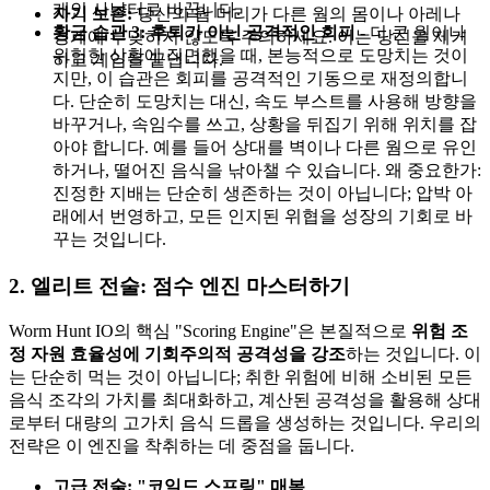
개인 사냥터로 바꿉니다.
자기 보존:
당신의 웜 머리가 다른 웜의 몸이나 아레나
황금 습관 3: 후퇴가 아닌 공격적인 회피
- 더 큰 웜이나
경계에 부딪히지 않도록 주의하세요. 이는 당신을 제거
위험한 상황에 직면했을 때, 본능적으로 도망치는 것이
하고 게임을 끝냅니다.
지만, 이 습관은 회피를 공격적인 기동으로 재정의합니
다. 단순히 도망치는 대신, 속도 부스트를 사용해 방향을
바꾸거나, 속임수를 쓰고, 상황을 뒤집기 위해 위치를 잡
아야 합니다. 예를 들어 상대를 벽이나 다른 웜으로 유인
하거나, 떨어진 음식을 낚아챌 수 있습니다. 왜 중요한가:
진정한 지배는 단순히 생존하는 것이 아닙니다; 압박 아
래에서 번영하고, 모든 인지된 위협을 성장의 기회로 바
꾸는 것입니다.
2. 엘리트 전술: 점수 엔진 마스터하기
Worm Hunt IO의 핵심 "Scoring Engine"은 본질적으로
위험 조
정 자원 효율성에 기회주의적 공격성을 강조
하는 것입니다. 이
는 단순히 먹는 것이 아닙니다; 취한 위험에 비해 소비된 모든
음식 조각의 가치를 최대화하고, 계산된 공격성을 활용해 상대
로부터 대량의 고가치 음식 드롭을 생성하는 것입니다. 우리의
전략은 이 엔진을 착취하는 데 중점을 둡니다.
고급 전술: "코일드 스프링" 매복