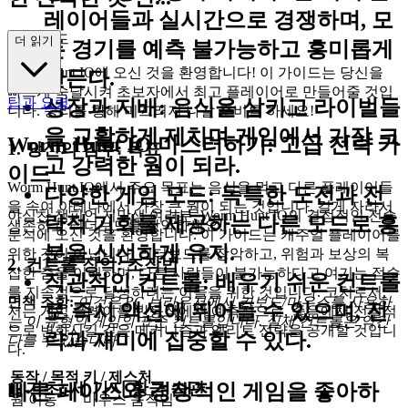
레이어들과 실시간으로 경쟁하며, 모
째 가이드
더 읽기
든 경기를 예측 불가능하고 흥미롭게
Worm Hunt IO에 오신 것을 환영합니다! 이 가이드는 당신을
만든다.
빠르게 숙달시켜 초보자에서 최고 플레이어로 만들어줄 것입
팁과 요령
성장과 지배
: 음식을 삼키고 라이벌들
니다. 승리를 향해 미끄러져 나갈 준비를 하세요!
을 교활하게 제치며 게임에서 가장 크
Worm Hunt IO 마스터하기: 고급 전략 가
1. 당신의 임무: 목표
고 강력한 웜이 되라.
이드
Worm Hunt IO에서 주요 목표는 음식을 먹고 다른 플레이어들
다양한 게임 모드
: 독특한 도전과 전
을 속여 아레나에서 가장 큰 웜이 되는 것입니다. 길게 자라서
야심찬 챔피언 지망생 여러분, Worm Hunt IO의 결정적인 전술
략적 기회를 제공하는 다른 모드로 흥
생존하고 리더보드를 장악하세요!
분석에 오신 것을 환영합니다. 이 가이드는 캐주얼 플레이어를
분을 신선하게 유지.
위한 것이 아닙니다; 리더보드를 장악하고, 위험과 보상의 복
2. 컨트롤 장악: 조작법
잡한 춤을 이해하며, 다른 사람들이 불가능하다고 여기는 점수
직관적인 컨트롤
: 배우기 쉬운 컨트롤
를 지속적으로 달성하려는 이들을 위한 것입니다. 코치로서,
면책 조항:
이것은 PC 브라우저에서 키보드/마우스를 사용하
로 즉시 액션에 뛰어들 수 있으며, 전
저는 게임 플레이를 반응적에서 예측적으로, 좋음에서 전설적
는 이 유형의 게임의 표준 컨트롤입니다. 실제 컨트롤은 약간
으로 변화시킬 깊은 메커니즘과 엘리트 전략을 공개할 것입니
략과 재미에 집중할 수 있다.
다를 수 있습니다.
다.
동작 / 목적
키 / 제스처
1. 기초: 세 가지 황금 습관
빠른 페이스와 경쟁적인 게임을 좋아하
웜 이동
마우스 움직임