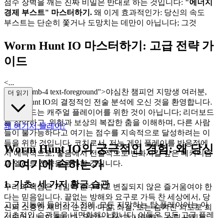
점수 장벽을 깨는 진짜 비밀은 반대로 하는 것입니다:
"에너지
경제 부스트" 마스터하기.
왜 이게 효과적인가: 당신의 속도
부스트는 단순히 쫓거나 도망치는 데만이 아닙니다; 그것
Worm Hunt IO 마스터하기: 고급 전략 가
이드
<...
p class="mb-4 text-foreground">야심찬 챔피언 지망생 여러분,
더 읽기
Worm Hunt IO의 결정적인 전술 분석에 오신 것을 환영합니다.
이 가이드는 캐주얼 플레이어를 위한 것이 아닙니다; 리더보드
를 장악하고, 위험과 보상의 복잡한 춤을 이해하며, 다른 사람
왜 여기서 플레이?
들이 불가능하다고 여기는 점수를 지속적으로 달성하려는 이
들을 위한 것입니다. 코치로서, 저는 게임 플레이를 반응적에
Worm Hunt IO의 궁극적인 경험: 왜 당신
서 예측적으로, 좋음에서 전설적으로 변화시킬 깊은 메커니즘
이 여기에 속하는가
과 엘리트 전략을 공개할 것입니다.
1. 기초: 세 가지 황금 습관
우리의 핵심은 게임이 순수하고 변질되지 않은 즐거움여야 한
다는 믿음입니다. 끝없는 방해와 요구로 가득 찬 세상에서, 당
고급 기동에 들어가기 전에, 모든 지망하는 탑 플레이어는 이
신의 소중한 재미의 순간이 마찰, 좌절, 또는 숨겨진 의도로 희
기초적인 습관들을 내면화해야 합니다. 이들은 모든 고급 플레
석되어서는 안 됩니다. 우리는 당신과 사랑하는 스릴 넘치는