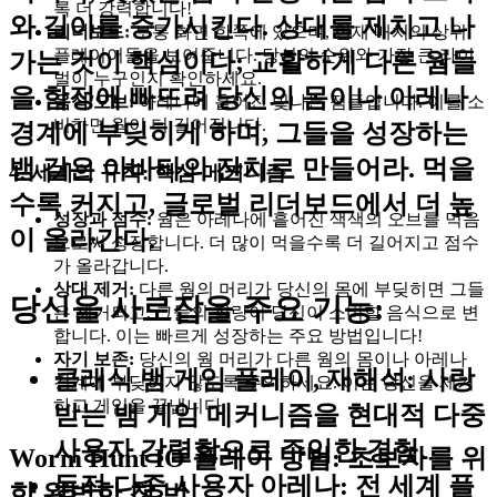
록 더 강력합니다!
와 길이를 증가시킨다. 상대를 제치고 나
리더보드:
보통 화면 한쪽에 있으며, 현재 매치의 상위
플레이어들을 보여줍니다. 당신의 순위와 가장 큰 라이
가는 것이 핵심이다; 교활하게 다른 웜들
벌이 누구인지 확인하세요.
을 함정에 빠뜨려 당신의 몸이나 아레나
음식/오브:
아레나에 흩어진 빛나는 점들입니다. 이를 소
비하면 웜이 더 길어집니다.
경계에 부딪히게 하며, 그들을 성장하는
뱀 같은 아바타의 잔치로 만들어라. 먹을
4. 세계의 규칙: 핵심 메커니즘
수록 커지고, 글로벌 리더보드에서 더 높
성장과 점수:
웜은 아레나에 흩어진 색색의 오브를 먹음
이 올라간다.
으로써 성장합니다. 더 많이 먹을수록 더 길어지고 점수
가 올라갑니다.
상대 제거:
다른 웜의 머리가 당신의 몸에 부딪히면 그들
당신을 사로잡을 주요 기능:
은 제거되고, 그들의 질량이 당신이 소비할 음식으로 변
합니다. 이는 빠르게 성장하는 주요 방법입니다!
자기 보존:
당신의 웜 머리가 다른 웜의 몸이나 아레나
클래식 뱀 게임 플레이, 재해석
: 사랑
경계에 부딪히지 않도록 주의하세요. 이는 당신을 제거
하고 게임을 끝냅니다.
받는 뱀 게임 메커니즘을 현대적 다중
사용자 강렬함으로 주입한 경험.
Worm Hunt IO 플레이 방법: 초보자를 위
동적 다중 사용자 아레나
: 전 세계 플
한 완벽한 첫 번...