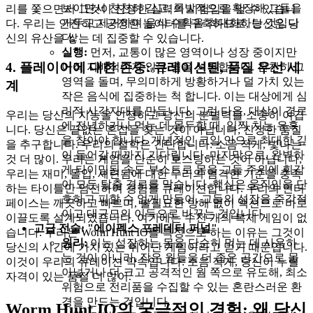
보이면서 천천히 감고, 폭발적으로 확장해 그들을
리를 쫓으면서 그것이 진정한 실력의 시험임을 알 수 있습니
가두고 제거하여 음식 수확을 최대화하는 것입니
다. 우리는 안전하고 공정한 놀이터를 구축하므로, 당신은 당
다.
신의 유산을 쌓는 데 집중할 수 있습니다.
실행:
먼저, 교통이 많은 영역이나 성장 중이지만
4. 플레이어에 대한 존중: 큐레이션된, 품질 우선 세
아직 지배적이지 않은 웜을 식별합니다. 천천히 그
영역을 돌며, 무의미하게 방황하거나 덜 가치 있는
계
작은 음식에 집중하는 척 합니다. 이는 대상에게 심
리적 사각지대를 만듭니다. 그런 다음, 대상이 경로
우리는 당신의 지능을 인정하고 당신의 분별력을 소중히 여깁
에 전념하거나 먹는 데 몰두할 때, 일찍 치는 유혹
니다. 당신은 끝없는 혼잡을 찾는 것이 아닙니다; 진정한 품질
을 참아야 합니다. 개념적인 코일 안으로 최대한 깊
을 추구합니다. 우리의 철학은 간단합니다: 소음 적게, 빛나는
이 들어갈 때까지 기다립니다. 마지막으로, 완벽하
것 더 많이. 우리는 게임을 단순히 호스팅하는 것이 아닙니다;
게 타이밍된 속도 부스트로 몸을 그들 주위에 휘감
우리는 재미, 몰입, 세련됨에 대한 우리의 엄격한 기준을 충족
아 모든 탈출 경로를 막습니다. 핵심은 움직임을 단
하는 타이틀만 엄선하여 경험을 큐레이션합니다. 우리의 인터
호하고 피할 수 없게 만들어, 그들의 성장을 즉각적
페이스는 깨끗하고 빠르며, 불필요한 방해 없이 액션으로 바로
이고 대규모의 이득으로 바꾸는 것입니다.
이끌도록 설계되었습니다. 여기에는 수천 개의 복제 게임이 없
고급 전술: "에이펙스 프레데터 퍼널"
습니다. 우리는 Worm Hunt IO를 특징으로 하는 이유는 그것이
원리:
이는 성장하는 몸을 단순히 먹는 데 사용하
당신의 시간에 가치 있는 뛰어난 게임이라고 믿기 때문입니다.
는 것이 아니라, 작은 웜들을 더 좁은 공간으로 몰
이것이 우리의 큐레이션 약속입니다: 소음 적게, 당신이 누릴
아넣거나 더 크고 공격적인 웜 쪽으로 유도해, 최소
자격이 있는 품질 더 많이.
위험으로 전리품을 수집할 수 있는 혼란스러운 환
경을 만드는 것입니다.
Worm Hunt IO의 궁극적인 경험: 왜 당신