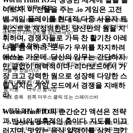
Worm Hunt IO의 생생한 세계에 발을 들
1. 당신의 임무: 목표
여보자. 이 전율을 주는 .io 게임은 고전
뱀 게임 플레이를 현대적 다중 사용자 트
Worm Hunt IO에서 주요 목표는 음식을 먹고 다른 플레이어들
을 속여 아레나에서 가장 큰 웜이 되는 것입니다. 길게 자라서
위스트로 재정의한다. 당신만의 웜을 지
생존하고 리더보드를 장악하세요!
휘하며, 경쟁자들로 가득 찬 활기찬 아레
2. 컨트롤 장악: 조작법
나를 탐색하라. 모두가 우위를 차지하려
애쓰는 가운데. 당신의 임무는 간단하지
면책 조항:
이것은 PC 브라우저에서 키보드/마우스를 사용하
는 이 유형의 게임의 표준 컨트롤입니다. 실제 컨트롤은 약간
만 끝없이 매력적이다: 리더보드에서 가
다를 수 있습니다.
장 크고 강력한 웜으로 성장해 다양한 스
동작 / 목적
키 / 제스처
릴 넘치는 게임 모드에서 경쟁을 지배하
웜 이동
마우스 움직임
라.
속도 증폭
왼쪽 마우스 클릭 또는 스페이스바
3. 전장 읽기: 화면 (HUD)
Worm Hunt IO의 순간순간 액션은 전략
과 반사의 매혹적인 춤이다. 지도를 미끄
당신의 웜 길이/점수:
일반적으로 두드러지게 표시되며,
이 숫자는 현재 크기와 점수를 나타냅니다. 숫자가 클수
러지며, 맛있는 음식 알갱이를 삼켜 크기