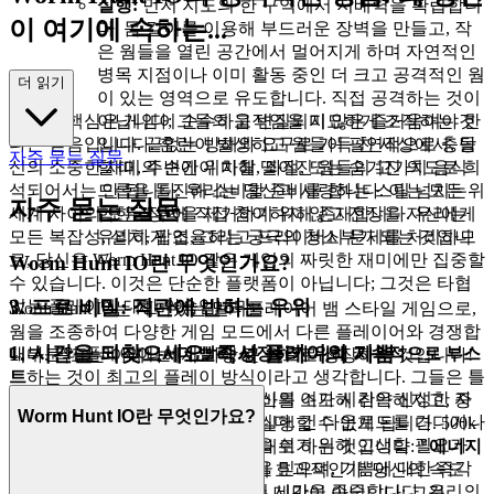
실행:
먼저 지도의 한 구역에서 지배력을 확립합니
이 여기에 속하는...
다. 몸 길이를 이용해 부드러운 장벽을 만들고, 작
은 웜들을 열린 공간에서 멀어지게 하며 자연적인
병목 지점이나 이미 활동 중인 더 크고 공격적인 웜
가
더 읽기
이 있는 영역으로 유도합니다. 직접 공격하는 것이
우리의 핵심은 게임이 순수하고 변질되지 않은 즐거움여야 한
아닙니다; 그들의 움직임을 미묘하게 조작하는 것
다는 믿음입니다. 끝없는 방해와 요구로 가득 찬 세상에서, 당
입니다. 혼란이 발생하고 웜들이 필연적으로 충돌
자주 묻는 질문
신의 소중한 재미의 순간이 마찰, 좌절, 또는 숨겨진 의도로 희
할 때, 주변에 위치해 떨어진 웜들의 고가치 음식
석되어서는 안 됩니다. 우리는 당신과 사랑하는 스릴 넘치는
드롭을 돌진해 소비할 준비를 합니다. 이는 모든 위
자주 묻는 질문
세계 사이의 모든 장벽을 제거하기 위해 존재합니다. 우리는
험한 결투에 직접 참여하지 않고 전장을 자신에게
모든 복잡성, 설치, 팝업, 그리고 프라이버시 문제를 처리하므
유리하게 조율하는 궁극의 청소부가 되는 것입니
로, 당신은 Worm Hunt IO 같은 게임의 짜릿한 재미에만 집중할
다.
Worm Hunt IO란 무엇인가요?
수 있습니다. 이것은 단순한 플랫폼이 아닙니다; 그것은 타협
3. 프로 비밀: 직관에 반하는 우위
없는 플레이에 대한 약속입니다.
Worm Hunt IO는 재미있는 멀티플레이어 뱀 스타일 게임으로,
웜을 조종하여 다양한 게임 모드에서 다른 플레이어와 경쟁합
1. 시간을 되찾으세요: 즉시 플레이의 기쁨
대부분의 플레이어는
더 빨리 성장하기 위해 지속적으로 부스
니다. 목표는 아레나에서 가장 큰 웜으로 성장하는 것입니다!
트
하는 것이 최고의 플레이 방식이라고 생각합니다. 그들은 틀
현대 생활은 빠르게 흘러가며, 당신의 여가 시간은 신성한 자
렸습니다. 그들은 소중한 에너지 바를 소모해 취약해지고, 중
Worm Hunt IO란 무엇인가요?
산입니다. 우리는 그것을 존중합니다. 긴 다운로드를 견디거나
요한 회피 기동이나 공격 타격을 실행할 수 없게 됩니다. 500k
복잡한 설치를 헤쳐 나가며 호흡을 쉬기 위해 고생할 필요가
점수 장벽을 깨는 진짜 비밀은 반대로 하는 것입니다:
"에너지
없습니다. 우리는 즉각적인 만족을 믿으며, 기쁨에 대한 즉각
경제 부스트" 마스터하기.
왜 이게 효과적인가: 당신의 속도
적인 접근을 제공함으로써 당신의 시간을 존중합니다. 우리의
부스트는 단순히 쫓거나 도망치는 데만이 아닙니다; 그것