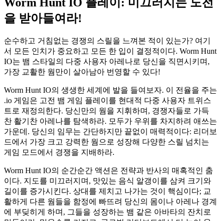
Worm Hunt IO 플레이: 미끄러지는 도전
을 받아들여라!
순수하고 거침없는 경쟁의 스릴을 느껴본 적이 있는가? 여기
서 모든 인치가 중요하고 모든 한 입이 결정적이다. Worm Hunt
IO는 뱀 스타일의 다중 사용자 아레나로 당신을 직면시키며,
가장 교활한 웜만이 살아남아 번영할 수 있다!
Worm Hunt IO의 생생한 세계에 발을 들여보자. 이 전율을 주는
.io 게임은 고전 뱀 게임 플레이를 현대적 다중 사용자 트위스
트로 재정의한다. 당신만의 웜을 지휘하며, 경쟁자들로 가득
찬 활기찬 아레나를 탐색하라. 모두가 우위를 차지하려 애쓰는
가운데. 당신의 임무는 간단하지만 끝없이 매력적이다: 리더보
드에서 가장 크고 강력한 웜으로 성장해 다양한 스릴 넘치는
게임 모드에서 경쟁을 지배하라.
Worm Hunt IO의 순간순간 액션은 전략과 반사의 매혹적인 춤
이다. 지도를 미끄러지며, 맛있는 음식 알갱이를 삼켜 크기와
길이를 증가시킨다. 상대를 제치고 나가는 것이 핵심이다; 교
활하게 다른 웜들을 함정에 빠뜨려 당신의 몸이나 아레나 경계
에 부딪히게 하며, 그들을 성장하는 뱀 같은 아바타의 잔치로