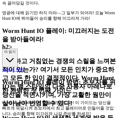
속 끌어당길 것이다.
영광에 대해 읽기만 하지 마라—그 일부가 되어라! 오늘 Worm
Hunt IO에 뛰어들어 승리를 향해 미끄러져 가라!
Worm Hunt IO 플레이: 미끄러지는 도전
을 받아들여라!
h2>
더 읽기
순수하고 거침없는 경쟁의 스릴을 느껴본
적이 있는가? 여기서 모든 인치가 중요하
플레이 방법
고 모든 한 입이 결정적이다. Worm Hunt
Worm Hunt IO 플레이 방법: 초보자를 위
IO는 뱀 스타일의 다중 사용자 아레나로
한 완벽한 첫 번째 가이드
당신을 직면시키며, 가장 교활한 웜만이
살아남아 번영할 수 있다!
Worm Hunt IO에 오신 것을 환영합니다! 이 가이드는 당신을
빠르게 숙달시켜 초보자에서 최고 플레이어로 만들어줄 것입
니다. 승리를 향해 미끄러져 나갈 준비를 하세요!