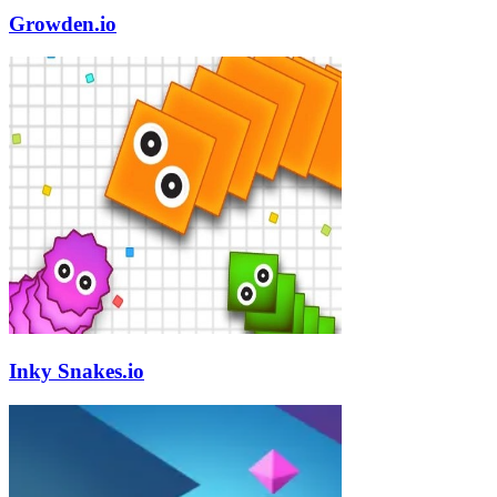
Growden.io
Inky Snakes.io