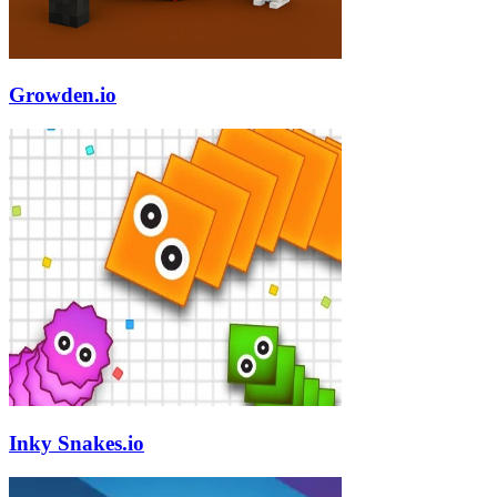
Growden.io
Inky Snakes.io