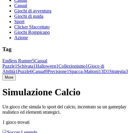
Casual
Casual
Giochi di avventura
Giochi di guida
Sport
Clicker Sfaccettato
Giochi Rompicapo
Azione
Tag
Endless Runner
5
Casual
Puzzle
1
Schivata
1
Halloween
1
Collezionismo
1
Gioco di
Abilità
1
Puzzle
6
Casual
9
Precisione
1
Spacca-Mattoni
1
3D
1
Strategia
3
More
Simulazione Calcio
Un gioco che simula lo sport del calcio, incentrato su un gameplay
realistico ed elementi strategici.
1 gioco trovati