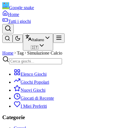
Google snake
Home
Tutti i giochi
Italiano
🇮🇹
Home
Tag
Simulazione Calcio
Elenco Giochi
Giochi Popolari
Nuovi Giochi
Giocati di Recente
I Miei Preferiti
Categorie