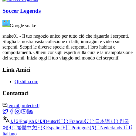
Soccer Legends
Google snake
snake01 - Il tuo negozio unico per tutto ciò che riguarda i serpenti.
Sfoglia la nostra vasta collezione di fatti, immagini e video sui
serpenti. Scopri le diverse specie di serpenti, i loro habitat e
comportamenti. Ottieni consigli esperti sulla cura e la manipolazione
dei serpenti. Inizia oggi il tuo viaggio nel mondo dei serpenti!
Link Amici
Qizhilu.com
Contattaci
[email protected]
🇺🇸
English
🇩🇪
Deutsch
🇫🇷
Français
🇯🇵
日本語
🇰🇷
한국
어
🇭🇰
繁體中文
🇪🇸
Español
🇵🇹
Português
🇳🇱
Nederlands
🇮🇹
Italiano