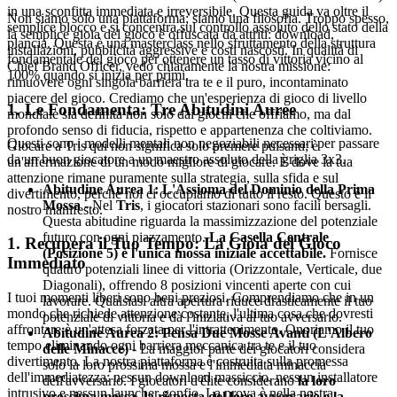
in una sconfitta immediata e irreversibile. Questa guida va oltre il
Non siamo solo una piattaforma; siamo una filosofia. Troppo spesso,
semplice blocco e si concentra sul controllo assoluto dello stato della
la semplice gioia del gioco è offuscata da attriti: download,
plancia. Questa è una masterclass nello sfruttamento della struttura
installazioni, pubblicità aggressive e costi nascosti. In qualità di
fondamentale del gioco per ottenere un tasso di vittoria vicino al
Chief Brand Officer, vedo chiaramente la nostra missione:
100% quando si inizia per primi.
rimuovere ogni singola barriera tra te e il puro, incontaminato
piacere del gioco. Crediamo che un'esperienza di gioco di livello
1. Le Fondamenta: Tre Abitudini Auree
mondiale sia definita non solo dai giochi che offriamo, ma dal
profondo senso di fiducia, rispetto e appartenenza che coltiviamo.
Questi sono i modelli mentali non negoziabili necessari per passare
Giocare a Tris qui non significa solo premere pulsanti; è
da un buon giocatore a un maestro assoluto della griglia 3x3.
un'affermazione di un modo migliore di giocare. È dove la tua
attenzione rimane puramente sulla strategia, sulla sfida e sul
Abitudine Aurea 1: L'Assioma del Dominio della Prima
divertimento, perché noi ci occupiamo di tutto il resto. Questo è il
Mossa
- Nel
Tris
, i giocatori stazionari sono facili bersagli.
nostro manifesto.
Questa abitudine riguarda la massimizzazione del potenziale
futuro con ogni piazzamento.
La Casella Centrale
1. Recupera il Tuo Tempo: La Gioia del Gioco
(Posizione 5) è l'unica mossa iniziale accettabile.
Fornisce
Immediato
quattro potenziali linee di vittoria (Orizzontale, Verticale, due
Diagonali), offrendo 8 posizioni vincenti aperte con cui
I tuoi momenti liberi sono beni preziosi. Comprendiamo che in un
lavorare. Qualsiasi altra apertura riduce drasticamente il tuo
mondo che richiede attenzione costante, l'ultima cosa che dovresti
potenziale di vittoria e dà l'iniziativa al tuo avversario.
affrontare è un'attesa forzata per l'intrattenimento. Onoriamo il tuo
Abitudine Aurea 2: Pensa Due Mosse Avanti (L'Albero
tempo eliminando ogni barriera meccanica tra te e il tuo
delle Minacce)
- La maggior parte dei giocatori considera
divertimento. La nostra piattaforma è costruita sulla promessa
solo la loro prossima mossa e l'immediata minaccia
dell'immediatezza: nessun download massiccio, nessun installatore
dell'avversario. I giocatori d'élite considerano
la loro
intrusivo e nessun launcher gonfio. La prova è nella nostra
prossima mossa, la risposta del loro avversario e la