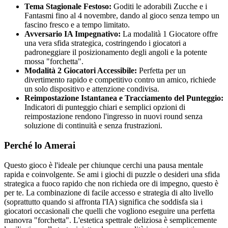
Tema Stagionale Festoso:
Goditi le adorabili Zucche e i
Fantasmi fino al 4 novembre, dando al gioco senza tempo un
fascino fresco e a tempo limitato.
Avversario IA Impegnativo:
La modalità 1 Giocatore offre
una vera sfida strategica, costringendo i giocatori a
padroneggiare il posizionamento degli angoli e la potente
mossa "forchetta".
Modalità 2 Giocatori Accessibile:
Perfetta per un
divertimento rapido e competitivo contro un amico, richiede
un solo dispositivo e attenzione condivisa.
Reimpostazione Istantanea e Tracciamento del Punteggio:
Indicatori di punteggio chiari e semplici opzioni di
reimpostazione rendono l'ingresso in nuovi round senza
soluzione di continuità e senza frustrazioni.
Perché lo Amerai
Questo gioco è l'ideale per chiunque cerchi una pausa mentale
rapida e coinvolgente. Se ami i giochi di puzzle o desideri una sfida
strategica a fuoco rapido che non richieda ore di impegno, questo è
per te. La combinazione di facile accesso e strategia di alto livello
(soprattutto quando si affronta l'IA) significa che soddisfa sia i
giocatori occasionali che quelli che vogliono eseguire una perfetta
manovra "forchetta". L'estetica spettrale deliziosa è semplicemente