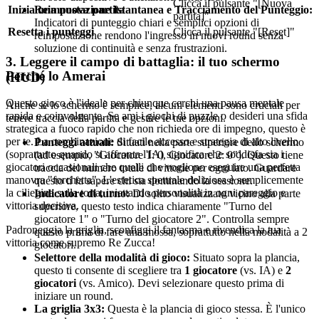
Clicca il pulsante "[Nuova
Reimpostazione Istantanea e Tracciamento del Punteggio:
Inizia una nuova partita
partita]"
Indicatori di punteggio chiari e semplici opzioni di
Resetta i punteggi
Clicca il pulsante "[Reset]"
reimpostazione rendono l'ingresso in nuovi round senza
soluzione di continuità e senza frustrazioni.
3. Leggere il campo di battaglia: il tuo schermo
Perché lo Amerai
(HUD)
Questo gioco è l'ideale per chiunque cerchi una pausa mentale
Anche se lo schermo è semplice, alcuni elementi sono cruciali per
rapida e coinvolgente. Se ami i giochi di puzzle o desideri una sfida
tenere traccia della partita e gestire le tue opzioni.
strategica a fuoco rapido che non richieda ore di impegno, questo è
per te. La combinazione di facile accesso e strategia di alto livello
Punteggi attuali:
Situati nella parte superiore dello schermo
(soprattutto quando si affronta l'IA) significa che soddisfa sia i
(ad esempio, "Giocatore 1: 0, Giocatore 2: 0"). Questo tiene
giocatori occasionali che quelli che vogliono eseguire una perfetta
traccia del numero totale di vittorie per ogni lato. Guardare
manovra "forchetta". L'estetica spettrale deliziosa è semplicemente
questo ti fa sapere chi sta dominando la sessione.
la ciliegina sulla torta, iniettando personalità in ogni pareggio e
Indicatore di turno:
Di solito visualizzato vicino alla parte
vittoria decisiva.
superiore, questo testo indica chiaramente "Turno del
giocatore 1" o "Turno del giocatore 2". Controlla sempre
Padroneggia la griglia, sconfiggi il fantasma e rivendica la tua
questo prima di fare una mossa, soprattutto nella modalità a 2
vittoria come supremo Re Zucca!
giocatori.
Selettore della modalità di gioco:
Situato sopra la plancia,
questo ti consente di scegliere tra
1 giocatore
(vs. IA) e
2
giocatori
(vs. Amico). Devi selezionare questo prima di
iniziare un round.
La griglia 3x3:
Questa è la plancia di gioco stessa. È l'unico