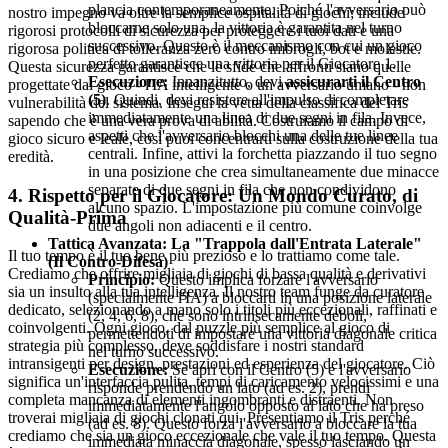
plancia contemporaneamente. Poiché l'avversario può
nostro impegno va oltre la semplice ospitalità di giochi; include
bloccarne solo una, la vittoria è garantita nel turno
rigorosi protocolli di sicurezza per proteggere i tuoi dati e una
successivo. Questo è il meccanismo con cui un gioco
rigorosa politica di tolleranza zero contro imbrogli, bot e molestie.
perfetto garantisce una vittoria per il Giocatore 1.
Questa sicurezza garantisce che le sfide che affronti siano quelle
Esecuzione:
Innanzitutto, devi
assicurarti il Centro
progettate dal gioco - l'IA intelligente o un avversario umano - non
(5)
. Quindi, devi resistere all'impulso di completare
vulnerabilità del sistema. Insegui la vetta della classifica del Tris
immediatamente una linea di due segni in fila. Invece,
sapendo che è una vera prova di abilità. Costruiamo il campo di
aspetti che l'avversario blocchi una delle tue linee
gioco sicuro e leale, così puoi concentrarti sulla costruzione della tua
centrali. Infine, attivi la forchetta piazzando il tuo segno
eredità.
in una posizione che crea simultaneamente due minacce
separate di due segni in fila che non condividono
4. Rispetto per il Giocatore: Un Mondo Curato, di
alcuno spazio. L'impostazione più comune coinvolge
Qualità-Prima
due angoli non adiacenti e il centro.
Tattica Avanzata: La "Trappola dall'Entrata Laterale"
Il tuo tempo è il tuo bene più prezioso e lo trattiamo come tale.
(Il Contro-Difesa)
Crediamo che offrire migliaia di giochi di bassa qualità e derivativi
Principio:
Questo implica forzare l'avversario
sia un insulto alla tua intelligenza. Il nostro team funge da curatore
(specialmente l'IA) a bloccarti in una posizione laterale
dedicato, selezionando a mano solo i titoli più eccezionali, raffinati e
(2, 4, 6, 8), che sono intrinsecamente deboli,
coinvolgenti. Ogni gioco, dal puzzle più semplice al gioco di
permettendoti di impostare una vittoria diagonale critica
strategia più complesso, deve soddisfare i nostri standard
nel turno successivo.
intransigenti per design, prestazioni ed esperienza del giocatore. Ciò
Esecuzione:
Se apri con il Centro (5) e l'avversario
significa un'interfaccia pulita, tempi di caricamento velocissimi e una
risponde prendendo un lato (ad es. 2), prendi
completa mancanza di elementi ingombranti e distraenti. Non
immediatamente l'angolo opposto al lato che ha preso
troverai migliaia di giochi clonati qui. Presentiamo il Tris perché
(ad es. 8). Questo forza l'avversario a bloccare la tua
crediamo che sia un gioco eccezionale che vale il tuo tempo. Questa
immediata minaccia diagonale, spesso lasciando un