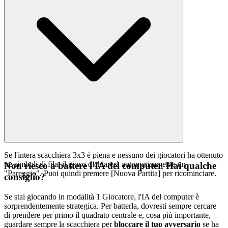
Se l'intera scacchiera 3x3 è piena e nessuno dei giocatori ha ottenuto
tre simboli di fila, il gioco dichiarerà automaticamente un
Non riesco a battere l'IA del computer. Hai qualche
"Pareggio". Puoi quindi premere [Nuova Partita] per ricominciare.
consiglio?
Se stai giocando in modalità 1 Giocatore, l'IA del computer è
sorprendentemente strategica. Per batterla, dovresti sempre cercare
di prendere per primo il quadrato centrale e, cosa più importante,
guardare sempre la scacchiera per
bloccare il tuo avversario
se ha