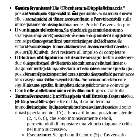
Gameplay a turni:
Tu e il tuo avversario vi alternate
Tattica Avanzata: La "Forchetta a Doppia Minaccia"
posizionando un segno (🎃 o 👻) per turno. Una volta che fai
Principio:
Questa tattica riguarda la creazione di due
clic su un quadrato, il tuo turno è finito e l'avversario fa
condizioni di vittoria concorrenti e non bloccabili sulla
immediatamente il suo turno.
plancia contemporaneamente. Poiché l'avversario può
Il vantaggio del centro:
Se giochi per primo, la mossa
bloccarne solo una, la vittoria è garantita nel turno
strategica migliore in assoluto è quella di prendere il quadrato
successivo. Questo è il meccanismo con cui un gioco
centrale. Questo ti offre i percorsi più potenziali verso la
perfetto garantisce una vittoria per il Giocatore 1.
vittoria e costringe immediatamente il tuo avversario a una
Esecuzione:
Innanzitutto, devi
assicurarti il Centro
postura difensiva.
(5)
. Quindi, devi resistere all'impulso di completare
Il blocco è obbligatorio:
Se il tuo avversario riesce a ottenere
immediatamente una linea di due segni in fila. Invece,
due dei suoi segni di fila (orizzontalmente, verticalmente o
aspetti che l'avversario blocchi una delle tue linee
diagonalmente), la tua prossima mossa
deve
essere quella di
centrali. Infine, attivi la forchetta piazzando il tuo segno
posizionare il tuo segno nel terzo posto disponibile per
in una posizione che crea simultaneamente due minacce
bloccare la sua vittoria immediata. Non riuscire a bloccare
separate di due segni in fila che non condividono
significa una perdita immediata del round.
alcuno spazio. L'impostazione più comune coinvolge
Controllo delle condizioni di vittoria:
Il gioco controlla
due angoli non adiacenti e il centro.
automaticamente la presenza di un vincitore dopo ogni mossa.
Tattica Avanzata: La "Trappola dall'Entrata Laterale"
Se un giocatore ottiene tre di fila, il round termina
(Il Contro-Difesa)
immediatamente, indipendentemente da quanti quadrati sono
Principio:
Questo implica forzare l'avversario
rimasti.
(specialmente l'IA) a bloccarti in una posizione laterale
(2, 4, 6, 8), che sono intrinsecamente deboli,
permettendoti di impostare una vittoria diagonale critica
nel turno successivo.
Esecuzione:
Se apri con il Centro (5) e l'avversario