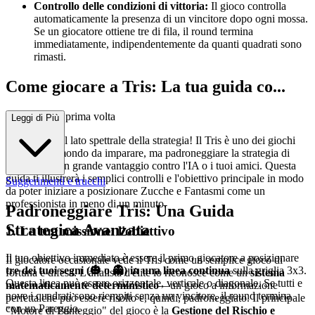
Controllo delle condizioni di vittoria:
Il gioco controlla
automaticamente la presenza di un vincitore dopo ogni mossa.
Se un giocatore ottiene tre di fila, il round termina
immediatamente, indipendentemente da quanti quadrati sono
rimasti.
Come giocare a Tris: La tua guida co...
mpleta per la prima volta
Leggi di Più
Benvenuti nel lato spettrale della strategia! Il Tris è uno dei giochi
più facili al mondo da imparare, ma padroneggiare la strategia di
base ti darà un grande vantaggio contro l'IA o i tuoi amici. Questa
guida ti illustrerà i semplici controlli e l'obiettivo principale in modo
Suggerimenti e trucchi
da poter iniziare a posizionare Zucche e Fantasmi come un
professionista in meno di un minuto.
Padroneggiare Tris: Una Guida
Strategica Avanzata
1. La tua missione: l'obiettivo
Il tuo obiettivo immediato è essere il primo giocatore a posizionare
Il giocatore occasionale vede il Tris come un semplice gioco di
tre dei tuoi segni (🎃 o 👻) in una linea continua
sulla griglia 3x3.
fortuna e difesa. L'analista d'élite lo riconosce come un
sistema
Questa linea può essere orizzontale, verticale o diagonale. Se tutti e
matematicamente deterministico
—un gioco a informazione
nove i quadrati sono riempiti senza un vincitore, il round termina
perfetta che può essere risolto e, quindi, padroneggiato. Il principale
con un Pareggio.
"Motore di Punteggio" del gioco è la
Gestione del Rischio e