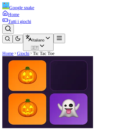
Google snake
Home
Tutti i giochi
Italiano
🇮🇹
Home
Giochi
Tic Tac Toe