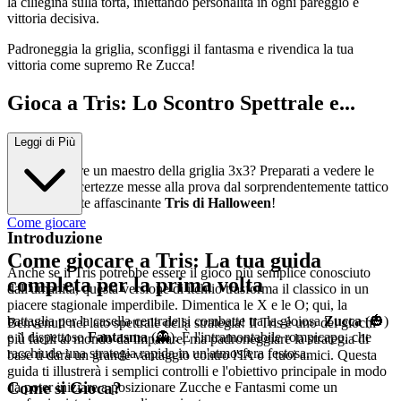
la ciliegina sulla torta, iniettando personalità in ogni pareggio e
vittoria decisiva.
Padroneggia la griglia, sconfiggi il fantasma e rivendica la tua
vittoria come supremo Re Zucca!
Gioca a Tris: Lo Scontro Spettrale e...
Strategico!
Leggi di Più
Pensi di essere un maestro della griglia 3x3? Preparati a vedere le
tue semplici certezze messe alla prova dal sorprendentemente tattico
e infinitamente affascinante
Tris di Halloween
!
Come giocare
Introduzione
Come giocare a Tris: La tua guida
Anche se il Tris potrebbe essere il gioco più semplice conosciuto
completa per la prima volta
dall'umanità, questa versione di itch.io trasforma il classico in un
piacere stagionale imperdibile. Dimentica le X e le O; qui, la
battaglia per la casella centrale si combatte tra la gioiosa
Zucca
(🎃)
Benvenuti nel lato spettrale della strategia! Il Tris è uno dei giochi
e il dispettoso
Fantasma
(👻). È l'intramontabile rompicapo, che
più facili al mondo da imparare, ma padroneggiare la strategia di
racchiude una strategia rapida in un'atmosfera festosa.
base ti darà un grande vantaggio contro l'IA o i tuoi amici. Questa
guida ti illustrerà i semplici controlli e l'obiettivo principale in modo
Come si Gioca?
da poter iniziare a posizionare Zucche e Fantasmi come un