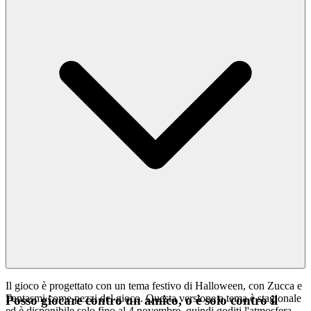
Il gioco è progettato con un tema festivo di Halloween, con Zucca e
Fantasmi come pezzi del gioco. Questa versione a tema è stagionale
Posso giocare contro un amico, o è solo contro il
ed è disponibile solo fino al 4 novembre, quindi goditi l'atmosfera