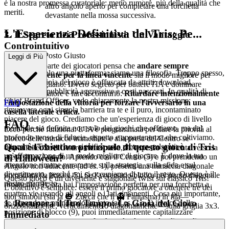
è la nostra promessa curatoriale: meno rumore, più della qualità che
altro angolo aperto per completare una forchetta
meriti.
devastante nella mossa successiva.
L'Esperienza Definitiva del Tris: Pe...
3. Il Segreto dei Professionisti: Un Vantaggio
Controintuitivo
rché Sei nel Posto Giusto
Leggi di Più
La maggior parte dei giocatori pensa che
andare sempre
Non siamo solo una piattaforma; siamo una filosofia. Troppo spesso,
immediatamente per la linea vincente
sia il modo migliore per
la semplice gioia del gioco è offuscata da attriti: download,
giocare. Sbagliano. Il vero segreto per battere l'IA e dominare
installazioni, pubblicità aggressive e costi nascosti. In qualità di
qualsiasi giocatore è fare il contrario:
Ritardare intenzionalmente
Chief Brand Officer, vedo chiaramente la nostra missione:
l'impostazione della vittoria per forzare l'avversario in una
FAQ
rimuovere ogni singola barriera tra te e il puro, incontaminato
casella laterale critica.
piacere del gioco. Crediamo che un'esperienza di gioco di livello
FAQ
mondiale sia definita non solo dai giochi che offriamo, ma dal
Ecco perché funziona: L'IA è programmata per dare la priorità al
profondo senso di fiducia, rispetto e appartenenza che coltiviamo.
blocco delle minacce immediate e alla presa del Centro se
Qual è l'obiettivo principale di questo gioco di Tris
Giocare a Tris qui non significa solo premere pulsanti; è
disponibile. Se il Centro viene preso, l'IA spesso si orienta verso la
un'affermazione di un modo migliore di giocare. È dove la tua
presa di un Angolo. Aprendo con il Centro (5) e poi prendendo un
di Halloween?
attenzione rimane puramente sulla strategia, sulla sfida e sul
Angolo non adiacente (ad es. 1), presenti una minaccia diagonale
divertimento, perché noi ci occupiamo di tutto il resto. Questo è il
immediata (la linea 1-5). Se l'avversario blocca nel punto diagonale
Questo gioco è un divertente e stagionale twist sul classico Tris!
nostro manifesto.
rimanente (9), ora hai l'impostazione perfetta per una forchetta a
L'obiettivo è semplice: essere il primo giocatore a ottenere tre dei
quattro vie usando gli angoli e i lati rimanenti. Cosa più importante,
tuoi simboli (sia la 🎃 Zucca che il 👻 Fantasma) in fila—
1. Recupera il Tuo Tempo: La Gioia del Gioco
se rispondono prendendo un lato (ad es. 2 o 4) invece della
orizzontalmente, verticalmente o diagonalmente—sulla griglia 3x3.
posizione di blocco (9), puoi immediatamente capitalizzare
Immediato
sull'apertura per creare una forchetta letale usando gli angoli non