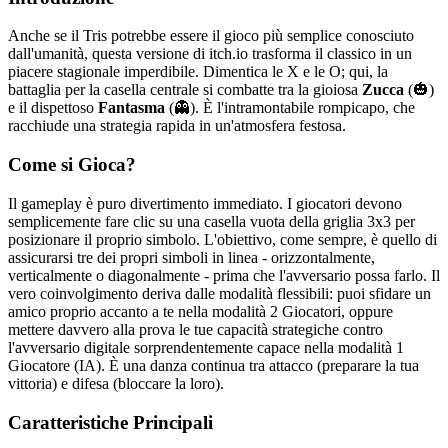
Anche se il Tris potrebbe essere il gioco più semplice conosciuto
dall'umanità, questa versione di itch.io trasforma il classico in un
piacere stagionale imperdibile. Dimentica le X e le O; qui, la
battaglia per la casella centrale si combatte tra la gioiosa
Zucca
(🎃)
e il dispettoso
Fantasma
(👻). È l'intramontabile rompicapo, che
racchiude una strategia rapida in un'atmosfera festosa.
Come si Gioca?
Il gameplay è puro divertimento immediato. I giocatori devono
semplicemente fare clic su una casella vuota della griglia 3x3 per
posizionare il proprio simbolo. L'obiettivo, come sempre, è quello di
assicurarsi tre dei propri simboli in linea - orizzontalmente,
verticalmente o diagonalmente - prima che l'avversario possa farlo. Il
vero coinvolgimento deriva dalle modalità flessibili: puoi sfidare un
amico proprio accanto a te nella modalità 2 Giocatori, oppure
mettere davvero alla prova le tue capacità strategiche contro
l'avversario digitale sorprendentemente capace nella modalità 1
Giocatore (IA). È una danza continua tra attacco (preparare la tua
vittoria) e difesa (bloccare la loro).
Caratteristiche Principali