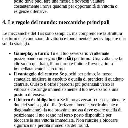
posto dove puoi fare una mossa e dovresti valutare
costantemente i nove quadrati per opportunità di vittoria o
esigenze difensive.
4. Le regole del mondo: meccaniche principali
Le meccaniche del Tris sono semplici, ma comprendere la struttura
dei turni e le condizioni di vittoria è fondamentale per sviluppare una
solida strategia.
Gameplay a turni:
Tu e il tuo avversario vi alternate
posizionando un segno (🎃 o 👻) per turno. Una volta che fai
clic su un quadrato, il tuo turno è finito e l'avversario fa
immediatamente il suo turno.
Il vantaggio del centro:
Se giochi per primo, la mossa
strategica migliore in assoluto è quella di prendere il quadrato
centrale. Questo ti offre i percorsi più potenziali verso la
vittoria e costringe immediatamente il tuo avversario a una
postura difensiva.
Il blocco è obbligatorio:
Se il tuo avversario riesce a ottenere
due dei suoi segni di fila (orizzontalmente, verticalmente o
diagonalmente), la tua prossima mossa
deve
essere quella di
posizionare il tuo segno nel terzo posto disponibile per
bloccare la sua vittoria immediata. Non riuscire a bloccare
significa una perdita immediata del round.