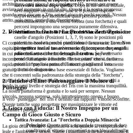
architettura: ogni gioco è un capolavoro H5, pronto per essere
successiva
mossa dopo quella.
Dopo la tua mossa iniziale,
avviato nel momento in cui fai clic. Questa è la nostra promessa:
devi mappare mentalmente tutte le 8 possibili risposte
quando vuoi giocare a Tris, sei nel gioco in pochi secondi. Nessun
dell'avversario per identificare quali percorsi portano
attrito, solo puro, immediato divertimento.
immediatamente a una vittoria forzata (una forchetta) e quali
percorsi impongono una sequenza puramente difensiva.
2. Divertimento Onesto: La Promessa Zero-Pressione
Abitudine Aurea 3: Il Principio del Vincolo d'Angolo
- Le
caselle d'angolo (Posizioni 1, 3, 7, 9) sono le posizioni più
potenti in assoluto perché condividono ciascuna tre linee.
Non
Ci consideriamo host e la nostra piattaforma è la tua casa. La vera
permettere mai al tuo avversario di occupare due angoli
ospitalità significa fornire un ambiente accogliente e senza pressioni
adiacenti senza che tu detenga il centro.
Se l'avversario
in cui puoi rilassarti e divertirti senza l'ansia di un paywall
prende un angolo adiacente alla tua prima mossa, la tua
incombente. Rifiutiamo il modello "free-to-start" che si trasforma
priorità immediata passa dall'attacco a tagliare il loro
rapidamente in "pay-to-continue". I nostri giochi sono veramente
potenziale diagonale.
gratuiti, il che costruisce una base essenziale di fiducia. Vogliamo
che ti concentri sulla padronanza della strategia della "forchetta",
2. Tattiche d'Élite: Padroneggiare il Motore di
non sul calcolo del costo della tua prossima mossa. Immergiti a
fondo in ogni livello e strategia del Tris con la massima tranquillità.
Punteggio
La nostra piattaforma è gratuita e lo sarà per sempre. Nessun
vincolo, nessuna sorpresa, solo intrattenimento onesto e buono.
Il vero "punteggio" nel Tris è definito dal rapporto Vittorie/Sconfitte.
Queste tattiche sono progettate per massimizzare le vittorie ed
3. Gioca con Fiducia: Il Nostro Impegno per un
eliminare i pareggi.
Campo di Gioco Giusto e Sicuro
Tattica Avanzata: La "Forchetta a Doppia Minaccia"
Principio:
Questa tattica riguarda la creazione di due
La gioia della vittoria è significativa solo quando la competizione è
condizioni di vittoria concorrenti e non bloccabili sulla
leale e l'ambiente è sicuro. Siamo i guardiani della tua tranquillità. Il