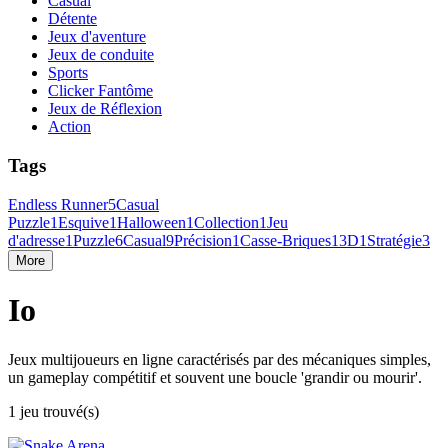
Casual
Détente
Jeux d'aventure
Jeux de conduite
Sports
Clicker Fantôme
Jeux de Réflexion
Action
Tags
Endless Runner
5
Casual
Puzzle
1
Esquive
1
Halloween
1
Collection
1
Jeu
d'adresse
1
Puzzle
6
Casual
9
Précision
1
Casse-Briques
1
3D
1
Stratégie
3
More
Io
Jeux multijoueurs en ligne caractérisés par des mécaniques simples,
un gameplay compétitif et souvent une boucle 'grandir ou mourir'.
1 jeu trouvé(s)