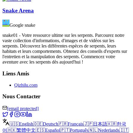
Snake Arena
Google snake
snake01 - Votre ressource ultime sur les serpents. Parcourez notre
vaste collection d'informations, d'images et de vidéos sur les
serpents. Découvrez les différentes espèces de serpents, leurs
habitats et leurs comportements. Obtenez des conseils d'experts sur
l'entretien et la manipulation des serpents. Commencez votre
aventure avec les serpents dès aujourd'hui !
Liens Amis
Qizhilu.com
Nous Contacter
[email protected]
🇺🇸
English
🇩🇪
Deutsch
🇫🇷
Français
🇯🇵
日本語
🇰🇷
한국
어
🇭🇰
繁體中文
🇪🇸
Español
🇵🇹
Português
🇳🇱
Nederlands
🇮🇹