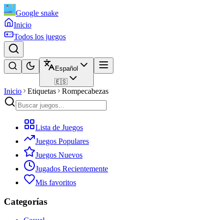
Google snake
Inicio
Todos los juegos
Español
🇪🇸
Inicio
Etiquetas
Rompecabezas
Lista de Juegos
Juegos Populares
Juegos Nuevos
Jugados Recientemente
Mis favoritos
Categorías