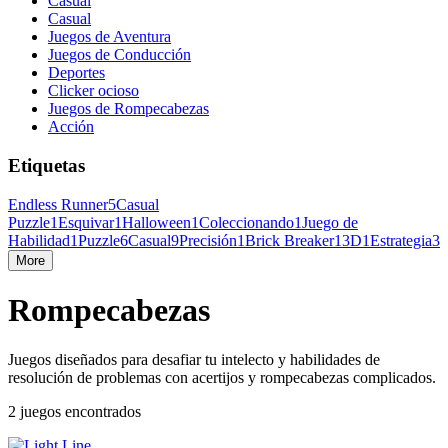
Casual
Casual
Juegos de Aventura
Juegos de Conducción
Deportes
Clicker ocioso
Juegos de Rompecabezas
Acción
Etiquetas
Endless Runner
5
Casual
Puzzle
1
Esquivar
1
Halloween
1
Coleccionando
1
Juego de
Habilidad
1
Puzzle
6
Casual
9
Precisión
1
Brick Breaker
1
3D
1
Estrategia
3
More
Rompecabezas
Juegos diseñados para desafiar tu intelecto y habilidades de
resolución de problemas con acertijos y rompecabezas complicados.
2 juegos encontrados