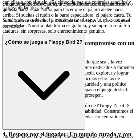
con ellas o con el suelo. ¡Es conocido por sus controles sencillos y
¡Jugar a Flappy Bird 2 es fácil! Simplemente haz clic con el ratón o
e inquebrantable: diversión pura y sin adulterar, completamente
su jugabilidad desafiante!
pulsa la barra espaciadora para hacer que el pájaro aletee hacia
gratis.
arriba. Si sueltas el ratón o la barra espaciadora, el pájaro caerá. Tu
Sumérgete en cada nivel y estrategia de
con total
puntuación se determina por la cantidad de tuberías que atravieses
Flappy Bird 2
tranquilidad. Nuestra plataforma es gratuita, y siempre lo será. Sin
con éxito.
ataduras, sin sorpresas, solo entretenimiento genuino.
¿Cómo se juega a Flappy Bird 2?
3. Juega con confianza: Nuestro compromiso con un
campo justo y seguro
Tu pasión por los juegos merece un escenario que sea a la vez
seguro y equitativo. Estamos meticulosamente dedicados a fomentar
un entorno donde cada jugador pueda competir, explorar y lograr
con absoluta confianza. Esto significa protocolos estrictos de
privacidad de datos, sólidas medidas de seguridad y una política
inflexible de tolerancia cero contra las trampas o el juego desleal.
Tus logros aquí se ganan, se celebran y se protegen.
Persigue ese primer puesto en la clasificación de
Flappy Bird 2
sabiendo que es una verdadera prueba de habilidad. Construimos el
patio de recreo seguro y justo, para que puedas concentrarte en
construir tu legado.
4. Respeto por el jugador: Un mundo curado y con
¡Jugar a Flappy Bird 2 es fácil! Simplemente haz clic con el ratón o