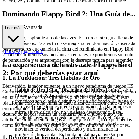
Ahora, ve y domina. La tabla de clasificación espera tu nombre.
Dominando Flappy Bird 2: Una Guía de...
Estrategia Avanzada
Leer más
Bienvenido, aspirante a as de las aves. Esta no es otra guía llena de
consejos básicos. Esta es tu clase magistral en dominación, diseñada
para jugadores que anhelan la cima del rendimiento en Flappy Bird
¿Por qué jugar aquí?
2. Deconstruiremos sus mecánicas centrales, expondremos su motor
de puntuación y te armaremos con la destreza táctica para ascender
La experiencia definitiva de Flappy Bird
en las tablas de clasificación. Prepárate para redefinir tus límites.
2: Por qué deberías estar aquí
1. La Fundación: Tres Hábitos de Oro
Bienvenido, jugador exigente, a un nuevo paradigma de juegos H5.
Hábito de Oro 1: La "Disciplina del Micro-Toque"
- En
Creemos que tu valioso tiempo de ocio debe invertirse en alegría, no
, las pulsaciones sostenidas o los toques
Flappy Bird 2
en lidiar con tecnicismos irritantes o prácticas engañosas. Nuestra
frenéticos son el sello distintivo de un aficionado. El juego de
plataforma existe para eliminar cada pizca de fricción entre tú y los
alto nivel exige toques precisos y mínimos. Cada toque es un
emocionantes mundos que buscas explorar. No somos solo un
micro-ajuste calculado, no un aleteo desesperado. Esta
destino de juegos; somos un santuario para el juego puro y sin
disciplina asegura un posicionamiento óptimo del pájaro
adulterar. Aquí, no solo juegas a
; lo experimentas
Flappy Bird 2
dentro de los huecos de las tuberías, minimizando el
como realmente estaba destinado a ser, sin cargas ni restricciones.
movimiento vertical desperdiciado y maximizando la
progresión horizontal. Es fundamental para navegar por
1. Recupera tu tiempo: La alegría del juego