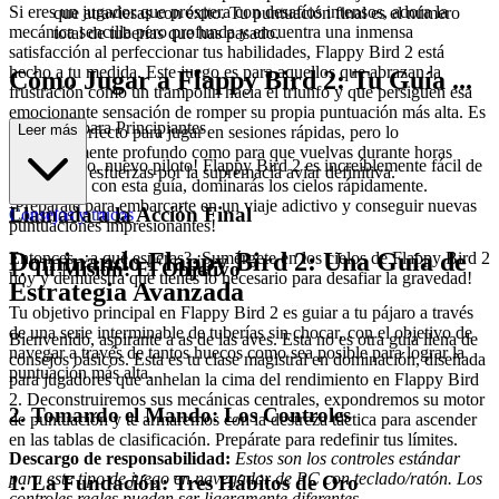
Si eres un jugador que prospera con desafíos intensos, adora la
que atraviesas con éxito. Tu puntuación final es el número
mecánica sencilla pero profunda y encuentra una inmensa
total de tuberías que has pasado.
satisfacción al perfeccionar tus habilidades, Flappy Bird 2 está
hecho a tu medida. Este juego es para aquellos que abrazan la
Cómo Jugar a Flappy Bird 2: Tu Guía ...
frustración como un trampolín hacia el triunfo y que persiguen esa
emocionante sensación de romper su propia puntuación más alta. Es
Completa para Principiantes
Leer más
un título perfecto para jugar en sesiones rápidas, pero lo
suficientemente profundo como para que vuelvas durante horas
¡Bienvenido, nuevo piloto! Flappy Bird 2 es increíblemente fácil de
mientras te esfuerzas por la supremacía aviar definitiva.
aprender, y con esta guía, dominarás los cielos rápidamente.
¡Prepárate para embarcarte en un viaje adictivo y conseguir nuevas
Llamada a la Acción Final
Consejos y trucos
puntuaciones impresionantes!
Dominando Flappy Bird 2: Una Guía de
Entonces, ¿a qué esperas? ¡Sumérgete en los cielos de Flappy Bird 2
1. Tu Misión: El Objetivo
hoy y demuestra que tienes lo necesario para desafiar la gravedad!
Estrategia Avanzada
Tu objetivo principal en Flappy Bird 2 es guiar a tu pájaro a través
de una serie interminable de tuberías sin chocar, con el objetivo de
Bienvenido, aspirante a as de las aves. Esta no es otra guía llena de
navegar a través de tantos huecos como sea posible para lograr la
consejos básicos. Esta es tu clase magistral en dominación, diseñada
puntuación más alta.
para jugadores que anhelan la cima del rendimiento en Flappy Bird
2. Deconstruiremos sus mecánicas centrales, expondremos su motor
2. Tomando el Mando: Los Controles
de puntuación y te armaremos con la destreza táctica para ascender
en las tablas de clasificación. Prepárate para redefinir tus límites.
Descargo de responsabilidad:
Estos son los controles estándar
para este tipo de juego en navegador de PC con teclado/ratón. Los
1. La Fundación: Tres Hábitos de Oro
controles reales pueden ser ligeramente diferentes.