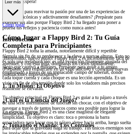
ventura te Espera!
Leer más
¿Estás listo para reavivar tu pasión por una de las experiencias de
juego más icónicas y adictivamente desafiantes? ¡Prepárate para
extender tus alas porque Flappy Bird 2 ha llegado para poner a
Cómo jugar
prueba tus reflejos y paciencia como nunca antes!
Cómo Jugar a Flappy Bird 2: Tu Guía
Introducción
Completa para Principiantes
Flappy Bird 2 toma la amada, notoriamente difícil y repetible
fórmula sin fin de su predecesor y la eleva a nuevas alturas. Esto no
¡Bienvenido, nuevo piloto! Flappy Bird 2 es increíblemente fácil de
es solo una reelaboración; es una evolución finamente ajustada del
aprender, y con esta guía, dominarás los cielos rápidamente.
juego que cautivó a millones. Prepárate para guiar a tu amigo
¡Prepárate para embarcarte en un viaje adictivo y conseguir nuevas
emplumado a través de un implacable campo de tuberías, donde
puntuaciones impresionantes!
cada toque cuenta y cada choque es una lección aprendida. Es un
viaje sin fin de alta tensión donde solo los voladores más precisos
1. Tu Misión: El Objetivo
realmente se elevarán.
Tu objetivo principal en Flappy Bird 2 es guiar a tu pájaro a través
¿Cuál es la Esencia del Juego?
de una serie interminable de tuberías sin chocar, con el objetivo de
navegar a través de tantos huecos como sea posible para lograr la
En esencia, Flappy Bird 2 es una clase magistral de elegante
puntuación más alta.
simplicidad. Tu objetivo es claro: toca o presiona la barra
espaciadora para hacer que tu pájaro aletee hacia arriba, luego suelta
2. Tomando el Mando: Los Controles
para dejar que la gravedad haga su trabajo. Tus únicos enemigos son
las implacables tuberías que se extienden por la pantalla, que exigen