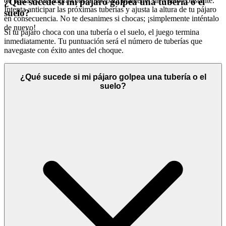
de barra espaciadora constantes para mantener un vuelo constante.
¿Qué sucede si mi pájaro golpea una tubería o el
Intenta anticipar las próximas tuberías y ajusta la altura de tu pájaro
suelo?
en consecuencia. No te desanimes si chocas; ¡simplemente inténtalo
de nuevo!
Si tu pájaro choca con una tubería o el suelo, el juego termina
inmediatamente. Tu puntuación será el número de tuberías que
navegaste con éxito antes del choque.
¿Qué sucede si mi pájaro golpea una tubería o el
suelo?