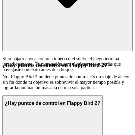
Si tu pájaro choca con una tubería o el suelo, el juego termina
inmediatamente. Tu puntuación será el número de tuberías que
¿Hay puntos de control en Flappy Bird 2?
navegaste con éxito antes del choque.
No, Flappy Bird 2 no tiene puntos de control. Es un viaje de aleteo
sin fin donde tu objetivo es sobrevivir el mayor tiempo posible y
lograr la puntuación más alta en una sola partida.
¿Hay puntos de control en Flappy Bird 2?