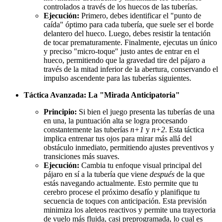
controlados a través de los huecos de las tuberías.
Ejecución:
Primero, debes identificar el "punto de
caída" óptimo para cada tubería, que suele ser el borde
delantero del hueco. Luego, debes resistir la tentación
de tocar prematuramente. Finalmente, ejecutas un único
y preciso "micro-toque" justo antes de entrar en el
hueco, permitiendo que la gravedad tire del pájaro a
través de la mitad inferior de la abertura, conservando el
impulso ascendente para las tuberías siguientes.
Táctica Avanzada: La "Mirada Anticipatoria"
Principio:
Si bien el juego presenta las tuberías de una
en una, la puntuación alta se logra procesando
constantemente las tuberías
n+1
y
n+2
. Esta táctica
implica entrenar tus ojos para mirar más allá del
obstáculo inmediato, permitiendo ajustes preventivos y
transiciones más suaves.
Ejecución:
Cambia tu enfoque visual principal del
pájaro en sí a la tubería que viene
después
de la que
estás navegando actualmente. Esto permite que tu
cerebro procese el próximo desafío y planifique tu
secuencia de toques con anticipación. Esta previsión
minimiza los aleteos reactivos y permite una trayectoria
de vuelo más fluida, casi preprogramada, lo cual es