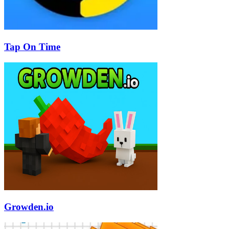
Tap On Time
Growden.io