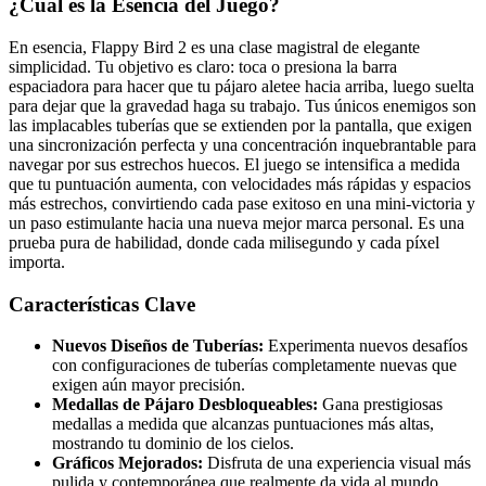
¿Cuál es la Esencia del Juego?
En esencia, Flappy Bird 2 es una clase magistral de elegante
simplicidad. Tu objetivo es claro: toca o presiona la barra
espaciadora para hacer que tu pájaro aletee hacia arriba, luego suelta
para dejar que la gravedad haga su trabajo. Tus únicos enemigos son
las implacables tuberías que se extienden por la pantalla, que exigen
una sincronización perfecta y una concentración inquebrantable para
navegar por sus estrechos huecos. El juego se intensifica a medida
que tu puntuación aumenta, con velocidades más rápidas y espacios
más estrechos, convirtiendo cada pase exitoso en una mini-victoria y
un paso estimulante hacia una nueva mejor marca personal. Es una
prueba pura de habilidad, donde cada milisegundo y cada píxel
importa.
Características Clave
Nuevos Diseños de Tuberías:
Experimenta nuevos desafíos
con configuraciones de tuberías completamente nuevas que
exigen aún mayor precisión.
Medallas de Pájaro Desbloqueables:
Gana prestigiosas
medallas a medida que alcanzas puntuaciones más altas,
mostrando tu dominio de los cielos.
Gráficos Mejorados:
Disfruta de una experiencia visual más
pulida y contemporánea que realmente da vida al mundo.