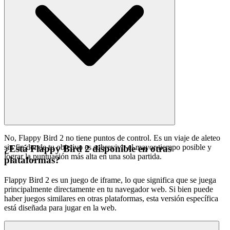
No, Flappy Bird 2 no tiene puntos de control. Es un viaje de aleteo
sin fin donde tu objetivo es sobrevivir el mayor tiempo posible y
¿Está Flappy Bird 2 disponible en otras
lograr la puntuación más alta en una sola partida.
plataformas?
Flappy Bird 2 es un juego de iframe, lo que significa que se juega
principalmente directamente en tu navegador web. Si bien puede
haber juegos similares en otras plataformas, esta versión específica
está diseñada para jugar en la web.