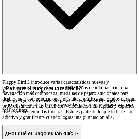
Flappy Bird 2 introduce varias características nuevas y
emocionantes, que incluyen nuevos diseños de tuberías para una
¿Por qué el juego es tan difícil?
navegación más complicada, medallas de pájaro adicionales para
desbloquear con puntuaciones más altas, gráficos mejorados para un
¡Flappy Bird 2 está diseñado para ser desafiante! El juego se vuelve
aspecto más pulido y físicas mejoradas para movimientos de pájaro
progresivamente más difícil con velocidades más rápidas y espacios
más realistas.
más estrechos entre las tuberías. Esto es parte de lo que lo hace tan
adictivo y gratificante cuando logras una puntuación alta.
¿Por qué el juego es tan difícil?