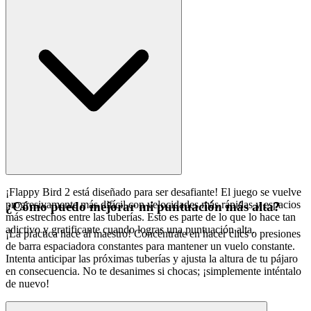
¡Flappy Bird 2 está diseñado para ser desafiante! El juego se vuelve
progresivamente más difícil con velocidades más rápidas y espacios
¿Cómo puedo mejorar mi puntuación más alta?
más estrechos entre las tuberías. Esto es parte de lo que lo hace tan
adictivo y gratificante cuando logras una puntuación alta.
¡La práctica hace al maestro! Concéntrate en hacer clics o presiones
de barra espaciadora constantes para mantener un vuelo constante.
Intenta anticipar las próximas tuberías y ajusta la altura de tu pájaro
en consecuencia. No te desanimes si chocas; ¡simplemente inténtalo
de nuevo!