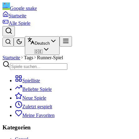
Google snake
Startseite
Alle Spiele
Deutsch
🇩🇪
Startseite
Tags
Runner-Spiel
Spielliste
Beliebte Spiele
Neue Spiele
Zuletzt gespielt
Meine Favoriten
Kategorien