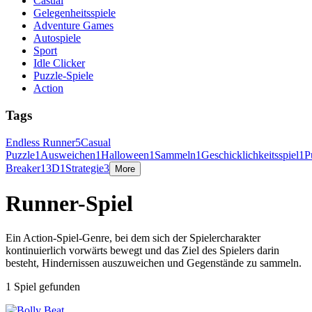
Casual
Gelegenheitsspiele
Adventure Games
Autospiele
Sport
Idle Clicker
Puzzle-Spiele
Action
Tags
Endless Runner
5
Casual
Puzzle
1
Ausweichen
1
Halloween
1
Sammeln
1
Geschicklichkeitsspiel
1
P
Breaker
1
3D
1
Strategie
3
More
Runner-Spiel
Ein Action-Spiel-Genre, bei dem sich der Spielercharakter
kontinuierlich vorwärts bewegt und das Ziel des Spielers darin
besteht, Hindernissen auszuweichen und Gegenstände zu sammeln.
1 Spiel gefunden